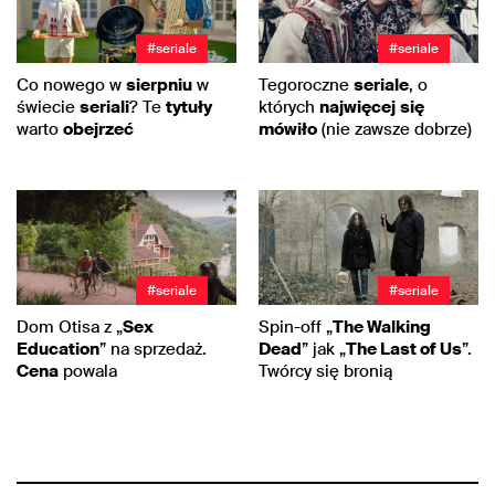
#seriale
#seriale
Co nowego w
sierpniu
w
Tegoroczne
seriale
, o
świecie
seriali
? Te
tytuły
których
najwięcej
się
warto
obejrzeć
mówiło
(nie zawsze dobrze)
#seriale
#seriale
Dom Otisa z „
Sex
Spin-off „
The Walking
Education
” na sprzedaż.
Dead
” jak „
The Last of Us
”.
Cena
powala
Twórcy się bronią