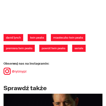
david lynch
twin peaks
miasteczko twin peaks
premiera twin peaks
powrót twin peaks
seriale
Obserwuj nas na instagramie:
@rytmypl
Sprawdź także