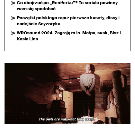
Co obejrzeć po „Reniferku”? Te seriale powinny
wam się spodobać
Początki polskiego rapu: pierwsze kasety, dissy i
nadejście Scyzoryka
WROsound 2024. Zagrają m.in. Małpa, susk, Bisz i
Kasia Lins