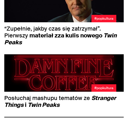
#popkultura
“Zupełnie, jakby czas się zatrzymał”.
Pierwszy
materiał zza kulis nowego
Twin
Peaks
#popkultura
Posłuchaj mashupu tematów ze
Stranger
Things
i
Twin Peaks