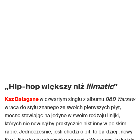
„Hip-hop większy niż
Illmatic
”
Kaz Bałagane
w czwartym singlu z albumu
B&B Warsaw
wraca do stylu znanego ze swoich pierwszych płyt,
mocno stawiając na jedyne w swoim rodzaju linijki,
których nie nawinąłby praktycznie nikt inny w polskim
rapie. Jednocześnie, jeśli chodzi o bit, to bardziej „nowy
Kaz”. Nie da się odmówić raperowi z Warszawy, że każdy