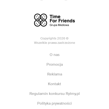
Copyrights 2026 ©
Wszelkie prawa zastrzeżone
O nas
Promocja
Reklama
Kontakt
Regulamin konkursu Rytmy.pl
Polityka prywatności