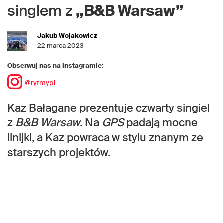
singlem z
„B&B Warsaw”
Jakub Wojakowicz
22 marca 2023
Obserwuj nas na instagramie:
@rytmypl
Kaz Bałagane prezentuje czwarty singiel
z
B&B Warsaw
. Na
GPS
padają mocne
linijki, a Kaz powraca w stylu znanym ze
starszych projektów.