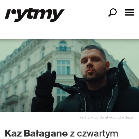
kadr z klipu do utworu „Za dużo”
Kaz Bałagane
z czwartym