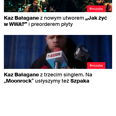
#muzyka
Kaz Bałagane
z nowym utworem
„Jak żyć
w WWA?”
i preorderem płyty
#muzyka
Kaz Bałagane
z trzecim singlem. Na
„
Moonrock
” usłyszymy też
Szpaka