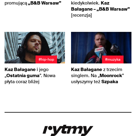
promującą
„B&B Warsaw”
kiedykolwiek.
Kaz
Bałagane – „B&B Warsaw”
[recenzja]
#hip-hop
#muzyka
Kaz Bałagane
i jego
Kaz Bałagane
z trzecim
„
Ostatnia guma
”. Nowa
singlem. Na „
Moonrock
”
płyta coraz bliżej
usłyszymy też
Szpaka