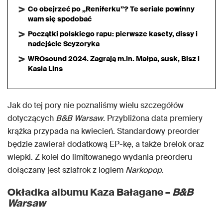
Co obejrzeć po „Reniferku”? Te seriale powinny
wam się spodobać
Początki polskiego rapu: pierwsze kasety, dissy i
nadejście Scyzoryka
WROsound 2024. Zagrają m.in. Małpa, susk, Bisz i
Kasia Lins
Jak do tej pory nie poznaliśmy wielu szczegółów
dotyczących
B&B Warsaw
. Przybliżona data premiery
krążka przypada na kwiecień. Standardowy preorder
będzie zawierał dodatkową EP-kę, a także brelok oraz
wlepki. Z kolei do limitowanego wydania preorderu
dołączany jest szlafrok z logiem
Narkopop
.
Okładka albumu Kaza Bałagane –
B&B
Warsaw