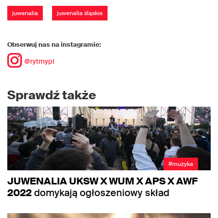
juwenalia
juwenalia śląskie
Obserwuj nas na instagramie:
@rytmypl
Sprawdź także
#muzyka
JUWENALIA UKSW X WUM X APS X AWF
2022
domykają ogłoszeniowy skład