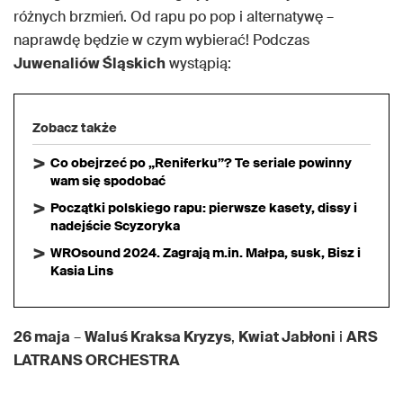
różnych brzmień. Od rapu po pop i alternatywę –
naprawdę będzie w czym wybierać! Podczas
Juwenaliów Śląskich
wystąpią:
Zobacz także
Co obejrzeć po „Reniferku”? Te seriale powinny
wam się spodobać
Początki polskiego rapu: pierwsze kasety, dissy i
nadejście Scyzoryka
WROsound 2024. Zagrają m.in. Małpa, susk, Bisz i
Kasia Lins
26 maja
–
Waluś Kraksa Kryzys
,
Kwiat Jabłoni
i
ARS
LATRANS ORCHESTRA