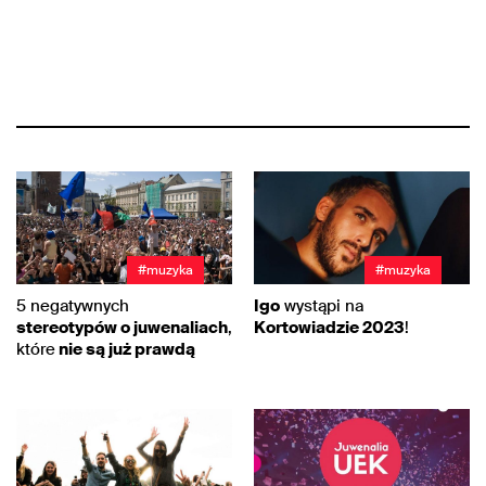
#muzyka
#muzyka
5 negatywnych
Igo
wystąpi na
stereotypów o juwenaliach
,
Kortowiadzie 2023
!
które
nie są już prawdą