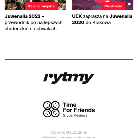
#akcje miejskie
#festiwale
Juwenalia 2022
–
UEK
zaprasza na
Juwenalia
przewodnik po najlepszych
2020
do Krakowa
studenckich festiwalach
Copyrights 2026 ©
Wszelkie prawa zastrzeżone