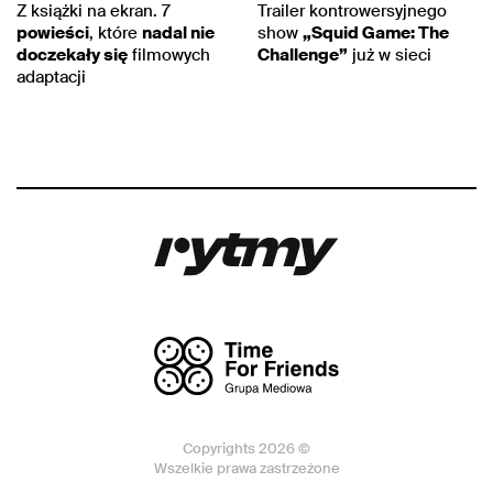
Z książki na ekran. 7
Trailer kontrowersyjnego
powieści
, które
nadal nie
show
„Squid Game: The
doczekały się
filmowych
Challenge”
już w sieci
adaptacji
Copyrights 2026 ©
Wszelkie prawa zastrzeżone