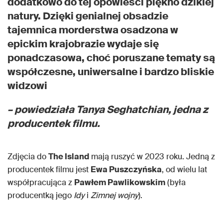
dodatkowo do tej opowieści piękno dzikiej
natury. Dzięki genialnej obsadzie
tajemnica morderstwa osadzona w
epickim krajobrazie wydaje się
ponadczasowa, choć poruszane tematy są
współczesne, uniwersalne i bardzo bliskie
widzowi
– powiedziała Tanya Seghatchian, jedna z
producentek filmu.
Zdjęcia do
The Island
mają ruszyć w 2023 roku. Jedną z
producentek filmu jest
Ewa Puszczyńska
, od wielu lat
współpracująca z
Pawłem Pawlikowskim
(była
producentką jego
Idy
i
Zimnej wojny
).