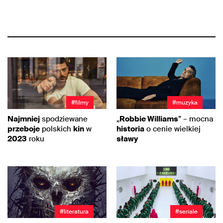
#filmy
#muzyka
Najmniej
spodziewane
„
Robbie Williams
” – mocna
przeboje
polskich
kin
w
historia
o cenie wielkiej
2023
roku
sławy
#literatura
#seriale