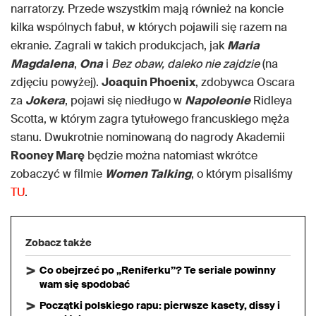
narratorzy. Przede wszystkim mają również na koncie
kilka wspólnych fabuł, w których pojawili się razem na
ekranie. Zagrali w takich produkcjach, jak
Maria
Magdalena
,
Ona
i
Bez obaw, daleko nie zajdzie
(na
zdjęciu powyżej).
Joaquin Phoenix
, zdobywca Oscara
za
Jokera
, pojawi się niedługo w
Napoleonie
Ridleya
Scotta, w którym zagra tytułowego francuskiego męża
stanu. Dwukrotnie nominowaną do nagrody Akademii
Rooney Marę
będzie można natomiast wkrótce
zobaczyć w filmie
Women Talking
, o którym pisaliśmy
TU
.
Zobacz także
Co obejrzeć po „Reniferku”? Te seriale powinny
wam się spodobać
Początki polskiego rapu: pierwsze kasety, dissy i