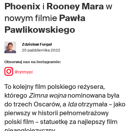
Phoenix
i
Rooney Mara
w
nowym filmie
Pawła
Pawlikowskiego
Zdzisław Furgał
25 października 2022
Obserwuj nas na instagramie:
@rytmypl
To kolejny film polskiego reżysera,
którego
Zimna wojna
nominowana była
do trzech Oscarów, a
Ida
otrzymała – jako
pierwszy w historii pełnometrażowy
polski film – statuetkę za najlepszy film
nieanglojęzyczny.