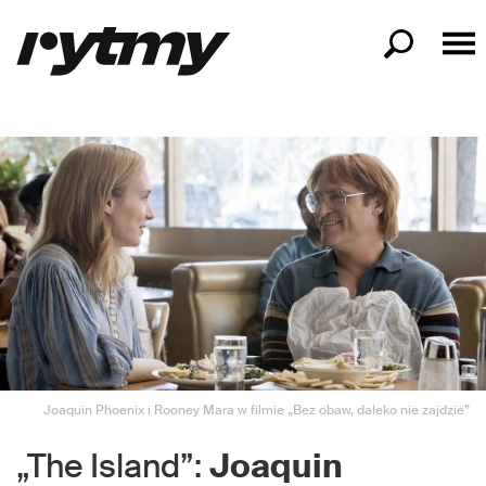
Joaquin Phoenix i Rooney Mara w filmie „Bez obaw, daleko nie zajdzie”
„The Island”:
Joaquin