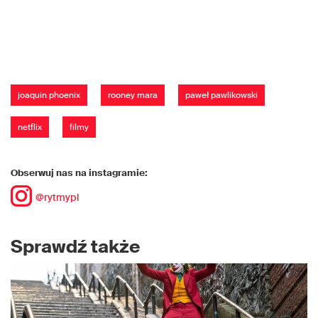
joaquin phoenix
rooney mara
paweł pawlikowski
netflix
filmy
Obserwuj nas na instagramie:
@rytmypl
Sprawdź także