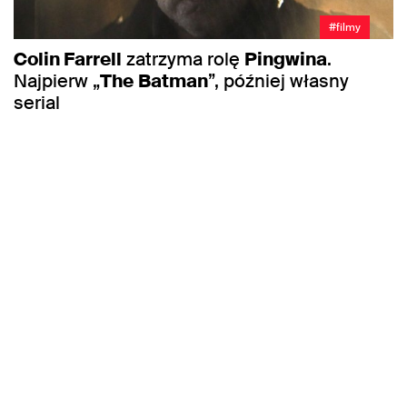
#filmy
Colin Farrell
zatrzyma rolę
Pingwina
.
Najpierw „
The
Batman
”, później własny
serial