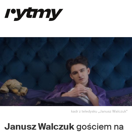
kadr z teledysku „Janusz Walczuk”
Janusz Walczuk
gościem na