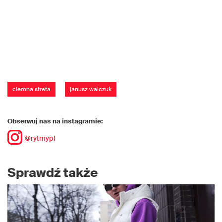
ciemna strefa
janusz walczuk
Obserwuj nas na instagramie:
@rytmypl
Sprawdź także