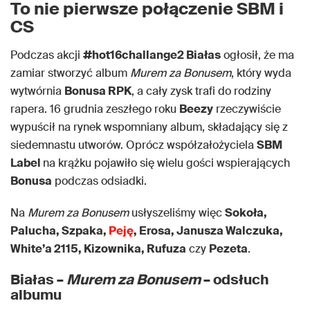
To nie pierwsze połączenie SBM i
CS
Podczas akcji
#hot16challange2 Białas
ogłosił, że ma
zamiar stworzyć album
Murem za Bonusem
, który wyda
wytwórnia
Bonusa RPK
, a cały zysk trafi do rodziny
rapera. 16 grudnia zeszłego roku
Beezy
rzeczywiście
wypuścił na rynek wspomniany album, składający się z
siedemnastu utworów. Oprócz współzałożyciela
SBM
Label
na krążku pojawiło się wielu gości wspierających
Bonusa
podczas odsiadki.
Na
Murem za Bonusem
usłyszeliśmy więc
Sokoła,
Palucha, Szpaka,
Peję
, Erosa, Janusza Walczuka,
White’a 2115, Kizownika, Rufuza
czy
Pezeta
.
Białas –
Murem za Bonusem
– odsłuch
albumu