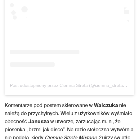
Post udostępniony przez Ciemna Strefa (@ciemna_strefa_official)
Komentarze pod postem skierowane w
Walczuka
nie
należą do przychylnych. Wielu z użytkowników wyśmiało
obecność
Janusza
w utworze, zarzucając m.in., że
piosenka „brzmi jak disco”. Na razie stołeczna wytwórnia
nie podała, kiedy
Ciemna Strefa Mixtape 2
ujrzy światło