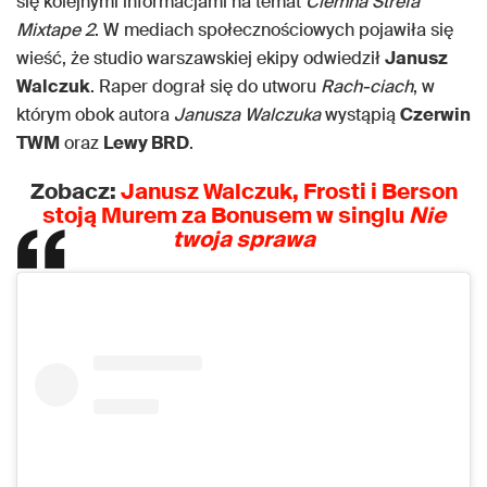
się kolejnymi informacjami na temat
Ciemna Strefa
Mixtape 2
. W mediach społecznościowych pojawiła się
wieść, że studio warszawskiej ekipy odwiedził
Janusz
Walczuk
. Raper dograł się do utworu
Rach-ciach
, w
którym obok autora
Janusza Walczuka
wystąpią
Czerwin
TWM
oraz
Lewy BRD
.
Zobacz:
Janusz Walczuk, Frosti i Berson
stoją Murem za Bonusem w singlu
Nie
twoja sprawa