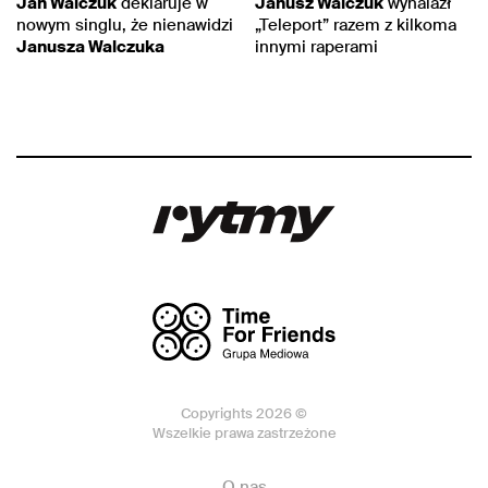
Jan Walczuk
deklaruje w
Janusz Walczuk
wynalazł
nowym singlu, że nienawidzi
„Teleport” razem z kilkoma
Janusza Walczuka
innymi raperami
Copyrights 2026 ©
Wszelkie prawa zastrzeżone
O nas