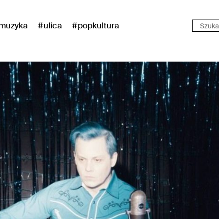
muzyka
#ulica
#popkultura