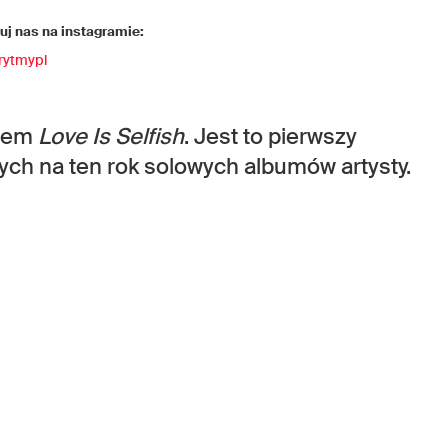
j nas na instagramie:
rytmypl
orem
Love Is Selfish
. Jest to pierwszy
wych na ten rok solowych albumów artysty.