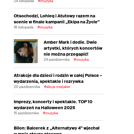
24 listopada
#muzyka
Otsochodzi, Lohleq i Atutowy razem na
scenie w finale kampanii „Ekipa na Życie”
18 listopada
#muzyka
Amber Mark i dodie. Dwie
artystki, których koncertów
nie można przegapić!
24 października
#muzyka
Atrakcje dla dzieci i rodzin w całej Polsce –
wydarzenia, spektakle i rozrywka
20 października
#akcje miejskie
Imprezy, koncerty i spektakle. TOP 10
wydarzeń na Halloween 2025
15 października
#muzyka
Bilon: Balcerek z „Alternatywy 4” wjechał
w moje struny głosowe