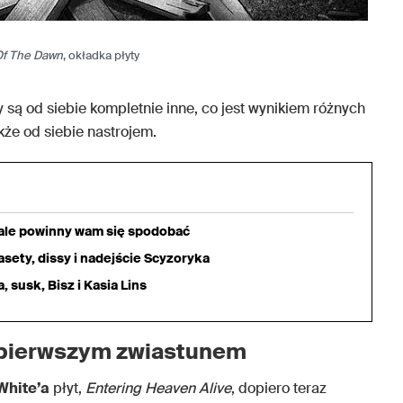
Of The Dawn
, okładka płyty
ty są od siebie kompletnie inne, co jest wynikiem różnych
akże od siebie nastrojem.
iale powinny wam się spodobać
sety, dissy i nadejście Scyzoryka
 susk, Bisz i Kasia Lins
pierwszym zwiastunem
White’a
płyt,
Entering Heaven Alive
, dopiero teraz