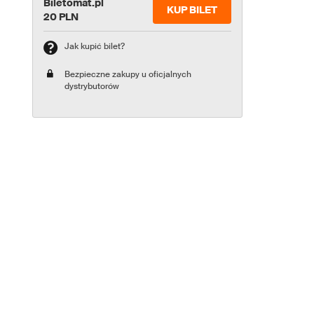
Biletomat.pl
KUP BILET
20 PLN
Jak kupić bilet?
Bezpieczne zakupy u oficjalnych
dystrybutorów