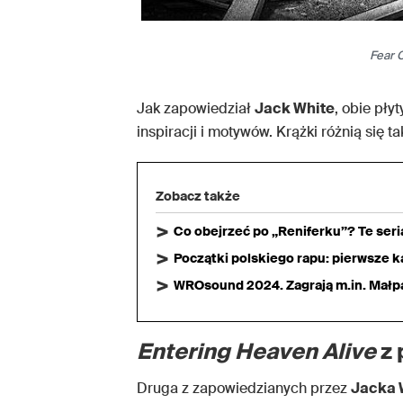
Fear 
Jak zapowiedział
Jack White
, obie pły
inspiracji i motywów. Krążki różnią się t
Zobacz także
Co obejrzeć po „Reniferku”? Te ser
Początki polskiego rapu: pierwsze ka
WROsound 2024. Zagrają m.in. Małpa,
Entering Heaven Alive
z 
Druga z zapowiedzianych przez
Jacka 