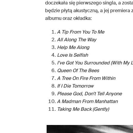
doczekała się pierwszego singla, a zost
będzie płytą akustyczną, a jej premiera
albumu oraz okładka:
A
Tip From You To Me
All Along The Way
Help Me Along
Love Is Selfish
I’ve Got You Surrounded (With My 
Queen Of The Bees
A Tree On Fire From Within
If I Die Tomorrow
Please God, Don’t Tell Anyone
A Madman From Manhattan
Taking Me Back (Gently)