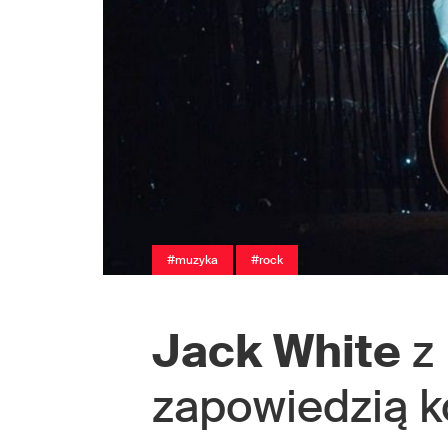
#muzyka
#rock
Jack White
z 
zapowiedzią ko