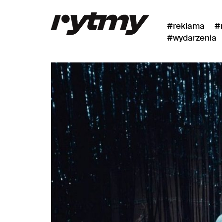
#reklama
#
#wydarzenia