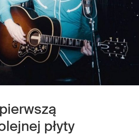
pierwszą
lejnej płyty