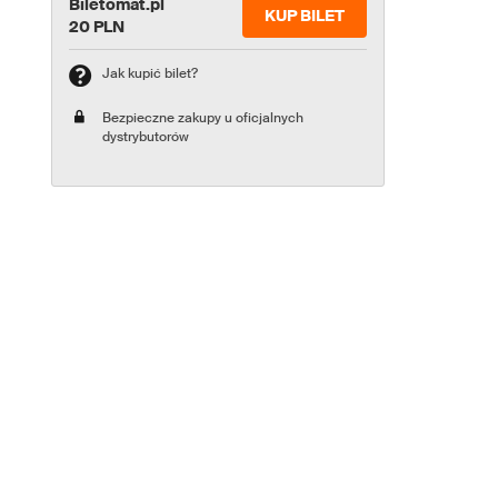
Biletomat.pl
KUP BILET
20 PLN
Jak kupić bilet?
Bezpieczne zakupy u oficjalnych
dystrybutorów