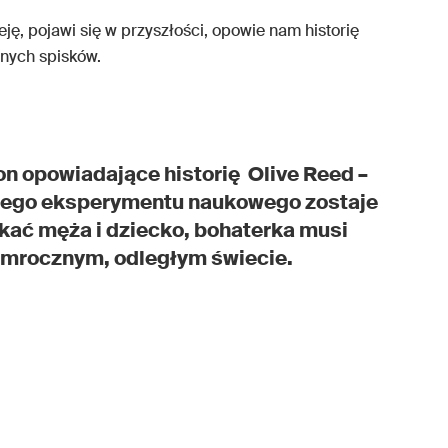
eję, pojawi się w przyszłości, opowie nam historię
znych spisków.
ion opowiadające historię
Olive Reed
–
alnego eksperymentu naukowego zostaje
skać męża i dziecko, bohaterka musi
w mrocznym, odległym świecie.