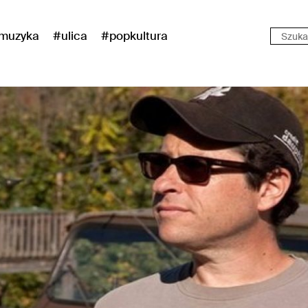
muzyka
#ulica
#popkultura