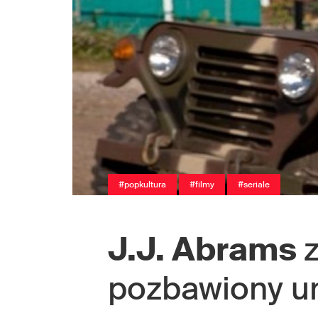
#popkultura
#filmy
#seriale
J.J. Abrams
pozbawiony u