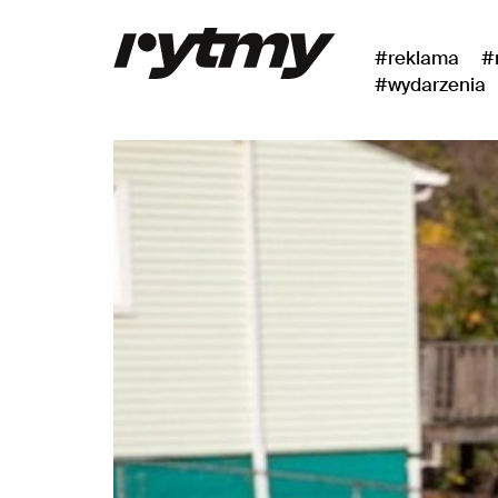
#reklama
#
#wydarzenia