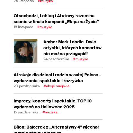
24 listopada
#muzyka
Otsochodzi, Lohleq i Atutowy razem na
scenie w finale kampanii „Ekipa na Życie”
18 listopada
#muzyka
Amber Mark i dodie. Dwie
artystki, których koncertów
nie można przegapić!
24 października
#muzyka
Atrakcje dla dzieci i rodzin w całej Polsce –
wydarzenia, spektakle i rozrywka
20 października
#akcje miejskie
Imprezy, koncerty i spektakle. TOP 10
wydarzeń na Halloween 2025
15 października
#muzyka
Bilon: Balcerek z „Alternatywy 4” wjechał
w moje struny głosowe