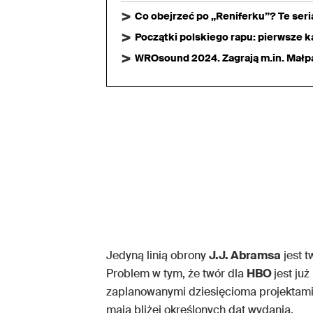
Co obejrzeć po „Reniferku”? Te ser
Początki polskiego rapu: pierwsze ka
WROsound 2024. Zagrają m.in. Małpa,
Jedyną linią obrony
J.J. Abramsa
jest t
Problem w tym, że twór dla
HBO
jest ju
zaplanowanymi dziesięcioma projektami p
mają bliżej określonych dat wydania.