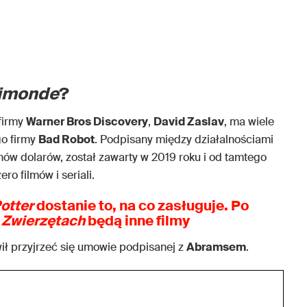
imonde
?
 firmy
Warner Bros Discovery
,
David Zaslav
, ma wiele
go firmy
Bad Robot
. Podpisany między działalnościami
nów dolarów, został zawarty w 2019 roku i od tamtego
ro filmów i seriali.
otter
dostanie to, na co zasługuje. Po
 Zwierzętach
będą inne filmy
ł przyjrzeć się umowie podpisanej z
Abramsem
.