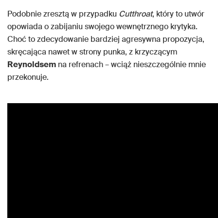
Podobnie zresztą w przypadku
Cutthroat
, który to utwór
opowiada o zabijaniu swojego wewnętrznego krytyka.
Choć to zdecydowanie bardziej agresywna propozycja,
skręcająca nawet w strony punka, z krzyczącym
Reynoldsem
na refrenach – wciąż nieszczególnie mnie
przekonuje.