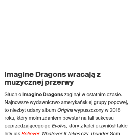
Imagine Dragons wracają z
muzycznej przerwy
Słuch o
Imagine Dragons
zaginął w ostatnim czasie.
Najnowsze wydawnictwo amerykańskiej grupy popowej,
to niezbyt udany album
Origins
wypuszczony w 2018
roku, który moim zdaniem powstał na fali sukcesu
poprzedzającego go
Evolve,
który z kolei przyniósł takie
hity jak
Believer
, Whatever It Takes
czy
Thunder.
Sam