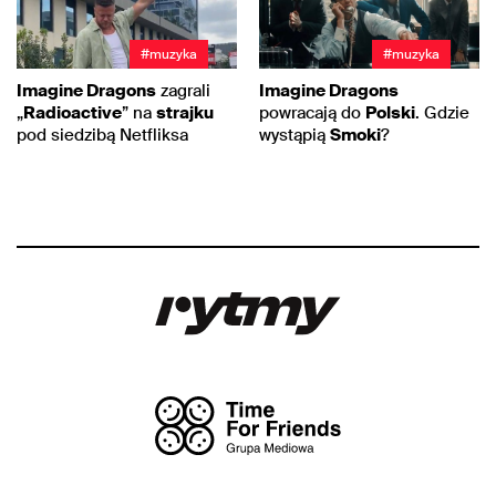
#muzyka
#muzyka
Imagine Dragons
zagrali
Imagine Dragons
„
Radioactive
” na
strajku
powracają do
Polski
. Gdzie
pod siedzibą Netfliksa
wystąpią
Smoki
?