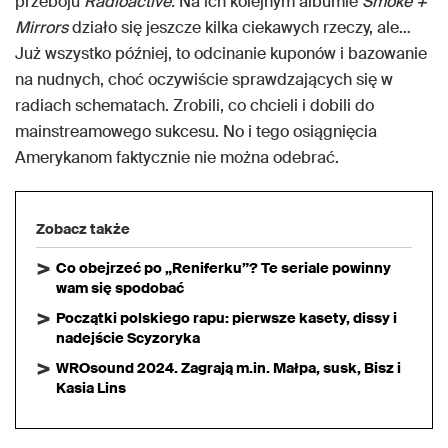
przeboju
Radioactive.
Na ich kolejnym albumie
Smoke +
Mirrors
działo się jeszcze kilka ciekawych rzeczy, ale…
Już wszystko później, to odcinanie kuponów i bazowanie
na nudnych, choć oczywiście sprawdzających się w
radiach schematach. Zrobili, co chcieli i dobili do
mainstreamowego sukcesu. No i tego osiągnięcia
Amerykanom faktycznie nie można odebrać.
Zobacz także
Co obejrzeć po „Reniferku”? Te seriale powinny
wam się spodobać
Początki polskiego rapu: pierwsze kasety, dissy i
nadejście Scyzoryka
WROsound 2024. Zagrają m.in. Małpa, susk, Bisz i
Kasia Lins