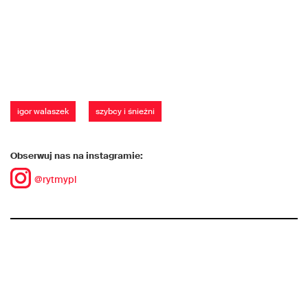
igor walaszek
szybcy i śnieżni
Obserwuj nas na instagramie:
@rytmypl