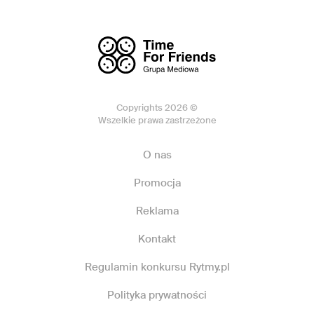
Copyrights 2026 ©
Wszelkie prawa zastrzeżone
O nas
Promocja
Reklama
Kontakt
Regulamin konkursu Rytmy.pl
Polityka prywatności