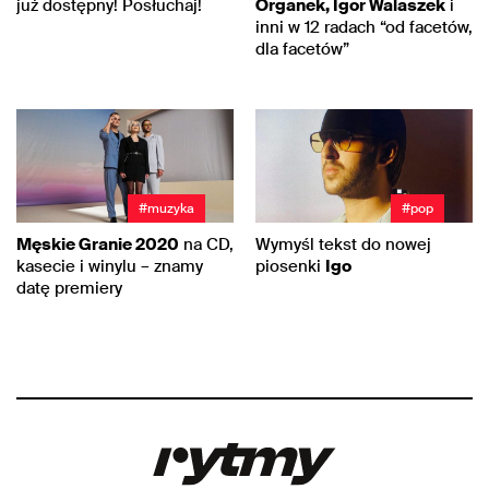
już dostępny! Posłuchaj!
Organek, Igor Walaszek
i
inni w 12 radach “od facetów,
dla facetów”
#muzyka
#pop
Męskie Granie 2020
na CD,
Wymyśl tekst do nowej
kasecie i winylu – znamy
piosenki
Igo
datę premiery