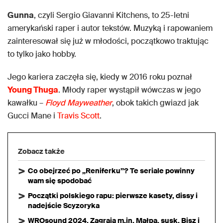
Gunna
, czyli Sergio Giavanni Kitchens, to 25-letni
amerykański raper i autor tekstów. Muzyką i rapowaniem
zainteresował się już w młodości, początkowo traktując
to tylko jako hobby.
Jego kariera zaczęła się, kiedy w 2016 roku poznał
Young Thuga
. Młody raper wystąpił wówczas w jego
kawałku –
Floyd Mayweather
, obok takich gwiazd jak
Gucci Mane i
Travis Scott
.
Zobacz także
Co obejrzeć po „Reniferku”? Te seriale powinny
wam się spodobać
Początki polskiego rapu: pierwsze kasety, dissy i
nadejście Scyzoryka
WROsound 2024. Zagrają m.in. Małpa, susk, Bisz i