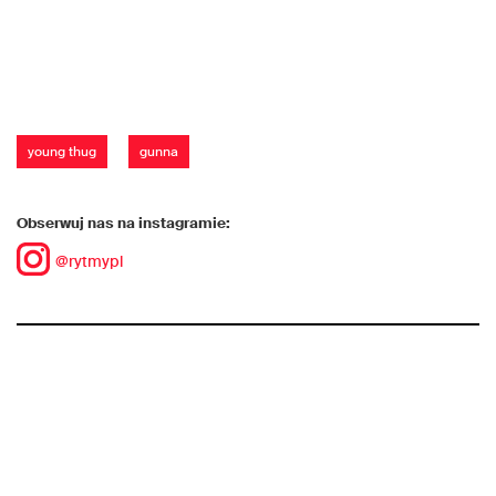
young thug
gunna
Obserwuj nas na instagramie:
@rytmypl