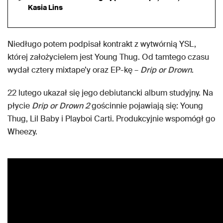
Kasia Lins
Niedługo potem podpisał kontrakt z wytwórnią YSL,
której założycielem jest Young Thug. Od tamtego czasu
wydał cztery mixtape’y oraz EP-kę –
Drip or Drown
.
22 lutego ukazał się jego debiutancki album studyjny. Na
płycie
Drip or Drown 2
gościnnie pojawiają się: Young
Thug, Lil Baby i Playboi Carti. Produkcyjnie wspomógł go
Wheezy.