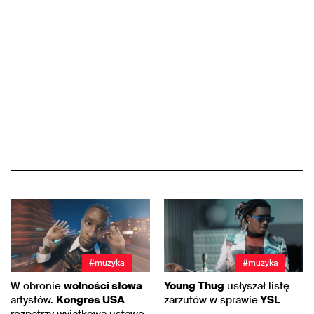
#muzyka
#muzyka
W obronie
wolności słowa
Young Thug
usłyszał listę
artystów.
Kongres USA
zarzutów w sprawie
YSL
rozpatrzy wyjątkową ustawę