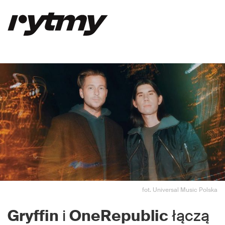
fot. Universal Music Polska
Gryffin
i
OneRepublic
łączą