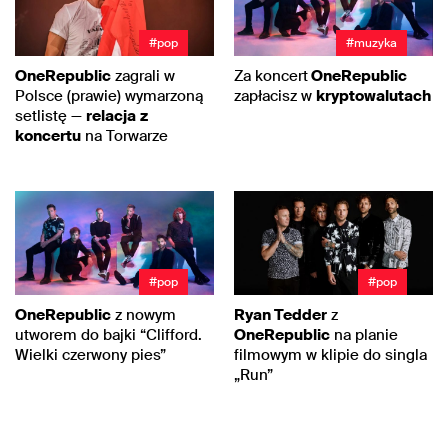
#pop
#muzyka
OneRepublic
zagrali w
Za koncert
OneRepublic
Polsce (prawie) wymarzoną
zapłacisz w
kryptowalutach
setlistę —
relacja
z
koncertu
na Torwarze
#pop
#pop
OneRepublic
z nowym
Ryan Tedder
z
utworem do bajki “Clifford.
OneRepublic
na planie
Wielki czerwony pies”
filmowym w klipie do singla
„Run”