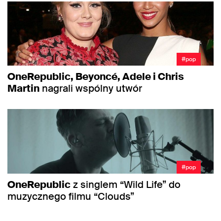
#pop
OneRepublic, Beyoncé, Adele i Chris
Martin
nagrali wspólny utwór
#pop
OneRepublic
z singlem “Wild Life” do
muzycznego filmu “Clouds”