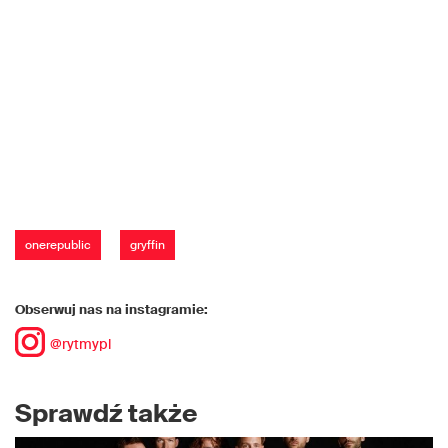
onerepublic
gryffin
Obserwuj nas na instagramie:
@rytmypl
Sprawdź także