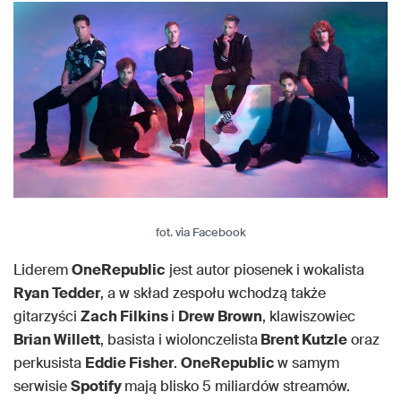
fot. via Facebook
Liderem
OneRepublic
jest autor piosenek i wokalista
Ryan Tedder
, a w skład zespołu wchodzą także
gitarzyści
Zach Filkins
i
Drew Brown
, klawiszowiec
Brian Willett
, basista i wiolonczelista
Brent Kutzle
oraz
perkusista
Eddie Fisher
.
OneRepublic
w samym
serwisie
Spotify
mają blisko 5 miliardów streamów.