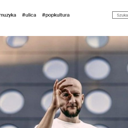
muzyka
#ulica
#popkultura