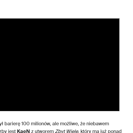
ył barierę 100 milionów, ale możliwe, że niebawem
czby jest
KaeN
z utworem
Zbyt Wiele
, który ma już ponad