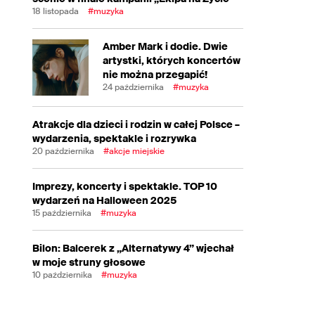
18 listopada
#muzyka
Amber Mark i dodie. Dwie
artystki, których koncertów
nie można przegapić!
24 października
#muzyka
Atrakcje dla dzieci i rodzin w całej Polsce –
wydarzenia, spektakle i rozrywka
20 października
#akcje miejskie
Imprezy, koncerty i spektakle. TOP 10
wydarzeń na Halloween 2025
15 października
#muzyka
Bilon: Balcerek z „Alternatywy 4” wjechał
w moje struny głosowe
10 października
#muzyka