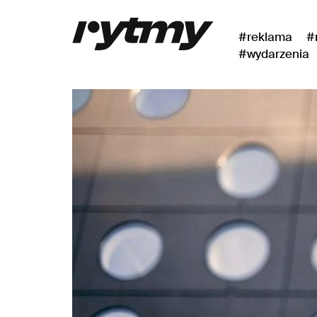
#reklama
#
#wydarzenia