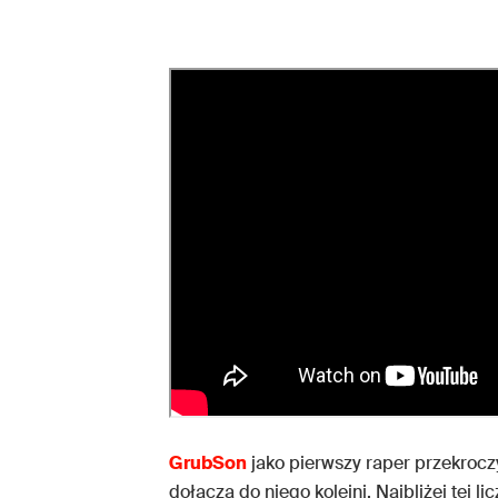
GrubSon
jako pierwszy raper przekrocz
dołączą do niego kolejni. Najbliżej tej li