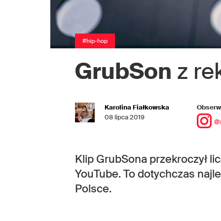
#hip-hop
GrubSon
z re
Karolina Fiałkowska
Obserwu
08 lipca 2019
@
Klip GrubSona przekroczył li
YouTube. To dotychczas najl
Polsce.