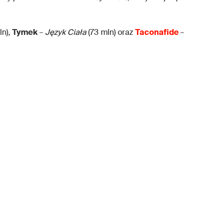
ln),
Tymek
–
Język Ciała
(73 mln) oraz
Taconafide
–