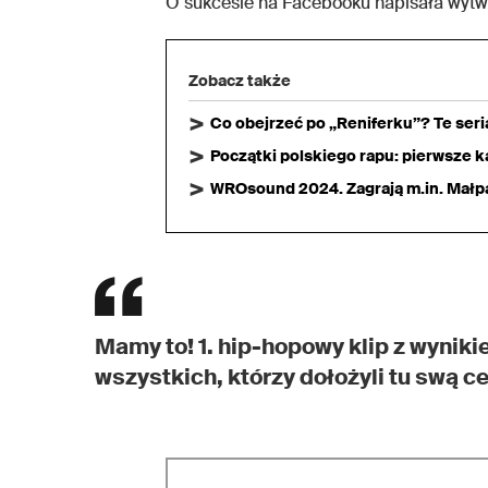
O sukcesie na Facebooku napisała wyt
Zobacz także
Co obejrzeć po „Reniferku”? Te ser
Początki polskiego rapu: pierwsze ka
WROsound 2024. Zagrają m.in. Małpa,
Mamy to! 1. hip-hopowy klip z wyniki
wszystkich, którzy dołożyli tu swą c