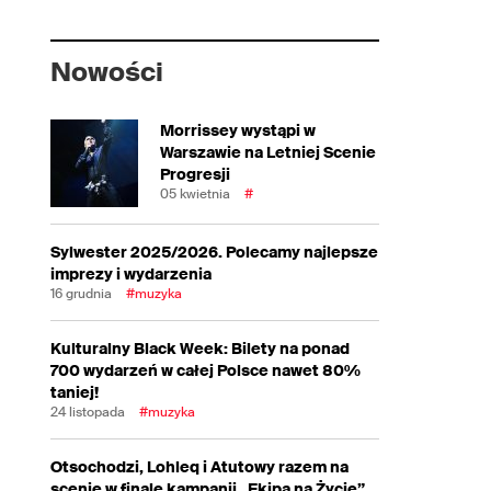
Nowości
Morrissey wystąpi w
Warszawie na Letniej Scenie
Progresji
05 kwietnia
#
Sylwester 2025/2026. Polecamy najlepsze
imprezy i wydarzenia
16 grudnia
#muzyka
Kulturalny Black Week: Bilety na ponad
700 wydarzeń w całej Polsce nawet 80%
taniej!
24 listopada
#muzyka
Otsochodzi, Lohleq i Atutowy razem na
scenie w finale kampanii „Ekipa na Życie”