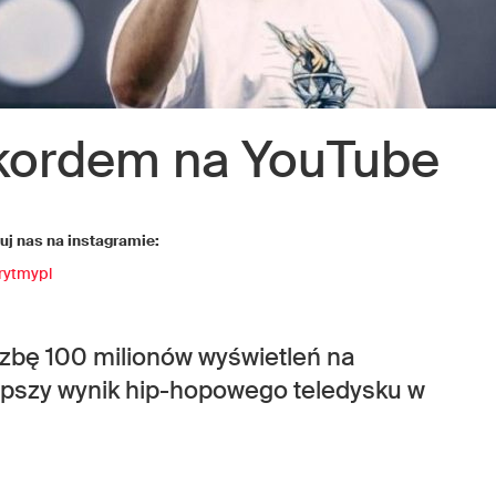
kordem na YouTube
j nas na instagramie:
rytmypl
czbę 100 milionów wyświetleń na
epszy wynik hip-hopowego teledysku w