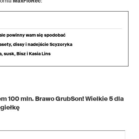
wórnia
MaxFloRec
:
iale powinny wam się spodobać
sety, dissy i nadejście Scyzoryka
 susk, Bisz i Kasia Lins
em 100 mln. Brawo GrubSon! Wielkie 5 dla
egiełkę