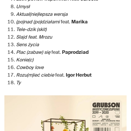
Umysł
Aktual(nie)lepsza wersja
(po)nad (po)działami
feat.
Marika
Tele-dzik (skit)
Slajd feat. Mrozu
Sens życia
Plac (zabaw) się
feat.
Paprodziad
Konie(c)
Cowboy love
Rozu(m)ieć ciebie
feat.
Igor Herbut
Ty