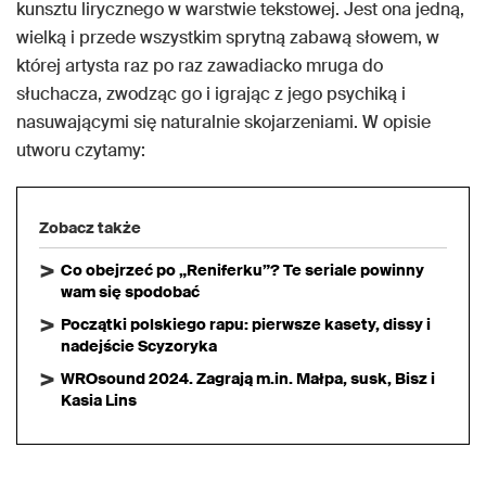
kunsztu lirycznego w warstwie tekstowej. Jest ona jedną,
wielką i przede wszystkim sprytną zabawą słowem, w
której artysta raz po raz zawadiacko mruga do
słuchacza, zwodząc go i igrając z jego psychiką i
nasuwającymi się naturalnie skojarzeniami. W opisie
utworu czytamy:
Zobacz także
Co obejrzeć po „Reniferku”? Te seriale powinny
wam się spodobać
Początki polskiego rapu: pierwsze kasety, dissy i
nadejście Scyzoryka
WROsound 2024. Zagrają m.in. Małpa, susk, Bisz i
Kasia Lins