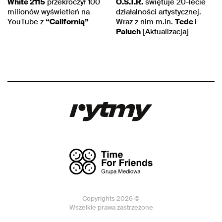
White 2115
przekroczył 100
O.S.T.R.
świętuje 20-lecie
milionów wyświetleń na
działalności artystycznej.
YouTube z
“Californią”
Wraz z nim m.in.
Tede
i
Paluch
[Aktualizacja]
Copyrights 2026 ©
Wszelkie prawa zastrzeżone