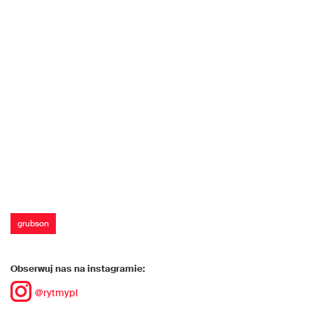
grubson
Obserwuj nas na instagramie:
@rytmypl