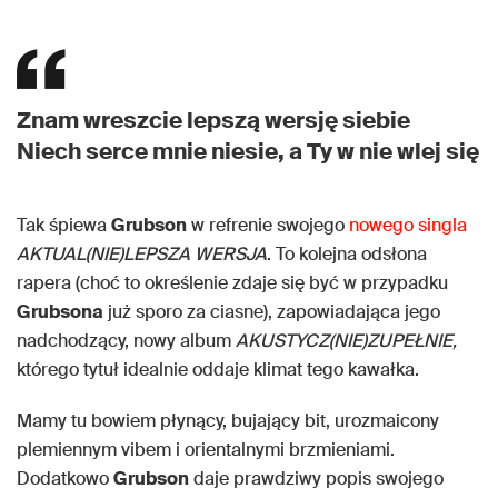
Znam wreszcie lepszą wersję siebie
Niech serce mnie niesie, a Ty w nie wlej się
Tak śpiewa
Grubson
w refrenie swojego
nowego singla
AKTUAL(NIE)LEPSZA WERSJA
. To kolejna odsłona
rapera (choć to określenie zdaje się być w przypadku
Grubsona
już sporo za ciasne), zapowiadająca jego
nadchodzący, nowy album
AKUSTYCZ(NIE)ZUPEŁNIE,
którego tytuł idealnie oddaje klimat tego kawałka.
Mamy tu bowiem płynący, bujający bit, urozmaicony
plemiennym vibem i orientalnymi brzmieniami.
Dodatkowo
Grubson
daje prawdziwy popis swojego