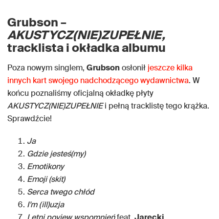
Grubson –
AKUSTYCZ(NIE)ZUPEŁNIE,
tracklista i okładka albumu
Poza nowym singlem,
Grubson
osłonił
jeszcze kilka
innych kart swojego nadchodzącego wydawnictwa
. W
końcu poznaliśmy oficjalną okładkę płyty
AKUSTYCZ(NIE)ZUPEŁNIE
i pełną tracklistę tego krążka.
Sprawdźcie!
Ja
Gdzie jesteś(my)
Emotikony
Emoji (skit)
Serca twego chłód
I’m (ill)uzja
Letni poview wspomnień
feat.
Jarecki