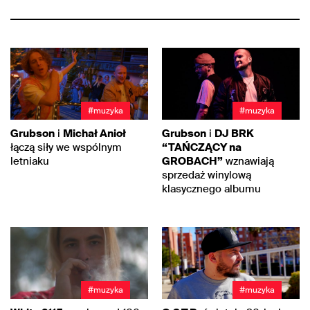
#muzyka
#muzyka
Grubson
i
Michał Anioł
Grubson
i
DJ BRK
łączą siły we wspólnym
“TAŃCZĄCY na
letniaku
GROBACH”
wznawiają
sprzedaż winylową
klasycznego albumu
#muzyka
#muzyka