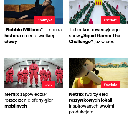
#muzyka
#seriale
„
Robbie Williams
” – mocna
Trailer kontrowersyjnego
historia
o cenie wielkiej
show
„Squid Game: The
sławy
Challenge”
już w sieci
#gry
#seriale
Netflix
zapowiedział
Netflix
tworzy
sieć
rozszerzenie oferty
gier
rozrywkowych lokali
mobilnych
inspirowanych swoimi
produkcjami