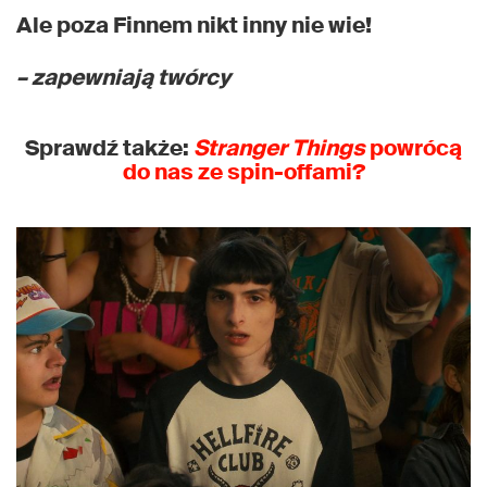
Ale poza Finnem nikt inny nie wie!
– zapewniają twórcy
Sprawdź także:
Stranger Things
powrócą
do nas ze spin-offami?