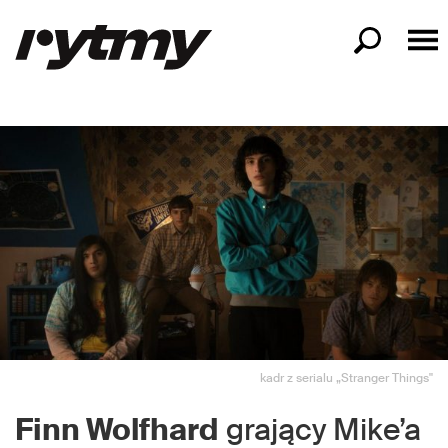
kadr z serialu „Stranger Things"
Finn Wolfhard
grający Mike’a