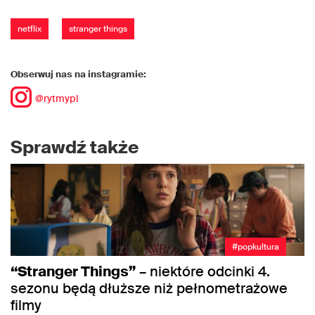
netflix
stranger things
Obserwuj nas na instagramie:
@rytmypl
Sprawdź także
#popkultura
“Stranger Things”
– niektóre odcinki 4.
sezonu będą dłuższe niż pełnometrażowe
filmy