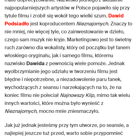
najpopularniejszych artystów w Polsce pojawiło się przy
tytule filmu i zrobił się wokół tego wielki szum.
Dawid
Podsiadło
jest koproducentem
Nieznajomych.
Znaczy to
nie mniej, nie więcej tyle, co zainwestowanie w dzieło,
czego sam muzyk nie kryje. Marketingowo jest to świetny
ruch zarówno dla wokalisty, który od początku był fanem
włoskiego oryginału, jak i samego filmu, któremu
nazwisko
Dawida
z pewnością wiele pomoże. Jednak
wyolbrzymianie jego udziału w tworzeniu filmu jest
błędne i niepotrzebne, a niezadowolenie paru fanek,
wychodzących z seansu i narzekających na to, że na
koniec filmu nie poleciał
Najnowszy Klip,
mimo tak wielu
innych wartości, które można było wynieść z
Nieznajomych
, mocno mnie zniesmaczyło.
Jak już jednak jesteśmy przy tym utworze, po seansie, a
najlepiej jeszcze tuż przed, warto sobie przypomnieć