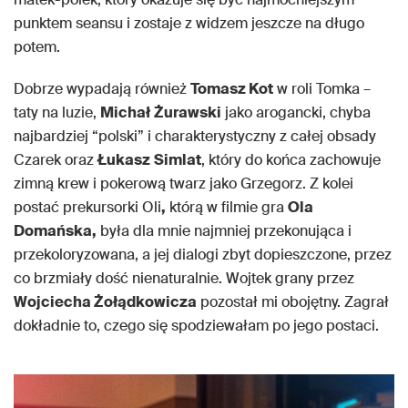
punktem seansu i zostaje z widzem jeszcze na długo
potem.
Dobrze wypadają również
Tomasz Kot
w roli Tomka –
taty na luzie,
Michał
Żurawski
jako arogancki, chyba
najbardziej “polski” i charakterystyczny z całej obsady
Czarek oraz
Łukasz
Simlat
, który do końca zachowuje
zimną krew i pokerową twarz jako Grzegorz. Z kolei
postać prekursorki Oli
,
którą w filmie gra
Ola
Domańska,
była dla mnie najmniej przekonująca i
przekoloryzowana, a jej dialogi zbyt dopieszczone, przez
co brzmiały dość nienaturalnie. Wojtek grany przez
Wojciecha Żołądkowicza
pozostał mi obojętny. Zagrał
dokładnie to, czego się spodziewałam po jego postaci.