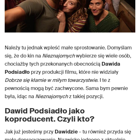
Należy tu jednak wpleść małe sprostowanie. Domyślam
się, że do kin na
Nieznajomych
wybierze się wiele osób,
chociażby tych przekonanych obecnością
Dawida
Podsiadło
przy produkcji filmu, które nie widziały
Dobrze się kłamie w miłym towarzystwie
. I te z
pewnością mogą być zachwycone. Sama bym pewnie
była, idąc na
Nieznajomych
z takiej pozycji.
Dawid Podsiadło jako
koproducent. Czyli kto?
Jak już jesteśmy przy
Dawidzie
– tu również przyda się
małe doprecyzowanie. Nazwisko jednego z aktualnie