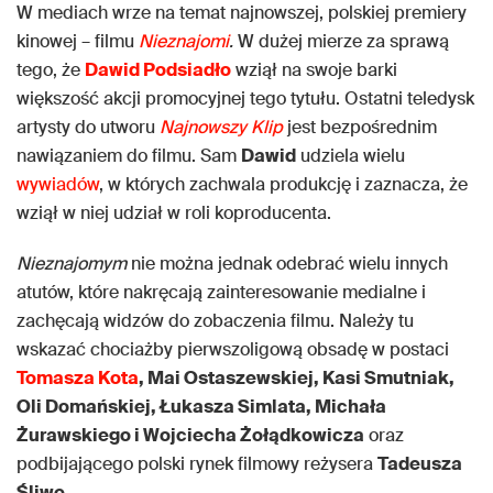
W mediach wrze na temat najnowszej, polskiej premiery
kinowej – filmu
Nieznajomi
.
W dużej mierze za sprawą
tego, że
Dawid Podsiadło
wziął na swoje barki
większość akcji promocyjnej tego tytułu. Ostatni teledysk
artysty do utworu
Najnowszy Klip
jest bezpośrednim
nawiązaniem do filmu. Sam
Dawid
udziela wielu
wywiadów
, w których zachwala produkcję i zaznacza, że
wziął w niej udział w roli koproducenta.
Nieznajomym
nie można jednak odebrać wielu innych
atutów, które nakręcają zainteresowanie medialne i
zachęcają widzów do zobaczenia filmu. Należy tu
wskazać chociażby pierwszoligową obsadę w postaci
Tomasza Kota
, Mai Ostaszewskiej, Kasi Smutniak,
Oli Domańskiej, Łukasza Simlata, Michała
Żurawskiego i Wojciecha Żołądkowicza
oraz
podbijającego polski rynek filmowy reżysera
Tadeusza
Śliwę.