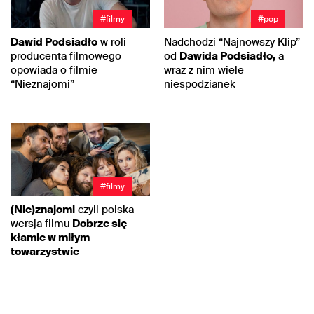
#filmy
#pop
Dawid Podsiadło
w roli
Nadchodzi “Najnowszy Klip”
producenta filmowego
od
Dawida Podsiadło,
a
opowiada o filmie
wraz z nim wiele
“Nieznajomi”
niespodzianek
#filmy
(Nie)znajomi
czyli polska
wersja filmu
Dobrze się
kłamie w miłym
towarzystwie