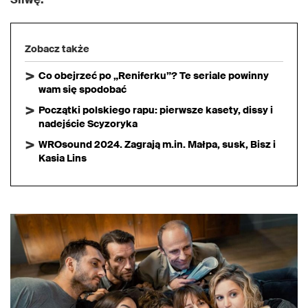
Zobacz także
Co obejrzeć po „Reniferku”? Te seriale powinny
wam się spodobać
Początki polskiego rapu: pierwsze kasety, dissy i
nadejście Scyzoryka
WROsound 2024. Zagrają m.in. Małpa, susk, Bisz i
Kasia Lins