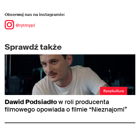
Obserwuj nas na instagramie:
@rytmypl
Sprawdź także
#popkultura
Dawid Podsiadło
w roli producenta
filmowego opowiada o filmie “Nieznajomi”