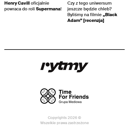
Henry Cavill
oficjalnie
Czy z tego uniwersum
powraca do roli
Supermana
!
jeszcze będzie chleb?
Byliśmy na filmie
„Black
Adam” [recenzja]
Copyrights 2026 ©
Wszelkie prawa zastrzeżone