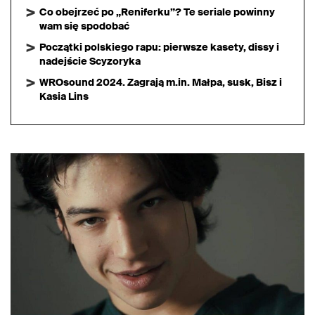
Co obejrzeć po „Reniferku”? Te seriale powinny
wam się spodobać
Początki polskiego rapu: pierwsze kasety, dissy i
nadejście Scyzoryka
WROsound 2024. Zagrają m.in. Małpa, susk, Bisz i
Kasia Lins