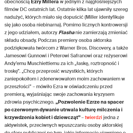
obecnością
Ezry Millera
w jednym z najgłośniejszych
filmów DC ostatnich lat. Ostatnie kilka lat ujawniły szereg
nadużyć, których miało się dopuścić (Miller identyfikuje
się jako osoba niebinarna). Pomimo licznych kontrowersji
z jego udziałem, autorzy
Flasha
nie zamierzają zmieniać
składu obsady. Podczas premiery osoba aktorska
podziękowała twórcom z Warner Bros. Discovery, a także
Jamesowi Gunnowi i Peterowi Safranowi oraz reżyserowi
Andy’emu Muschiettiemu za ich „łaskę, roztropność i
troskę”. „Chcę przeprosić wszystkich, których
zaniepokoiłom i zdenerwowałom moim zachowaniem w
przeszłości” – mówiło Ezra w oświadczeniu przed
premierą, wyjaśniając swoje zachowania kryzysem
zdrowia psychicznego.
„Pozwolenie Ezrze na spacer
po czerwonym dywanie utrwala kulturę milczenia i
krzywdzenia kobiet i dziewcząt”
–
twierdzi
jedna z
aktywistek, przeciwnych wpuszczaniu osoby aktorskiej
do sfery publicznej po tym, jakie informacje ujawniono o