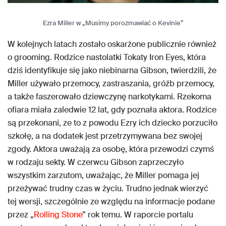
Ezra Miller w „Musimy porozmawiać o Kevinie”
W kolejnych latach zostało oskarżone publicznie również
o grooming. Rodzice nastolatki Tokaty Iron Eyes, która
dziś identyfikuje się jako niebinarna Gibson, twierdzili, że
Miller używało przemocy, zastraszania, gróźb przemocy,
a także faszerowało dziewczynę narkotykami. Rzekoma
ofiara miała zaledwie 12 lat, gdy poznała aktora. Rodzice
są przekonani, ze to z powodu Ezry ich dziecko porzuciło
szkołę, a na dodatek jest przetrzymywana bez swojej
zgody. Aktora uważają za osobę, która przewodzi czymś
w rodzaju sekty. W czerwcu Gibson zaprzeczyło
wszystkim zarzutom, uważając, że Miller pomaga jej
przeżywać trudny czas w życiu. Trudno jednak wierzyć
tej wersji, szczególnie ze względu na informacje podane
przez „
Rolling Stone
” rok temu. W raporcie portalu