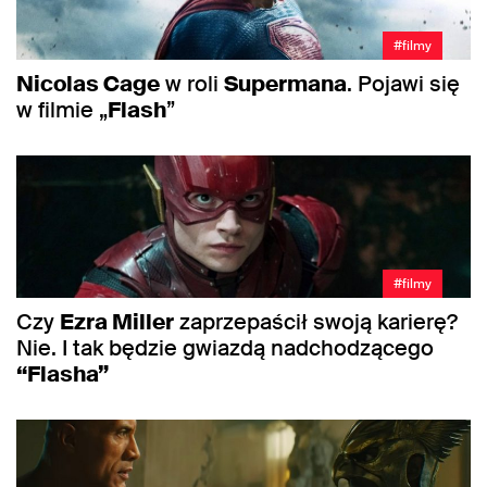
#filmy
Nicolas Cage
w roli
Supermana
. Pojawi się
w filmie „
Flash
”
#filmy
Czy
Ezra Miller
zaprzepaścił swoją karierę?
Nie. I tak będzie gwiazdą nadchodzącego
“Flasha”