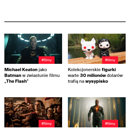
#filmy
#filmy
Michael Keaton
jako
Kolekcjonerskie
figurki
Batman
w zwiastunie filmu
warte
30 milionów
dolarów
„
The Flash
”
trafią na
wysypisko
#filmy
#filmy