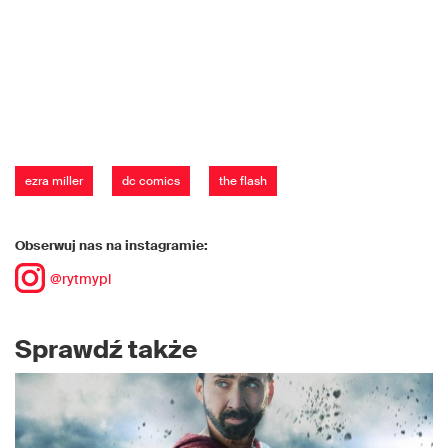
ezra miller
dc comics
the flash
Obserwuj nas na instagramie:
@rytmypl
Sprawdź także