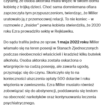
czytamy, ze osoba aktorska miała więzić w swoim domu
kobietę z trójką dzieci. Choć sama domniemana ofiara
zaprzeczyła tym przypuszczeniom, twierdząc, że Miller
uratowało ją z przemocowej relacji. To nie koniec – w
rozmowie z „Insider” pewna kobieta stwierdziła, że 2020
roku Ezra prowadziło sektę w Rejkiawiku.
Do sądu trafiła jedna ze spraw.
1 maja 2022 roku
Miller
włamało się na teren posesji w Stanach Zjednoczonych
podczas nieobecności właścicieli i kradzież kilku butelek
alkoholu. Osoba aktorska została oskarżona o
wtargnięcie na cudzą posesję, ale zawarła ugodę,
przyznając się do czynu. Skończyło się to na
konieczności uiszczenia opłaty 500 dolarów i roku
więzienia w zawieszeniu. Ezra Miller musiało również
zobowiązać się do abstynencji, poddawaniu się testom
na obecność narkotyków oraz kontynuowaniu leczenia
psychiatrycznego.