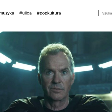
muzyka
#ulica
#popkultura