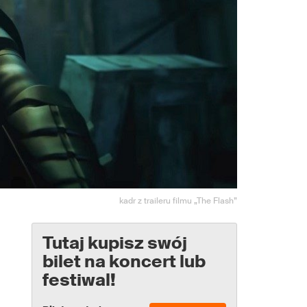
kadr z traileru filmu „The Flash”
Tutaj kupisz swój
bilet na koncert lub
festiwal!