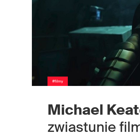
#filmy
Michael Kea
zwiastunie fil