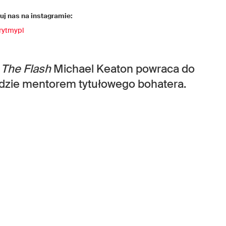
j nas na instagramie:
rytmypl
u
The Flash
Michael Keaton powraca do
ędzie mentorem tytułowego bohatera.