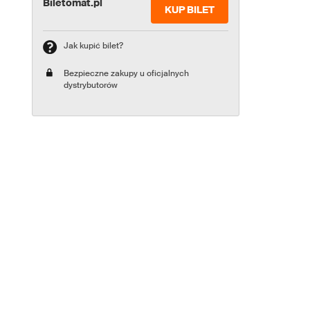
Biletomat.pl
KUP BILET
Jak kupić bilet?
Bezpieczne zakupy u oficjalnych
dystrybutorów