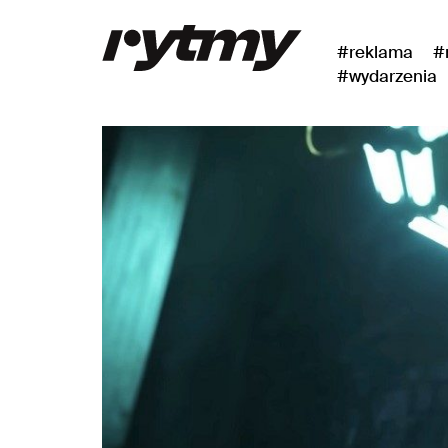
#reklama
#
#wydarzenia