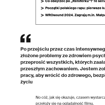
Co obejrzeć po „Reniferku”? Te ser
Początki polskiego rapu: pierwsze ka
WROsound 2024. Zagrają m.in. Małpa,
Po przejściu przez czas intensywneg
złożone problemy ze zdrowiem psych
przeprosić wszystkich, których za
przeszłym zachowaniem. Jestem zo
pracy, aby wrócić do zdrowego, bez
życiu
No cóż, jak się okazuje, czasem wystarcz
przełoży się na oglądalność filmu.