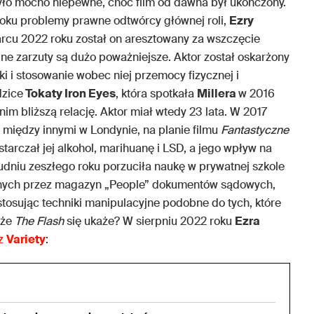
było mocno niepewne, choć film od dawna był ukończony.
oku problemy prawne odtwórcy głównej roli,
Ezry
arcu 2022 roku został on aresztowany za wszczęcie
ne zarzuty są dużo poważniejsze. Aktor został oskarżony
ki i stosowanie wobec niej przemocy fizycznej i
dzice
Tokaty Iron Eyes
, która spotkała
Millera
w 2016
nim bliższą relację. Aktor miał wtedy 23 lata. W 2017
 między innymi w Londynie, na planie filmu
Fantastyczne
tarczał jej alkohol, marihuanę i LSD, a jego wpływ na
udniu zeszłego roku porzuciła naukę w prywatnej szkole
anych przez magazyn „People” dokumentów sądowych,
 stosując techniki manipulacyjne podobne do tych, które
 że
The Flash
się ukaże? W sierpniu 2022 roku
Ezra
 z
Variety
: