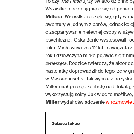
To czy
The Flash
ujrzy światło dzienne 
Wszystko przez ciągnące się od ponad r
Millera
. Wszystko zaczęło się, gdy w m
awantury w jednym z barów, jednak kolej
o zaopatrywanie nieletniej osoby w używ
psychicznej. Oskarżenie wystosowali ro
roku. Miała wówczas 12 lat i nawiązała z 
roku dziewczyna miała pojawić się z nim
zwierzęta.
Rodzice twierdzą, że aktor dos
nastolatkę doprowadził do tego, że w gr
w Massachusetts. Jak wynika z pozysk
Miller miał przejąć kontrolę nad Tokatą,
wykorzystują sekty. Jak więc to możliwe,
Miller
wydał oświadczenie
w rozmowie
Zobacz także