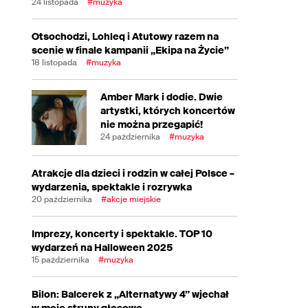
24 listopada
#muzyka
Otsochodzi, Lohleq i Atutowy razem na
scenie w finale kampanii „Ekipa na Życie”
18 listopada
#muzyka
Amber Mark i dodie. Dwie
artystki, których koncertów
nie można przegapić!
24 października
#muzyka
Atrakcje dla dzieci i rodzin w całej Polsce –
wydarzenia, spektakle i rozrywka
20 października
#akcje miejskie
Imprezy, koncerty i spektakle. TOP 10
wydarzeń na Halloween 2025
15 października
#muzyka
Bilon: Balcerek z „Alternatywy 4” wjechał
w moje struny głosowe