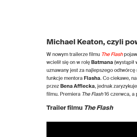
Michael Keaton, czyli p
W nowym trailerze filmu
The Flash
pojawi
wcielił się on w rolę
Batmana
(wystąpił
uznawany jest za najlepszego odtwórcę 
funkcje mentora
Flasha
. Co ciekawe, n
przez
Bena Afflecka
, jednak zaryzykuj
filmu. Premiera
The Flash
16 czerwca, a p
Trailer filmu
The Flash