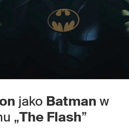
ton
jako
Batman
w
mu „
The Flash
”