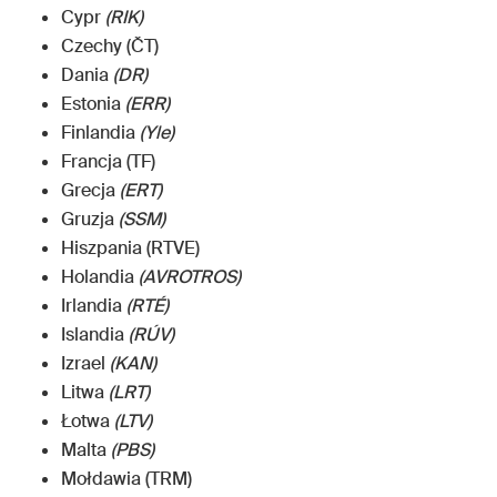
Cypr
(RIK)
Czechy (ČT)
Dania
(DR)
Estonia
(ERR)
Finlandia
(Yle)
Francja (TF)
Grecja
(ERT)
Gruzja
(SSM)
Hiszpania (RTVE)
Holandia
(AVROTROS)
Irlandia
(RTÉ)
Islandia
(RÚV)
Izrael
(KAN)
Litwa
(LRT)
Łotwa
(LTV)
Malta
(PBS)
Mołdawia (TRM)