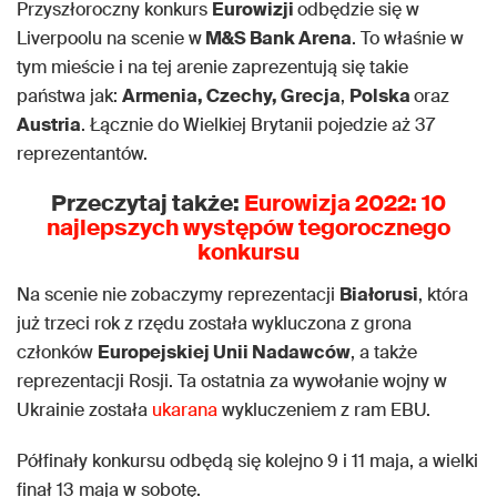
Przyszłoroczny konkurs
Eurowizji
odbędzie się w
Liverpoolu na scenie w
M&S Bank Arena
. To właśnie w
tym mieście i na tej arenie zaprezentują się takie
państwa jak:
Armenia, Czechy, Grecja
,
Polska
oraz
Austria
. Łącznie do Wielkiej Brytanii pojedzie aż 37
reprezentantów.
Przeczytaj także:
Eurowizja 2022: 10
najlepszych występów tegorocznego
konkursu
Na scenie nie zobaczymy reprezentacji
Białorusi
, która
już trzeci rok z rzędu została wykluczona z grona
członków
Europejskiej Unii Nadawców
, a także
reprezentacji Rosji. Ta ostatnia za wywołanie wojny w
Ukrainie została
ukarana
wykluczeniem z ram EBU.
Półfinały konkursu odbędą się kolejno 9 i 11 maja, a wielki
finał 13 maja w sobotę.