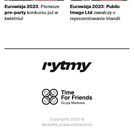
Eurowizja 2023
. Pierwsze
Eurowizja 2023
:
Public
pre-party
konkursu już w
Image Ltd
zawalczy o
kwietniu!
reprezentowanie Irlandii
Copyrights 2026 ©
Wszelkie prawa zastrzeżone