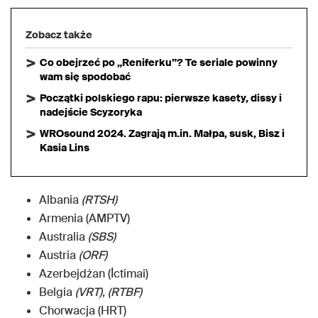
Zobacz także
Co obejrzeć po „Reniferku”? Te seriale powinny
wam się spodobać
Początki polskiego rapu: pierwsze kasety, dissy i
nadejście Scyzoryka
WROsound 2024. Zagrają m.in. Małpa, susk, Bisz i
Kasia Lins
Albania
(RTSH)
Armenia (AMPTV)
Australia
(SBS)
Austria
(ORF)
Azerbejdżan (İctimai)
Belgia
(VRT), (RTBF)
Chorwacja (HRT)