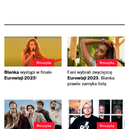
#muzyka
#muzyka
Blanka
wystąpi w finale
Fani wybrali zwycięzcę
Eurowizji 2023
!
Eurowizji 2023
. Blanka
prawie zamyka listę
#muzyka
#muzyka