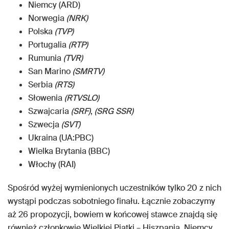
Niemcy (ARD)
Norwegia
(NRK)
Polska
(TVP)
Portugalia
(RTP)
Rumunia
(TVR)
San Marino
(SMRTV)
Serbia
(RTS)
Słowenia
(RTVSLO)
Szwajcaria
(SRF)
,
(SRG SSR)
Szwecja
(SVT)
Ukraina (UA:PBC)
Wielka Brytania (BBC)
Włochy (RAI)
Spośród wyżej wymienionych uczestników tylko 20 z nich
wystąpi podczas sobotniego finału. Łącznie zobaczymy
aż 26 propozycji, bowiem w końcowej stawce znajdą się
również członkowie Wielkiej Piątki – Hiszpania, Niemcy,