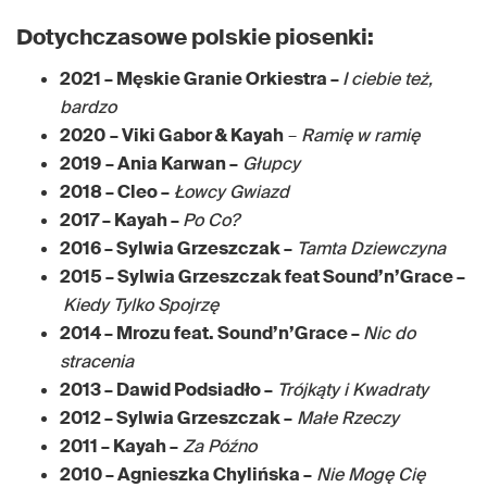
Dotychczasowe polskie piosenki:
2021 – Męskie Granie Orkiestra –
I ciebie też,
bardzo
2020
– Viki Gabor & Kayah
–
Ramię w ramię
2019
– Ania Karwan –
Głupcy
2018 – Cleo –
Łowcy Gwiazd
2017 – Kayah –
Po Co?
2016 – Sylwia Grzeszczak –
Tamta Dziewczyna
2015 – Sylwia Grzeszczak feat Sound’n’Grace –
Kiedy Tylko Spojrzę
2014 – Mrozu feat. Sound’n’Grace –
Nic do
stracenia
2013 – Dawid Podsiadło –
Trójkąty i Kwadraty
2012 – Sylwia Grzeszczak –
Małe Rzeczy
2011 – Kayah –
Za Późno
2010 – Agnieszka Chylińska –
Nie Mogę Cię