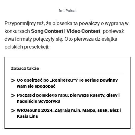
fot. Polsat
Przypomnijmy też, że piosenka ta powalczy o wygraną w
konkursach
Song Contest
i
Video Contest
, ponieważ
dwa formaty połączyły się. Oto pierwsza dziesiątka
polskich preselekcji:
Zobacz także
Co obejrzeć po „Reniferku”? Te seriale powinny
wam się spodobać
Początki polskiego rapu: pierwsze kasety, dissy i
nadejście Scyzoryka
WROsound 2024. Zagrają m.in. Małpa, susk, Bisz i
Kasia Lins