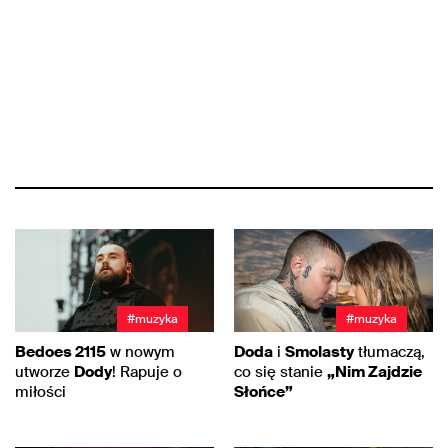
#muzyka
#muzyka
Bedoes 2115
w nowym
Doda
i
Smolasty
tłumaczą,
utworze
Dody
! Rapuje o
co się stanie
„Nim Zajdzie
miłości
Słońce”