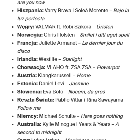
are you now
Hiszpania:
Varry Brava i Soleá Morente –
Bajo la
luz perfecta
Węgry:
VALMAR ft. Robi Szikora –
Úristen
Norwegia:
Chris Holsten –
Smilet i ditt eget speil
Francja:
Juliette Armanet –
Le dernier jour du
disco
Irlandia:
Westlife –
Starlight
Chorwacja:
VLAHO ft. ZSA ZSA –
Flowerpot
Austria:
Klangkarussell –
Home
Estonia:
Daniel Levi –
Jasmine
Słowenia:
Eva Boto –
Nočem, da greš
Reszta Świata:
Pabllo Vittar i Rina Sawayama –
Follow me
Niemcy:
Michael Schulte –
Here goes nothing
Australia:
Kylie Minogue i Years & Years –
A
second to midnight