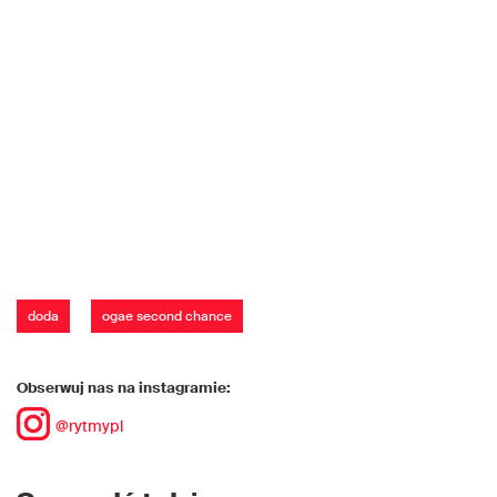
doda
ogae second chance
Obserwuj nas na instagramie:
@rytmypl