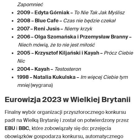
Zapomnieć
2009 – Edyta Górniak –
To Nie Tak Jak Myślisz
2008 – Blue Cafe –
Czas nie będzie czekał
2007 – Reni Jusis –
Niemy krzyk
2006 – Olga Szomańska i Przemysław Branny –
Niech mówią, że to nie jest miłość
2005 – Krzysztof Kiljański i Kayah –
Prócz Ciebie
Nic
2004 – Kayah –
Testosteron
1998 – Natalia Kukulska –
Im więcej Ciebie tym
mniej
(wygrana)
Eurowizja 2023 w Wielkiej Brytanii
Finalny wybór organizacji przyszłorocznego konkursu
padł na Wielką Brytanię i został on potwierdzony przez
EBU
i
BBC
, które zobowiązały się do: przejęcia
obowiązków gospodarza konkursu, automatycznego