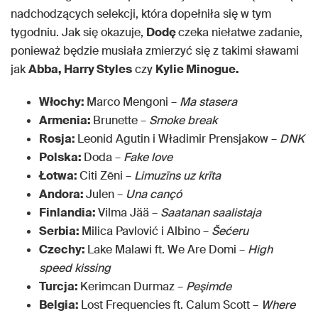
nadchodzących selekcji, która dopełniła się w tym
tygodniu. Jak się okazuje,
Dodę
czeka niełatwe zadanie,
ponieważ będzie musiała zmierzyć się z takimi sławami
jak
Abba, Harry Styles
czy
Kylie Minogue.
Włochy:
Marco Mengoni –
Ma stasera
Armenia:
Brunette –
Smoke break
Rosja:
Leonid Agutin i Władimir Prensjakow –
DNK
Polska:
Doda –
Fake love
Łotwa:
Citi Zēni –
Limuzīns uz krīta
Andora:
Julen –
Una cançó
Finlandia:
Vilma Jää –
Saatanan saalistaja
Serbia:
Milica Pavlović i Albino –
Šećeru
Czechy:
Lake Malawi ft. We Are Domi –
High
speed kissing
Turcja:
Kerimcan Durmaz –
Peşimde
Belgia:
Lost Frequencies ft. Calum Scott –
Where