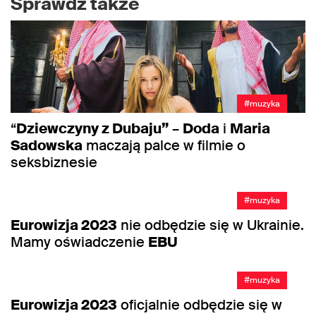
Sprawdź także
#muzyka
“
Dziewczyny z Dubaju”
–
Doda
i
Maria
Sadowska
maczają palce w filmie o
seksbiznesie
#muzyka
Eurowizja 2023
nie odbędzie się w Ukrainie.
Mamy oświadczenie
EBU
#muzyka
Eurowizja 2023
oficjalnie odbędzie się w