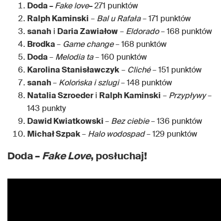
Doda –
Fake love
–
271 punktów
Ralph Kaminski
–
Bal u Rafała
– 171 punktów
sanah
i
Daria Zawiałow
–
Eldorado
– 168 punktów
Brodka
–
Game change
– 168 punktów
Doda
–
Melodia ta
– 160 punktów
Karolina Stanisławczyk
–
Cliché
– 151 punktów
sanah
–
Kolońska i szlugi
– 148 punktów
Natalia Szroeder
i
Ralph Kaminski
–
Przypływy
–
143 punkty
Dawid Kwiatkowski
–
Bez ciebie
– 136 punktów
Michał Szpak
–
Halo wodospad
– 129 punktów
Doda –
Fake Love
, posłuchaj!