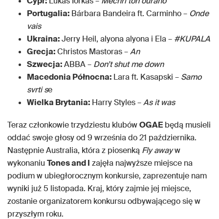
Cypr:
Lukas Iorkas –
Mechri ton ourano
Portugalia:
Bárbara Bandeira ft. Carminho –
Onde
vais
Ukraina:
Jerry Heil, alyona alyona i Ela –
#KUPALA
Grecja:
Christos Mastoras –
An
Szwecja:
ABBA –
Don’t shut me down
Macedonia Północna:
Lara ft. Kasapski –
Samo
svrti s
e
Wielka Brytania:
Harry Styles –
As it was
Teraz członkowie trzydziestu klubów
OGAE
będą musieli
oddać swoje głosy od 9 września do 21 października.
Następnie Australia, która z piosenką
Fly away
w
wykonaniu
Tones and I
zajęła najwyższe miejsce na
podium w ubiegłorocznym konkursie, zaprezentuje nam
wyniki już 5 listopada. Kraj, który zajmie jej miejsce,
zostanie organizatorem konkursu odbywającego się w
przyszłym roku.