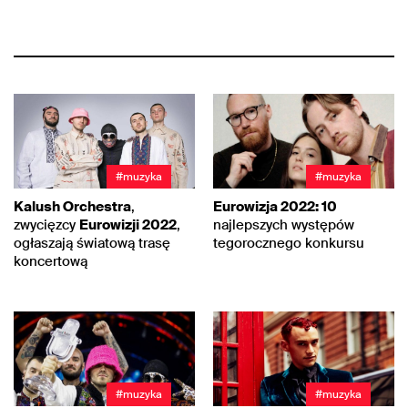
#muzyka
#muzyka
Kalush Orchestra
,
Eurowizja 2022: 10
zwycięzcy
Eurowizji 2022
,
najlepszych występów
ogłaszają światową trasę
tegorocznego konkursu
koncertową
#muzyka
#muzyka