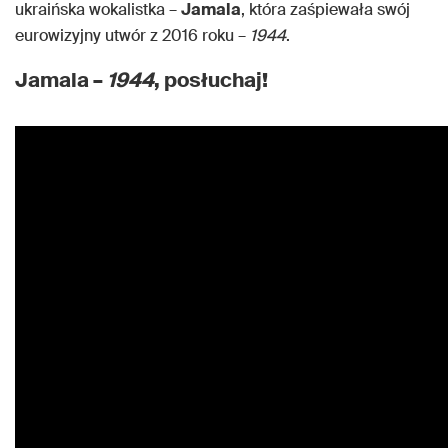
ukraińska wokalistka –
Jamala
, która zaśpiewała swój
eurowizyjny utwór z 2016 roku –
1944
.
Jamala –
1944
, posłuchaj!