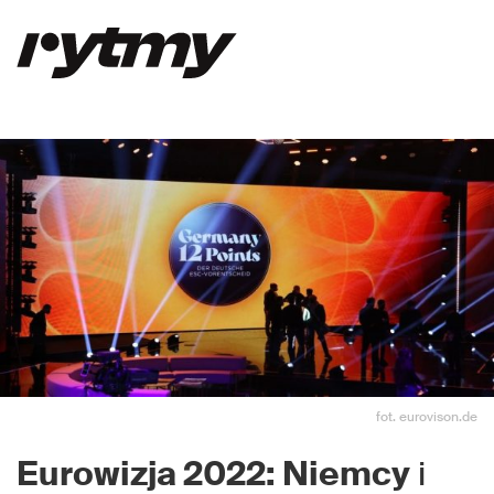
fot. eurovison.de
Eurowizja 2022:
Niemcy
i