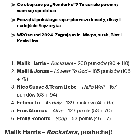
Co obejrzeć po „Reniferku”? Te seriale powinny
wam się spodobać
Początki polskiego rapu: pierwsze kasety, dissy i
nadejście Scyzoryka
WROsound 2024. Zagrają m.in. Małpa, susk, Bisz i
Kasia Lins
Malik Harris
–
Rockstars
– 208 punktów (90 + 118)
Maël & Jonas
–
I Swear To God
– 185 punktów (106
+ 79)
Nico Suave & Team Liebe
–
Hallo Welt
– 157
punktów (63 + 94)
Felicia Lu
–
Anxiety
– 139 punktów (74 + 65)
Eros Atomus
–
Alive
– 123 points (53 + 70)
Emily Roberts
–
Soap
– 53 points (46 + 7)
Malik Harris –
Rockstars
, posłuchaj!