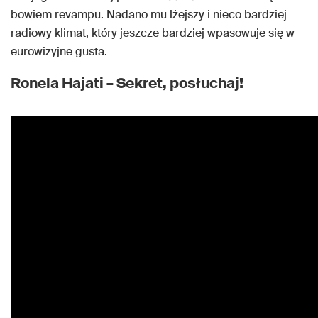
bowiem revampu. Nadano mu lżejszy i nieco bardziej
radiowy klimat, który jeszcze bardziej wpasowuje się w
eurowizyjne gusta.
Ronela Hajati – Sekret, posłuchaj!