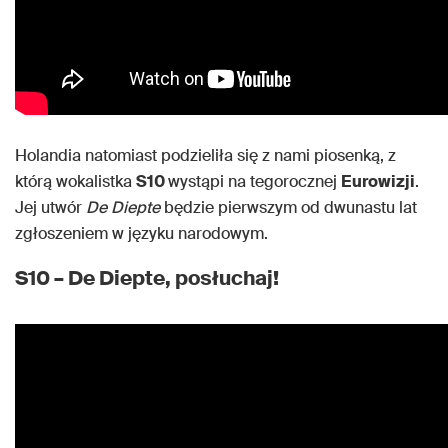
Holandia natomiast podzieliła się z nami piosenką, z
którą wokalistka
S10
wystąpi na tegorocznej
Eurowizji
.
Jej utwór
De Diepte
będzie pierwszym od dwunastu lat
zgłoszeniem w języku narodowym.
S10 – De Diepte, posłuchaj!