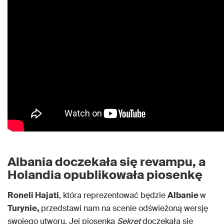
Albania doczekała się revampu, a
Holandia opublikowała piosenkę
Roneli Hajati
, która reprezentować będzie
Albanie
w
Turynie,
przedstawi nam na scenie odświeżoną wersję
swojego utworu. Jej piosenka
Sekret
doczekała się