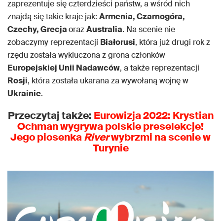
zaprezentuje się czterdzieści państw, a wśród nich
znajdą się takie kraje jak:
Armenia, Czarnogóra,
Czechy, Grecja
oraz
Australia
. Na scenie nie
zobaczymy reprezentacji
Białorusi
, która już drugi rok z
rzędu została wykluczona z grona członków
Europejskiej Unii Nadawców
, a także reprezentacji
Rosji
, która została ukarana za wywołaną wojnę w
Ukrainie
.
Przeczytaj także:
Eurowizja 2022: Krystian
Ochman wygrywa polskie preselekcje!
Jego piosenka
River
wybrzmi na scenie w
Turynie