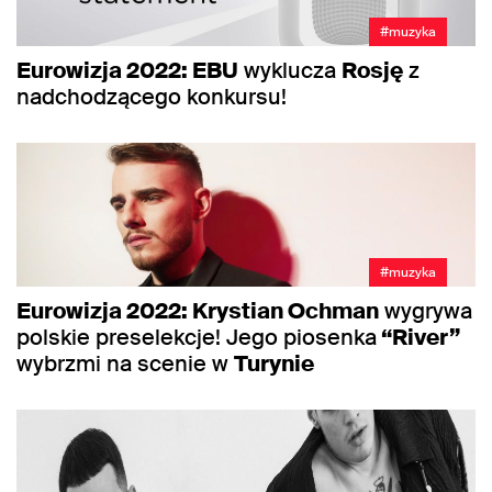
#muzyka
Eurowizja 2022: EBU
wyklucza
Rosję
z
nadchodzącego konkursu!
#muzyka
Eurowizja 2022: Krystian Ochman
wygrywa
polskie preselekcje! Jego piosenka
“River”
wybrzmi na scenie w
Turynie