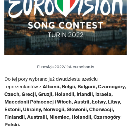
Eurowizja 2022/ fot. eurovison.tv
Do tej pory wybrano już dwudziestu sześciu
reprezentantów z
Albanii, Belgii, Bułgarii, Czarnogóry,
Czech, Grecji, Gruzji, Holandii, Irlandii, Izraela,
Macedonii Północnej i Włoch, Austrii, Łotwy, Litwy,
Estonii, Ukrainy, Norwegii, Słowenii, Chorwacji,
Finlandii, Australii, Niemiec, Holandii, Czarnogóry
i
Polski.