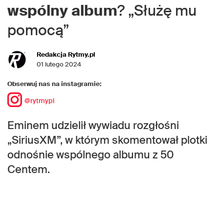
wspólny
album
? „Służę mu
pomocą”
Redakcja Rytmy.pl
01 lutego 2024
Obserwuj nas na instagramie:
@rytmypl
Eminem udzielił wywiadu rozgłośni
„SiriusXM”, w którym skomentował plotki
odnośnie wspólnego albumu z 50
Centem.