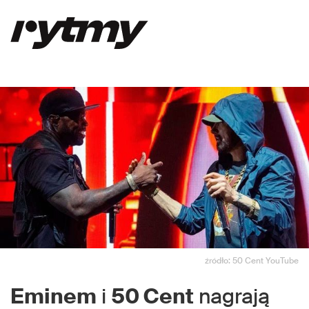
źródło: 50 Cent YouTube
Eminem
i
50 Cent
nagrają