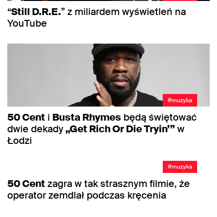
“
Still D.R.E.
” z miliardem wyświetleń na
YouTube
#muzyka
50 Cent
i
Busta Rhymes
będą świętować
dwie dekady
„Get Rich Or Die Tryin’”
w
Łodzi
#muzyka
50 Cent
zagra w tak strasznym filmie, że
operator zemdlał podczas kręcenia