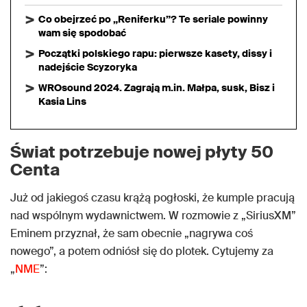
Co obejrzeć po „Reniferku”? Te seriale powinny
wam się spodobać
Początki polskiego rapu: pierwsze kasety, dissy i
nadejście Scyzoryka
WROsound 2024. Zagrają m.in. Małpa, susk, Bisz i
Kasia Lins
Świat potrzebuje nowej płyty 50
Centa
Już od jakiegoś czasu krążą pogłoski, że kumple pracują
nad wspólnym wydawnictwem. W rozmowie z „SiriusXM”
Eminem przyznał, że sam obecnie „nagrywa coś
nowego”, a potem odniósł się do plotek. Cytujemy za
„
NME
”: