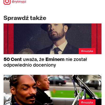
@rytmypl
Sprawdź także
#muzyka
50 Cent
uważa, że
Eminem
nie został
odpowiednio doceniony
#muzyka