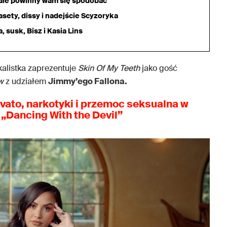
iale powinny wam się spodobać
sety, dissy i nadejście Scyzoryka
 susk, Bisz i Kasia Lins
alistka zaprezentuje
Skin Of My Teeth
jako gość
ow
z udziałem
Jimmy’ego Fallona.
ato, narkotyki i przemoc seksualna w
„Dancing With the Devil”