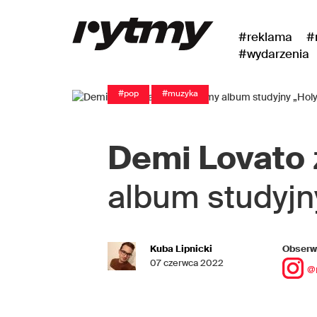
#reklama
#
#wydarzenia
#pop
#muzyka
Demi Lovato
album studyj
Kuba Lipnicki
Obserwu
07 czerwca 2022
@