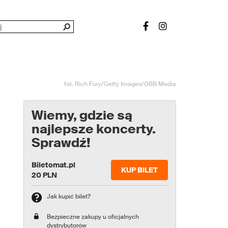
fot. Rich Fury/Getty Images/OBB Media
Wiemy, gdzie są
najlepsze koncerty.
Sprawdź!
Biletomat.pl
KUP BILET
20 PLN
Jak kupić bilet?
Bezpieczne zakupy u oficjalnych
dystrybutorów