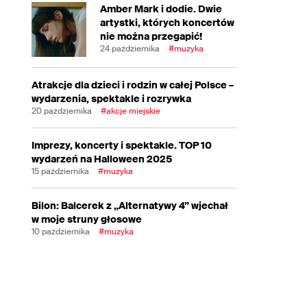
Amber Mark i dodie. Dwie
artystki, których koncertów
nie można przegapić!
24 października
#muzyka
Atrakcje dla dzieci i rodzin w całej Polsce –
wydarzenia, spektakle i rozrywka
20 października
#akcje miejskie
Imprezy, koncerty i spektakle. TOP 10
wydarzeń na Halloween 2025
15 października
#muzyka
Bilon: Balcerek z „Alternatywy 4” wjechał
w moje struny głosowe
10 października
#muzyka