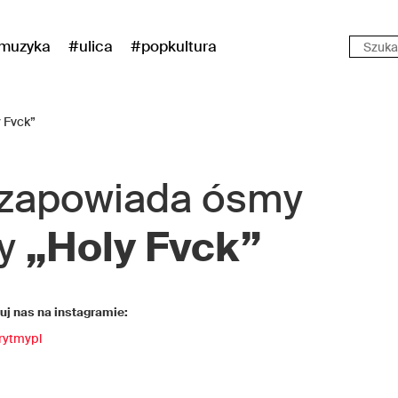
muzyka
#ulica
#popkultura
zapowiada ósmy
ny
„Holy Fvck”
j nas na instagramie:
rytmypl