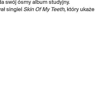
da swój ósmy album studyjny.
ł singiel
Skin Of My Teeth
, który ukaże