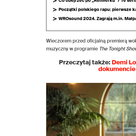
Co obejrzeć po „Reniferku”? Te ser
Początki polskiego rapu: pierwsze ka
WROsound 2024. Zagrają m.in. Małpa,
Wieczorem przed oficjalną premierą wok
muzyczny w programie
The Tonight Sh
Przeczytaj także:
Demi Lov
dokumencie 