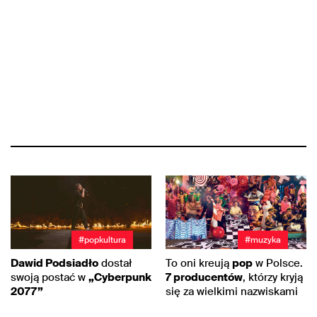
#popkultura
#muzyka
Dawid Podsiadło
dostał
To oni kreują
pop
w Polsce.
swoją postać w
„Cyberpunk
7 producentów
, którzy kryją
2077”
się za wielkimi nazwiskami