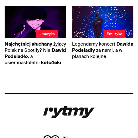
#muzyka
#muzyka
Najchętniej słuchany
żyjący
Legendarny koncert
Dawida
Polak na Spotify? Nie
Dawid
Podsiadły
za nami, a w
Podsiadło
, a
planach kolejne
osiemnastoletni
kets4eki