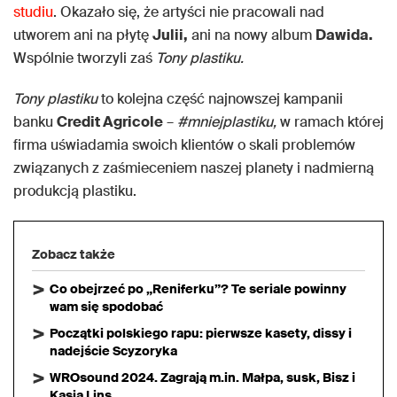
studiu
. Okazało się, że artyści nie pracowali nad
utworem ani na płytę
Julii,
ani na nowy album
Dawida.
Wspólnie tworzyli zaś
Tony plastiku.
Tony plastiku
to kolejna część najnowszej kampanii
banku
Credit Agricole
–
#mniejplastiku,
w ramach której
firma uświadamia swoich klientów o skali problemów
związanych z zaśmieceniem naszej planety i nadmierną
produkcją plastiku.
Zobacz także
Co obejrzeć po „Reniferku”? Te seriale powinny
wam się spodobać
Początki polskiego rapu: pierwsze kasety, dissy i
nadejście Scyzoryka
WROsound 2024. Zagrają m.in. Małpa, susk, Bisz i
Kasia Lins