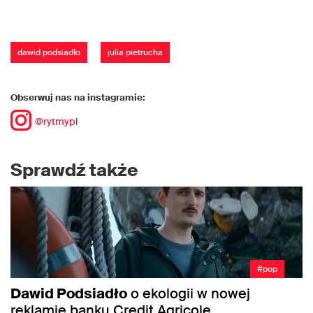
dawid podsiadło
julia pietrucha
Obserwuj nas na instagramie:
@rytmypl
Sprawdź także
#pop
Dawid Podsiadło
o ekologii w nowej
reklamie banku Credit Agricole