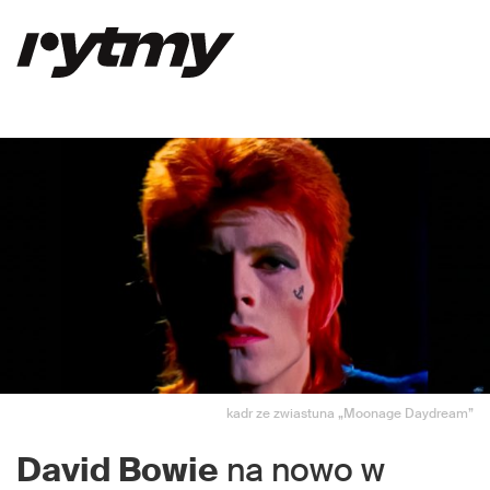
kadr ze zwiastuna „Moonage Daydream”
David Bowie
na nowo w