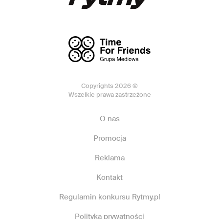
Copyrights 2026 ©
Wszelkie prawa zastrzeżone
O nas
Promocja
Reklama
Kontakt
Regulamin konkursu Rytmy.pl
Polityka prywatności