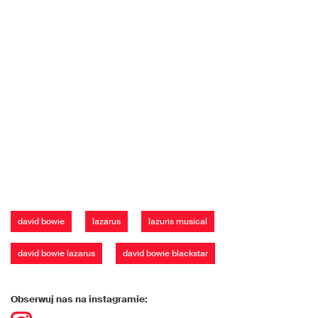
david bowie
lazarus
lazuris musical
david bowie lazarus
david bowie blackstar
Obserwuj nas na instagramie: