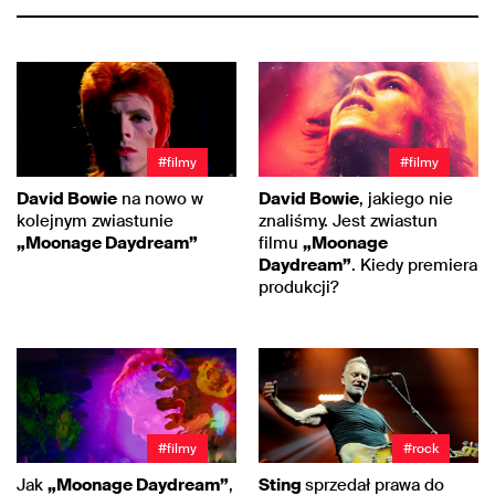
#filmy
#filmy
David Bowie
na nowo w
David Bowie
, jakiego nie
kolejnym zwiastunie
znaliśmy. Jest zwiastun
„Moonage Daydream”
filmu
„Moonage
Daydream”
. Kiedy premiera
produkcji?
#filmy
#rock
Jak
„Moonage Daydream”
,
Sting
sprzedał prawa do