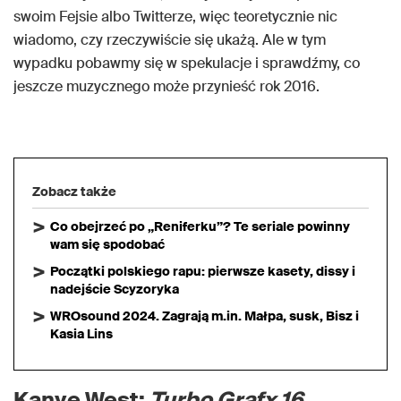
swoim Fejsie albo Twitterze, więc teoretycznie nic
wiadomo, czy rzeczywiście się ukażą. Ale w tym
wypadku pobawmy się w spekulacje i sprawdźmy, co
jeszcze muzycznego może przynieść rok 2016.
Zobacz także
Co obejrzeć po „Reniferku”? Te seriale powinny
wam się spodobać
Początki polskiego rapu: pierwsze kasety, dissy i
nadejście Scyzoryka
WROsound 2024. Zagrają m.in. Małpa, susk, Bisz i
Kasia Lins
Kanye West:
Turbo Grafx 16