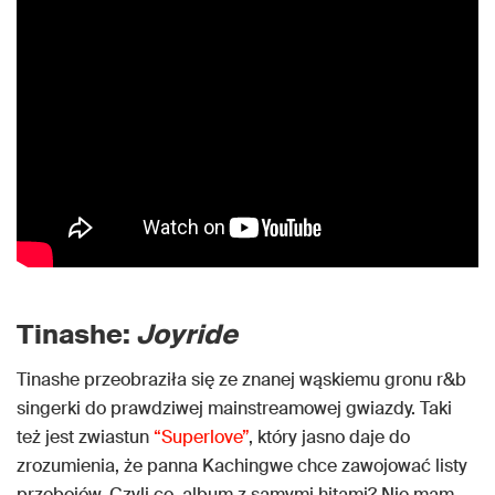
Tinashe:
Joyride
Tinashe przeobraziła się ze znanej wąskiemu gronu r&b
singerki do prawdziwej mainstreamowej gwiazdy. Taki
też jest zwiastun
“Superlove”
, który jasno daje do
zrozumienia, że panna Kachingwe chce zawojować listy
przebojów. Czyli co, album z samymi hitami? Nie mam