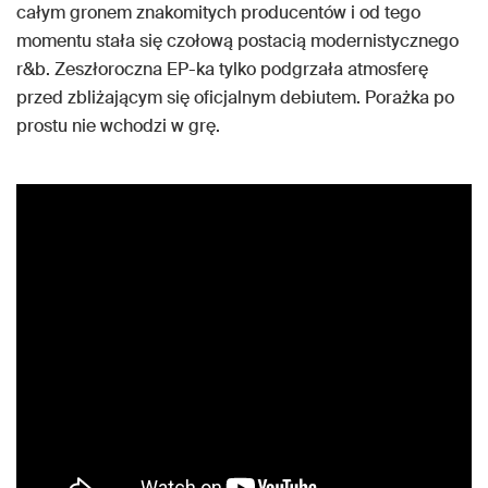
całym gronem znakomitych producentów i od tego
momentu stała się czołową postacią modernistycznego
r&b. Zeszłoroczna EP-ka tylko podgrzała atmosferę
przed zbliżającym się oficjalnym debiutem. Porażka po
prostu nie wchodzi w grę.