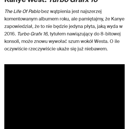
The Life Of Pablo
bez wątpienia jest najszerzej
komentowanym albumem roku, ale pamiętajmy, że Kanye
zapowiedział, że to nie będzie jedyna płyta, jaką wyda w
2016.
Turbo Grafx 16
, tytułem nawiązujący do 8-bitowej
konsoli, może znowu wywołać szum wokół Westa. O ile
oczywiście rzeczywiście ukaże się już niebawem.