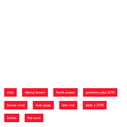
chic
danny brown
frank ocean
premiery płyt 2016
kanye west
lady gaga
bon iver
płyty z 2016
kelela
the cure