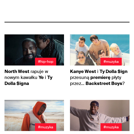
#hip-hop
#muzyka
North West
rapuje w
Kanye West
i
Ty Dolla $ign
nowym kawałku
Ye
i
Ty
przesuną
premierę
płyty
Dolla $igna
przez…
Backstreet Boys
?
#muzyka
#muzyka