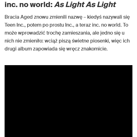
inc. no world:
As Light As Light
Bracia Aged znowu zmienili nazwę – kiedyś nazywali się
Teen Inc., potem po prostu Inc., a teraz inc. no world. To
może wprowadzić trochę zamieszania, ale jedno się u
nich nie zmieniło: wciąż piszą świetne piosenki, więc ich
drugi album zapowiada się wręcz znakomicie.