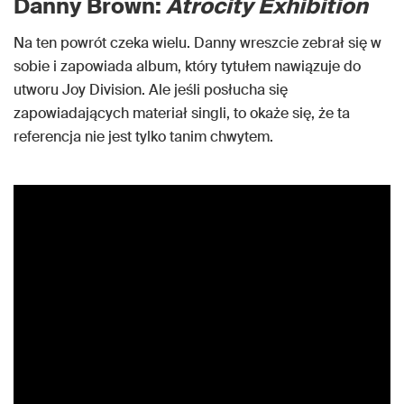
Danny Brown:
Atrocity Exhibition
Na ten powrót czeka wielu. Danny wreszcie zebrał się w
sobie i zapowiada album, który tytułem nawiązuje do
utworu Joy Division. Ale jeśli posłucha się
zapowiadających materiał singli, to okaże się, że ta
referencja nie jest tylko tanim chwytem.