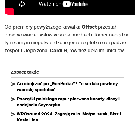
Od premiery powyższego kawałka
Offset
przestał
obserwować artystów w social mediach. Raper napędza
tym samym niepotwierdzone jeszcze plotki o rozpadzie
zespołu. Jego żona,
Cardi B
, również dała im unfollow.
Zobacz także
Co obejrzeć po „Reniferku”? Te seriale powinny
wam się spodobać
Początki polskiego rapu: pierwsze kasety, dissy i
nadejście Scyzoryka
WROsound 2024. Zagrają m.in. Małpa, susk, Bisz i
Kasia Lins