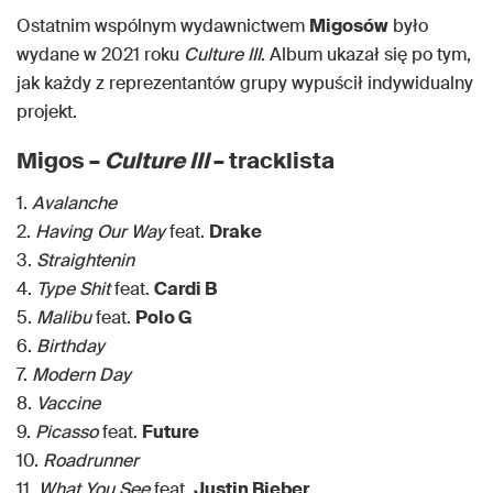
Ostatnim wspólnym wydawnictwem
Migosów
było
wydane w 2021 roku
Culture III
. Album ukazał się po tym,
jak każdy z reprezentantów grupy wypuścił indywidualny
projekt.
Migos –
Culture III
– tracklista
1.
Avalanche
2.
Having Our Way
feat.
Drake
3.
Straightenin
4.
Type Shit
feat.
Cardi B
5.
Malibu
feat.
Polo G
6.
Birthday
7.
Modern Day
8.
Vaccine
9.
Picasso
feat.
Future
10.
Roadrunner
11.
What You See
feat.
Justin Bieber