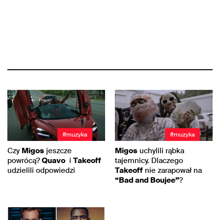
#muzyka
#muzyka
Czy
Migos
jeszcze
Migos
uchylili rąbka
powrócą?
Quavo
i
Takeoff
tajemnicy. Dlaczego
udzielili odpowiedzi
Takeoff
nie zarapował na
“Bad and Boujee”
?