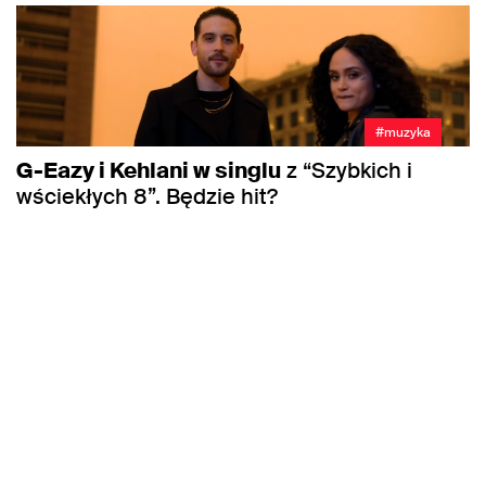
#muzyka
G-Eazy i Kehlani w singlu
z “Szybkich i
wściekłych 8”. Będzie hit?