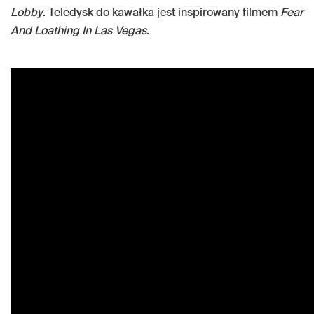
Lobby
. Teledysk do kawałka jest inspirowany filmem
Fear
And Loathing In Las Vegas
.