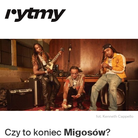
fot. Kenneth Cappello
Czy to koniec
Migosów
?