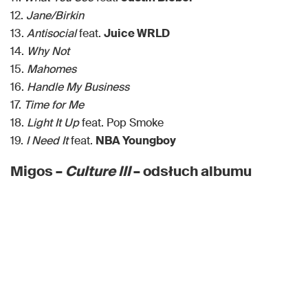
12.
Jane/Birkin
13.
Antisocial
feat.
Juice WRLD
14.
Why Not
15.
Mahomes
16.
Handle My Business
17.
Time for Me
18.
Light It Up
feat. Pop Smoke
19.
I Need It
feat.
NBA Youngboy
Migos –
Culture III
– odsłuch albumu