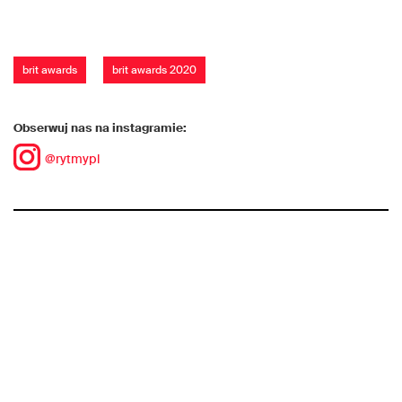
brit awards
brit awards 2020
Obserwuj nas na instagramie:
@rytmypl