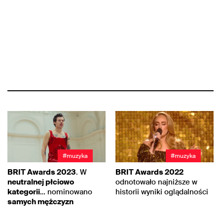
#muzyka
#muzyka
BRIT Awards 2023
. W
BRIT Awards 2022
neutralnej płciowo
odnotowało najniższe w
kategorii
… nominowano
historii wyniki oglądalności
samych mężczyzn