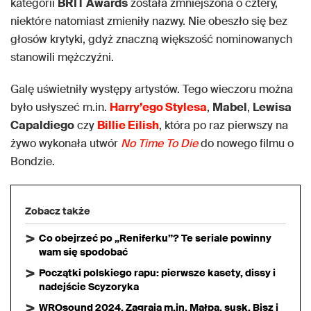
kategorii
BRIT Awards
została zmniejszona o cztery,
niektóre natomiast zmieniły nazwy. Nie obeszło się bez
głosów krytyki, gdyż znaczną większość nominowanych
stanowili mężczyźni.
Galę uświetniły występy artystów. Tego wieczoru można
było usłyszeć m.in.
Harry’ego Stylesa
,
Mabel
,
Lewisa
Capaldiego
czy
Billie Eilish
, która po raz pierwszy na
żywo wykonała utwór
No Time To Die
do nowego filmu o
Bondzie.
Zobacz także
Co obejrzeć po „Reniferku”? Te seriale powinny
wam się spodobać
Początki polskiego rapu: pierwsze kasety, dissy i
nadejście Scyzoryka
WROsound 2024. Zagrają m.in. Małpa, susk, Bisz i