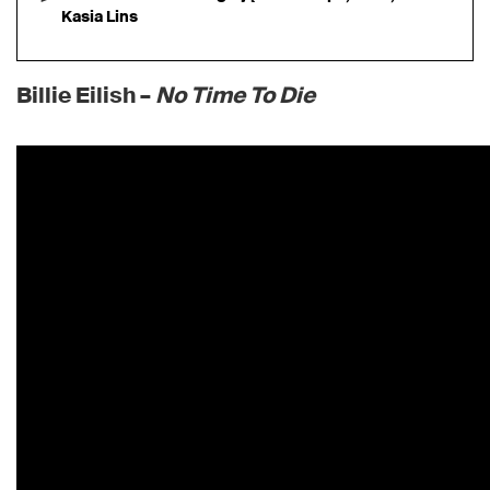
Kasia Lins
Billie Eilish –
No Time To Die