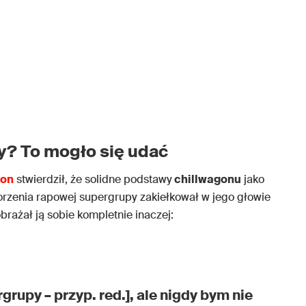
y? To mogło się udać
xon
stwierdził, że solidne podstawy
chillwagonu
jako
worzenia rapowej supergrupy zakiełkował w jego głowie
rażał ją sobie kompletnie inaczej:
rupy – przyp. red.], ale nigdy bym nie