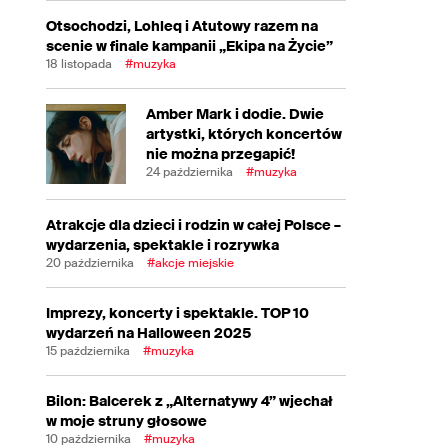
Otsochodzi, Lohleq i Atutowy razem na
scenie w finale kampanii „Ekipa na Życie”
18 listopada
#muzyka
Amber Mark i dodie. Dwie
artystki, których koncertów
nie można przegapić!
24 października
#muzyka
Atrakcje dla dzieci i rodzin w całej Polsce –
wydarzenia, spektakle i rozrywka
20 października
#akcje miejskie
Imprezy, koncerty i spektakle. TOP 10
wydarzeń na Halloween 2025
15 października
#muzyka
Bilon: Balcerek z „Alternatywy 4” wjechał
w moje struny głosowe
10 października
#muzyka