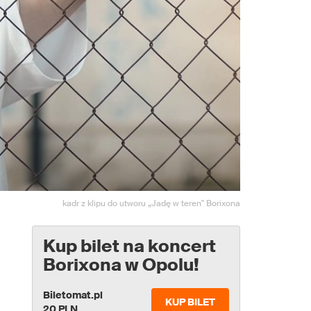
kadr z klipu do utworu „Jadę w teren" Borixona
Kup bilet na koncert
Borixona w Opolu!
Biletomat.pl
KUP BILET
20 PLN