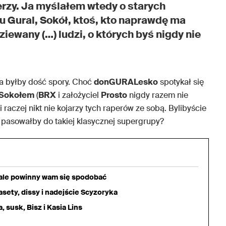
erzy. Ja myślałem wtedy o starych
u Gural, Sokół, ktoś, kto naprawdę ma
ewany (…) ludzi, o których byś nigdy nie
a byłby dość spory. Choć
donGURALesko
spotykał się
Sokołem
(
BRX
i założyciel
Prosto
nigdy razem nie
 raczej nikt nie kojarzy tych raperów ze sobą. Bylibyście
 pasowałby do takiej klasycznej supergrupy?
iale powinny wam się spodobać
sety, dissy i nadejście Scyzoryka
 susk, Bisz i Kasia Lins