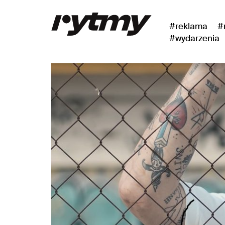
#reklama
#
#wydarzenia