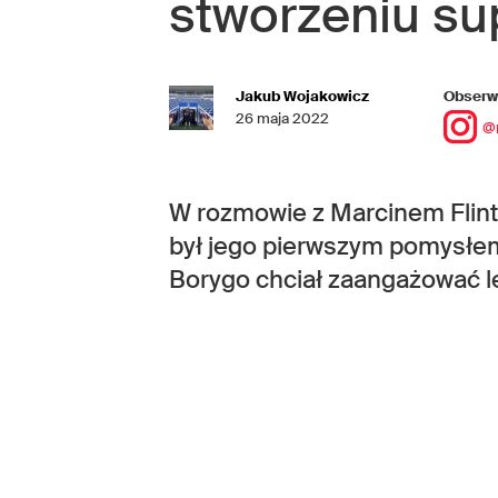
stworzeniu su
Jakub Wojakowicz
Obserwu
26 maja 2022
@
W rozmowie z Marcinem Flinte
był jego pierwszym pomysłe
Borygo chciał zaangażować l