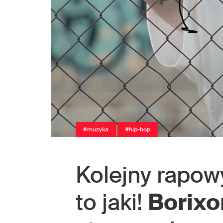
#muzyka
#hip-hop
Kolejny rapow
to jaki!
Borixo