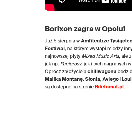
Borixon zagra w Opolu!
Już 5 sierpnia w
Amfiteatrze Tysiącle
Festiwal
, na którym wystąpi między in
najnowszej płyty
Mixed Music Arts
, ale
jak np.
Papierosy
, jak i tych nagranych 
Oprócz założyciela
chillwagonu
będzie
Malika Montanę
,
Słonia
,
Aviego
i
Loui
są dostępne na stronie
Biletomat.pl
.