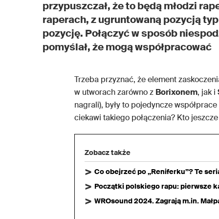
przypuszczał, że to będą młodzi rap
raperach, z ugruntowaną pozycją typ
pozycję. Połączyć w sposób niespodzi
pomyślał, że mogą współpracować
Trzeba przyznać, że element zaskoczeni
w utworach zarówno z
Borixonem
, jak i
nagrali), były to pojedyncze współprace i
ciekawi takiego połączenia? Kto jeszcze
Zobacz także
Co obejrzeć po „Reniferku”? Te ser
Początki polskiego rapu: pierwsze ka
WROsound 2024. Zagrają m.in. Małpa,