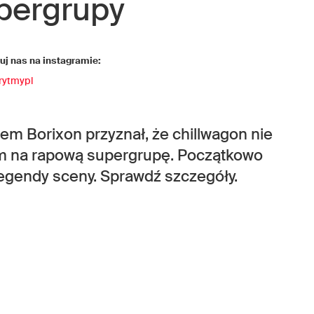
pergrupy
j nas na instagramie:
rytmypl
m Borixon przyznał, że chillwagon nie
m na rapową supergrupę. Początkowo
egendy sceny. Sprawdź szczegóły.