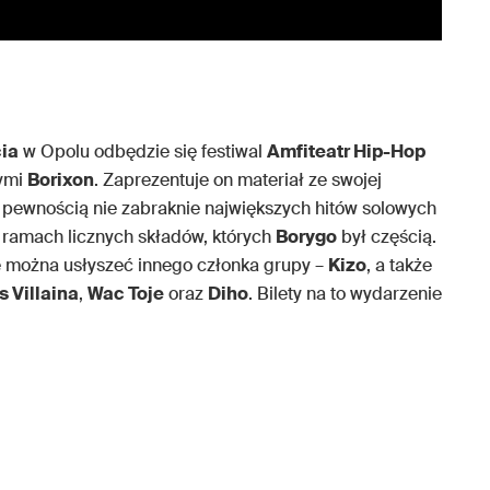
cia
w Opolu odbędzie się festiwal
Amfiteatr Hip-Hop
nymi
Borixon
. Zaprezentuje on materiał ze swojej
 z pewnością nie zabraknie największych hitów solowych
w ramach licznych składów, których
Borygo
był częścią.
 można usłyszeć innego członka grupy –
Kizo
, a także
s Villaina
,
Wac Toje
oraz
Diho
. Bilety na to wydarzenie