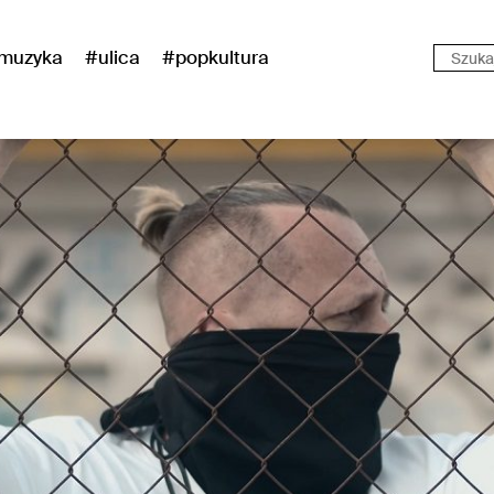
muzyka
#ulica
#popkultura