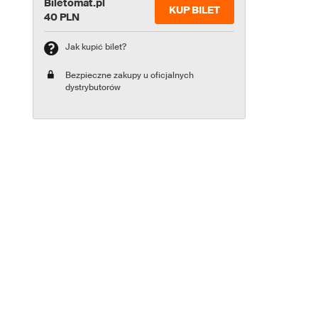
Biletomat.pl
KUP BILET
40 PLN
Jak kupić bilet?
Bezpieczne zakupy u oficjalnych
dystrybutorów