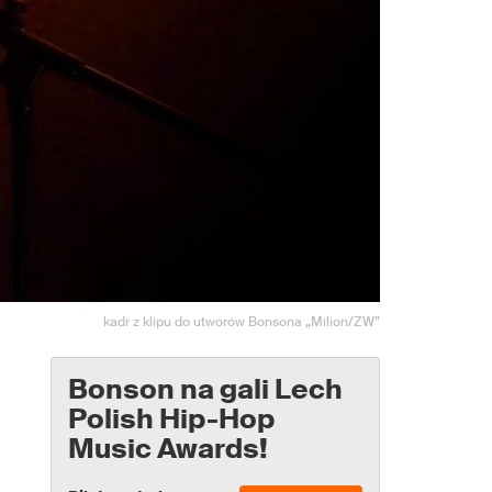
kadr z klipu do utworów Bonsona „Milion/ZW”
Bonson na gali Lech
Polish Hip-Hop
Music Awards!