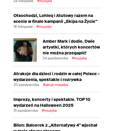
24 listopada
#muzyka
Otsochodzi, Lohleq i Atutowy razem na
scenie w finale kampanii „Ekipa na Życie”
18 listopada
#muzyka
Amber Mark i dodie. Dwie
artystki, których koncertów
nie można przegapić!
24 października
#muzyka
Atrakcje dla dzieci i rodzin w całej Polsce –
wydarzenia, spektakle i rozrywka
20 października
#akcje miejskie
Imprezy, koncerty i spektakle. TOP 10
wydarzeń na Halloween 2025
15 października
#muzyka
Bilon: Balcerek z „Alternatywy 4” wjechał
w moje struny głosowe