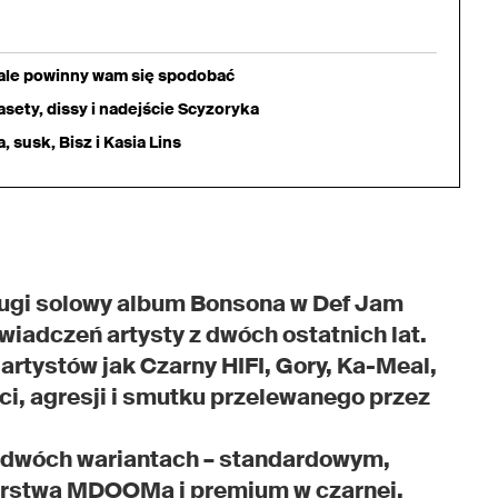
iale powinny wam się spodobać
sety, dissy i nadejście Scyzoryka
 susk, Bisz i Kasia Lins
drugi solowy album Bonsona w Def Jam
iadczeń artysty z dwóch ostatnich lat.
rtystów jak Czarny HIFI, Gory, Ka-Meal,
i, agresji i smutku przelewanego przez
w dwóch wariantach – standardowym,
torstwa MDOOMa i premium w czarnej,