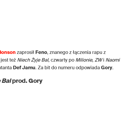
Bonson
zaprosił
Feno
, znanego z łączenia rapu z
 jest też
Niech Żyje Bal
, czwarty po
Milionie
,
ZW
i
Naomi
ntanta
Def Jamu
. Za bit do numeru odpowiada
Gory
.
 Bal
prod. Gory