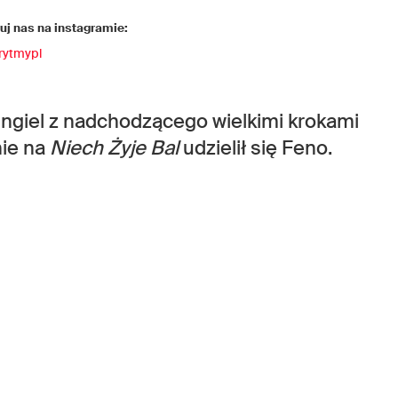
j nas na instagramie:
rytmypl
ingiel z nadchodzącego wielkimi krokami
nie na
Niech Żyje Bal
udzielił się Feno.