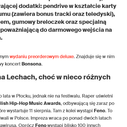
jącej dodatki: pendrive w kształcie karty
mu (zawiera bonus tracki oraz teledyski),
kiem, gumowy breloczek oraz specjalną
 upoważniającą do darmowego wejścia na
.
lnym
wydaniu preorderowym deluxe
. Znajduje się w nim
wy koncert
Bonsona
.
na Lechach, choć w nieco różnych
ata w Płocku, jednak nie na festiwalu. Raper uświetni
lish Hip-Hop Music Awards
, odbywającą się zaraz po
tóre wystartuje 11 sierpnia. Tam z kolei wystąpi
Feno
. To
iwali w Polsce. Impreza wraca po ponad dwóch latach
awirusa. Oprócz
Feno
wystąpi blisko 100 innych