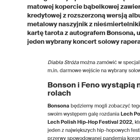
matowej kopercie bąbelkowej zawiera
kredytowej z rozszerzoną wersją albu
metalowy naszyjnik z nieśmiertelni
kartę tarota z autografem Bonsona,
jeden wybrany koncert solowy rapera
Diabła Stróża
można zamówić w specja
m.in. darmowe wejście na wybrany solo
Bonson i Feno wystąpią 
rolach
Bonsona
będziemy mogli zobaczyć tego l
swoim występem galę rozdania
Lech Po
Lech Polish Hip-Hop Festival 2022
, k
jeden z największych hip-hopowych fest
przerwy spowodowanej pandemią koron