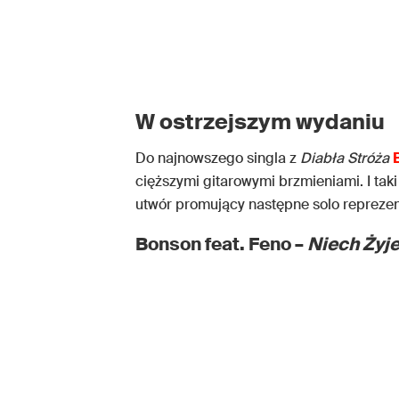
W ostrzejszym wydaniu
Do najnowszego singla z
Diabła Stróża
cięższymi gitarowymi brzmieniami. I taki
utwór promujący następne solo repreze
Bonson feat. Feno –
Niech Żyje