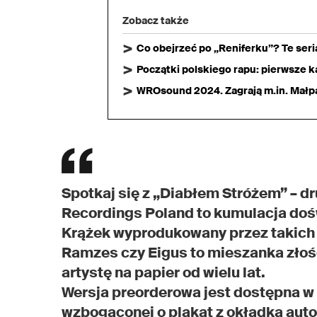
Zobacz także
Co obejrzeć po „Reniferku”? Te ser
Początki polskiego rapu: pierwsze ka
WROsound 2024. Zagrają m.in. Małpa,
Spotkaj się z „Diabłem Stróżem” – 
Recordings Poland to kumulacja dośw
Krążek wyprodukowany przez takich a
Ramzes czy Eigus to mieszanka złośc
artystę na papier od wielu lat.
Wersja preorderowa jest dostępna 
wzbogaconej o plakat z okładką au