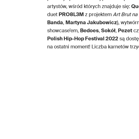
artystów, wśród których znajduje się:
Qu
duet
PRO8L3M
z projektem
Art Brut na
Banda
,
Martyna Jakubowicz
), wytwór
showcase’em,
Bedoes
,
Sokół
,
Pezet
cz
Polish Hip-Hop Festival 2022
są dostę
na ostatni moment! Liczba karnetów trzy