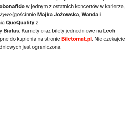
ebonafide
w jednym z ostatnich koncertów w karierze,
 żywo
(gościnnie
Majka Jeżowska
,
Wanda i
nia
QueQuality
z
y
Białas
. Karnety oraz bilety jednodniowe na
Lech
pne do kupienia na stronie
Biletomat.pl
. Nie czekajcie
dniowych jest ograniczona.