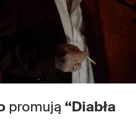
o
promują
“Diabła