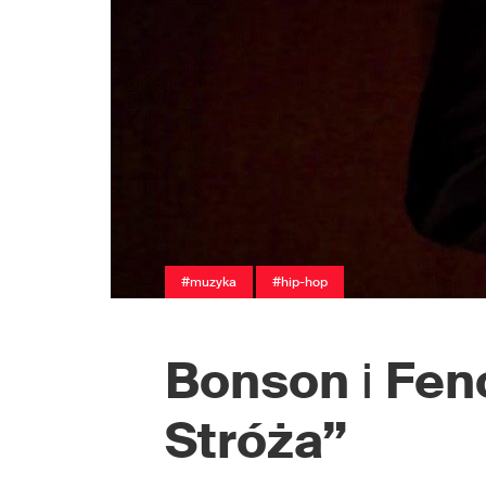
#muzyka
#hip-hop
Bonson
i
Fen
Stróża”