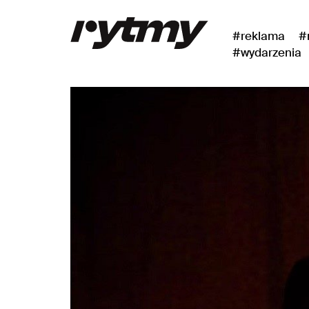
#reklama
#
#wydarzenia