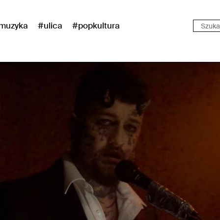
muzyka
#ulica
#popkultura