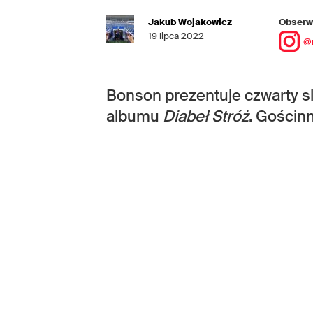
Jakub Wojakowicz
Obserwu
19 lipca 2022
@
Bonson prezentuje czwarty s
albumu
Diabeł Stróż
. Gościn