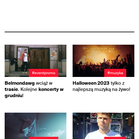
#eventpromo
#muzyka
Belmondawg
wciąż w
Halloween 2023
tylko z
trasie
. Kolejne
koncerty
w
najlepszą muzyką na żywo!
grudniu
!