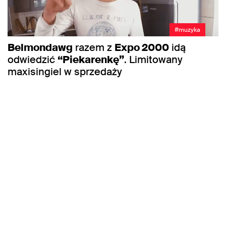
#muzyka
Belmondawg
razem z
Expo 2000
idą
odwiedzić
“Piekarenkę”
. Limitowany
maxisingiel w sprzedaży