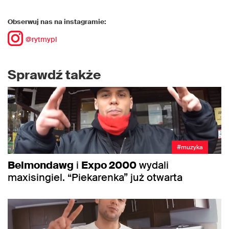
Obserwuj nas na instagramie:
@rytmypl
Sprawdź także
#muzyka
Belmondawg
i
Expo 2000
wydali
maxisingiel. “Piekarenka” już otwarta