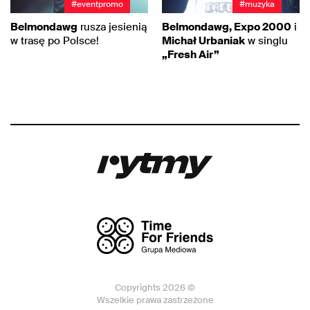
#eventpromo
#muzyka
Belmondawg
rusza jesienią
Belmondawg, Expo 2000
i
w trasę po Polsce!
Michał Urbaniak
w singlu
„Fresh Air”
Copyrights 2026 ©
Wszelkie prawa zastrzeżone