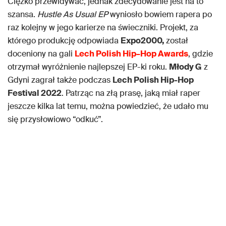
Ciężko przewidywać, jednak zdecydowanie jest na to
szansa.
Hustle As Usual EP
wyniosło bowiem rapera po
raz kolejny w jego karierze na świeczniki. Projekt, za
którego produkcję odpowiada
Expo2000,
został
doceniony na gali
Lech Polish Hip
–
Hop Awards
, gdzie
otrzymał wyróżnienie najlepszej EP-ki roku.
Młody G
z
Gdyni zagrał także podczas
Lech Polish Hip-Hop
Festival 2022
. Patrząc na złą prasę, jaką miał raper
jeszcze kilka lat temu, można powiedzieć, że udało mu
się przysłowiowo “odkuć”.