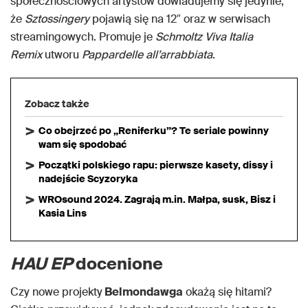
społecznościowych artystów dowiadujemy się jedynie,
że
Sztossingery
pojawią się na 12″ oraz w serwisach
streamingowych. Promuje je
Schmoltz Viva Italia
Remix
utworu
Pappardelle all’arrabbiata
.
Zobacz także
Co obejrzeć po „Reniferku”? Te seriale powinny
wam się spodobać
Początki polskiego rapu: pierwsze kasety, dissy i
nadejście Scyzoryka
WROsound 2024. Zagrają m.in. Małpa, susk, Bisz i
Kasia Lins
HAU EP
docenione
Czy nowe projekty
Belmondawga
okażą się hitami?