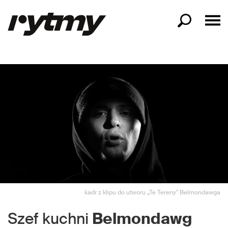
kadr z klipu do utworu „Te Tereny" Belmondawga
Szef kuchni
Belmondawg