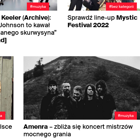
#muzyka
#bez kategorii
 Keeler
(
Archive
):
Sprawdź line-up
Mystic
 Johnson to kawał
Festival 2022
anego skurwysyna”
d]
a
#muzyka
olsce
Amenra
– zbliża się koncert mistrzów
mocnego grania