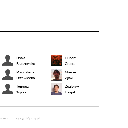
Dosia
Hubert
Brzozowska
Grupa
Magdalena
Marcin
Drzewiecka
Żyski
Tomasz
Zdzisław
Wydra
Furgał
ności
Logotyp Rytmy.pl