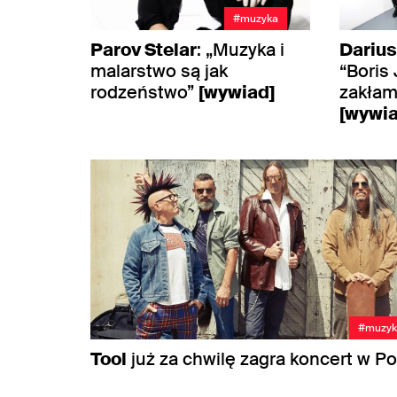
#muzyka
Parov Stelar
: „Muzyka i
Darius
malarstwo są jak
“Boris
rodzeństwo”
[wywiad]
zakłam
[wywia
#muzyk
Tool
już za chwilę zagra koncert w P