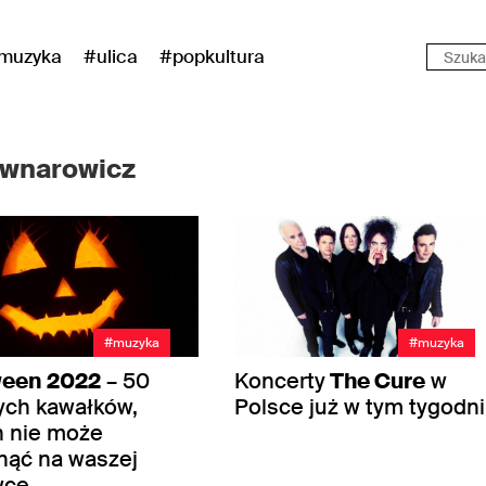
muzyka
#ulica
#popkultura
ownarowicz
#muzyka
#muzyka
ween
2022
– 50
Koncerty
The Cure
w
ych kawałków,
Polsce już w tym tygodni
h nie może
nąć na waszej
wce