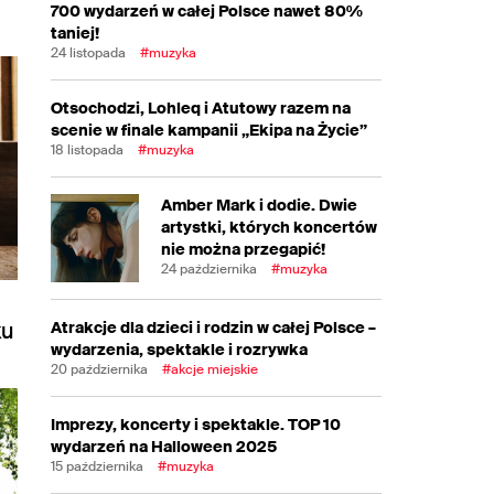
700 wydarzeń w całej Polsce nawet 80%
taniej!
24 listopada
#muzyka
Otsochodzi, Lohleq i Atutowy razem na
scenie w finale kampanii „Ekipa na Życie”
18 listopada
#muzyka
Amber Mark i dodie. Dwie
artystki, których koncertów
nie można przegapić!
24 października
#muzyka
ku
Atrakcje dla dzieci i rodzin w całej Polsce –
wydarzenia, spektakle i rozrywka
20 października
#akcje miejskie
Imprezy, koncerty i spektakle. TOP 10
wydarzeń na Halloween 2025
15 października
#muzyka