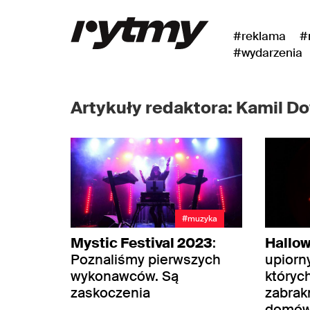
#reklama
#
#wydarzenia
Artykuły redaktora: Kamil D
#muzyka
Mystic Festival 2023
:
Hallo
Poznaliśmy pierwszych
upiorn
wykonawców. Są
któryc
zaskoczenia
zabrak
domó