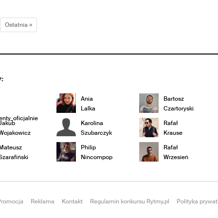
Ostatnia »
:
Ania
Bartosz
Lalka
Czartoryski
nty_oficjalnie
Jakub
Karolina
Rafał
Wojakowicz
Szubarczyk
Krause
Mateusz
Philip
Rafał
Szarafiński
Nincompop
Wrzesień
Promocja
Reklama
Kontakt
Regulamin konkursu Rytmy.pl
Polityka prywat