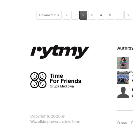
Strona 2 z 6
«
1
2
3
4
5
...
»
Autorzy
@sentyme
Copyrights 2026 ©
Wszelkie prawa zastrzeżone
O nas