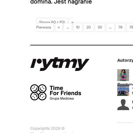
domina. Jest nagranie
Strona 80 z 153
«
Pierwsza
«
...
10
20
30
...
78
7
Autorzy
@sentyme
Copyrights 2026 ©