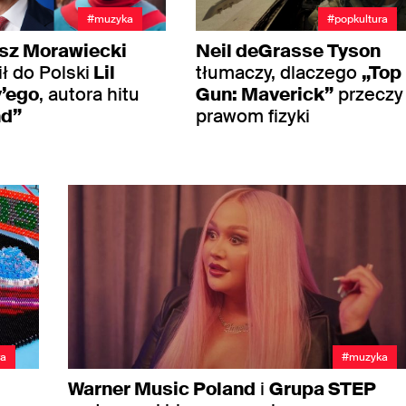
#muzyka
#popkultura
sz Morawiecki
Neil deGrasse Tyson
ł do Polski
Lil
tłumaczy, dlaczego
„Top
’ego
, autora hitu
Gun: Maverick”
przeczy
nd”
prawom fizyki
ra
#muzyka
Warner Music Poland
i
Grupa STEP