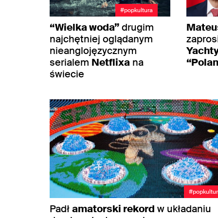
#popkultura
“Wielka woda”
drugim
Mateu
najchętniej oglądanym
zaprosi
nieanglojęzycznym
Yachty
serialem
Netflixa
na
“Pola
świecie
#popkultu
Padł
amatorski rekord
w układaniu