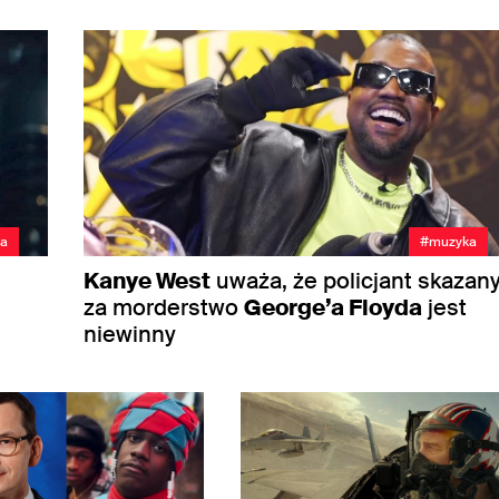
a
#muzyka
Kanye West
uważa, że policjant skazan
za morderstwo
George’a Floyda
jest
niewinny