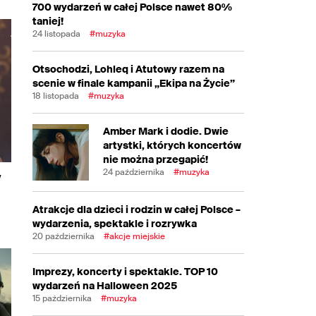
700 wydarzeń w całej Polsce nawet 80%
taniej!
24 listopada
#muzyka
Otsochodzi, Lohleq i Atutowy razem na
scenie w finale kampanii „Ekipa na Życie”
18 listopada
#muzyka
Amber Mark i dodie. Dwie
artystki, których koncertów
nie można przegapić!
24 października
#muzyka
y
Atrakcje dla dzieci i rodzin w całej Polsce –
wydarzenia, spektakle i rozrywka
20 października
#akcje miejskie
Imprezy, koncerty i spektakle. TOP 10
wydarzeń na Halloween 2025
15 października
#muzyka