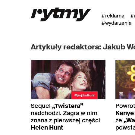
#reklama
#
#wydarzenia
Artykuły redaktora: Jakub W
#popkultura
Sequel
„Twistera”
Powrót
nadchodzi. Zagra w nim
Kanye
znana z pierwszej części
że
„Wa
Helen Hunt
powsta