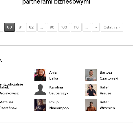
partnerami biznesowymi
9
80
81
82
...
90
100
110
...
»
Ostatnia »
:
Ania
Bartosz
Lalka
Czartoryski
nty_oficjalnie
Jakub
Karolina
Rafał
Wojakowicz
Szubarczyk
Krause
Mateusz
Philip
Rafał
Szarafiński
Nincompop
Wrzesień