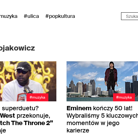
muzyka
#ulica
#popkultura
ojakowicz
#muzyka
#muzyka
 superduetu?
Eminem
kończy 50 lat!
 West
przekonuje,
Wybraliśmy 5 kluczowyc
tch The Throne 2”
momentów w jego
je
karierze