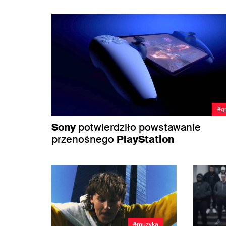
#g
Sony
potwierdziło powstawanie
przenośnego
PlayStation
#muzyka