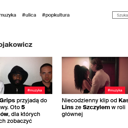
muzyka
#ulica
#popkultura
ojakowicz
#muzyka
#muzyka
Grips
przyjadą do
Niecodzienny klip od
Kas
wy. Oto
5
Lins
ze
Szczylem
w roli
dów
, dla których
głównej
ich zobaczyć