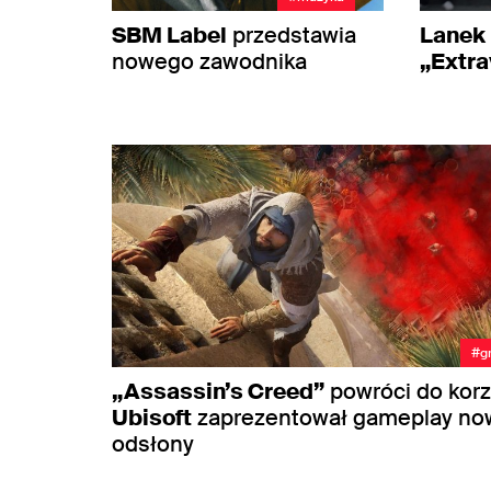
SBM Label
przedstawia
Lanek
nowego zawodnika
„Extr
#g
„Assassin’s Creed”
powróci do korz
Ubisoft
zaprezentował gameplay no
odsłony