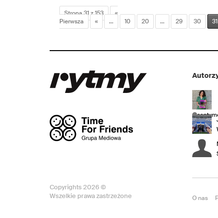
Strona 31 z 153
«
Pierwsza
«
...
10
20
...
29
30
31
Autorzy
@sentyme
Copyrights 2026 ©
Wszelkie prawa zastrzeżone
O nas