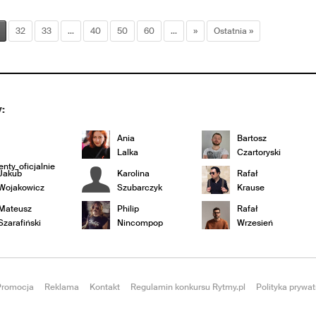
32
33
...
40
50
60
...
»
Ostatnia »
:
Ania
Bartosz
Lalka
Czartoryski
nty_oficjalnie
Jakub
Karolina
Rafał
Wojakowicz
Szubarczyk
Krause
Mateusz
Philip
Rafał
Szarafiński
Nincompop
Wrzesień
Promocja
Reklama
Kontakt
Regulamin konkursu Rytmy.pl
Polityka prywat