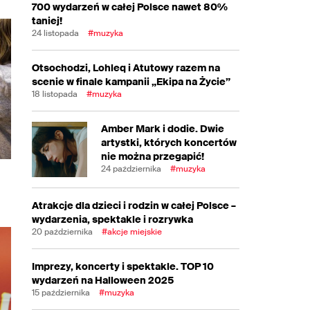
700 wydarzeń w całej Polsce nawet 80%
taniej!
24 listopada
#muzyka
Otsochodzi, Lohleq i Atutowy razem na
scenie w finale kampanii „Ekipa na Życie”
18 listopada
#muzyka
Amber Mark i dodie. Dwie
artystki, których koncertów
nie można przegapić!
24 października
#muzyka
Atrakcje dla dzieci i rodzin w całej Polsce –
wydarzenia, spektakle i rozrywka
20 października
#akcje miejskie
Imprezy, koncerty i spektakle. TOP 10
wydarzeń na Halloween 2025
15 października
#muzyka