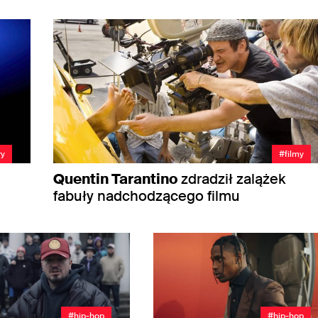
ry
#filmy
Quentin Tarantino
zdradził zalążek
fabuły nadchodzącego filmu
#hip-hop
#hip-hop