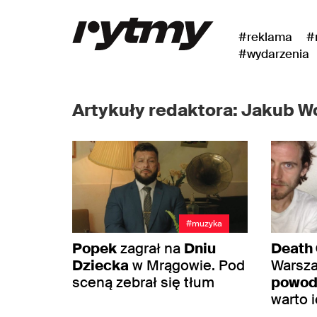
#reklama
#
#wydarzenia
Artykuły redaktora: Jakub W
#muzyka
Popek
zagrał na
Dniu
Death 
Dziecka
w Mrągowie. Pod
Warsza
sceną zebrał się tłum
powo
warto 