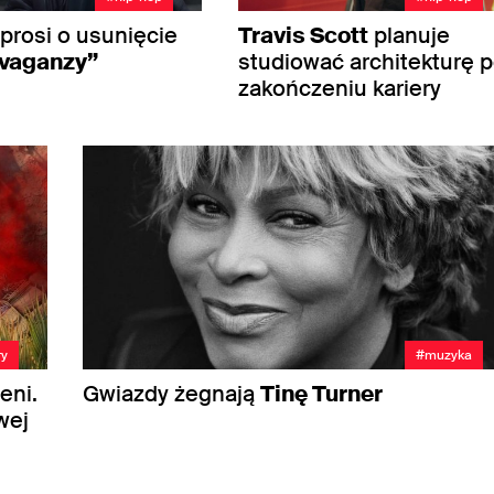
prosi o usunięcie
Travis Scott
planuje
avaganzy”
studiować architekturę 
zakończeniu kariery
ry
#muzyka
eni.
Gwiazdy żegnają
Tinę Turner
wej