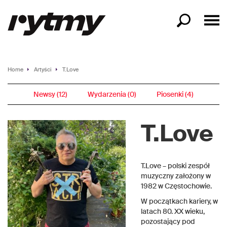
Home
Artyści
T.Love
Newsy (12)
Wydarzenia (0)
Piosenki (4)
T.Love
T.Love – polski zespół
muzyczny założony w
1982 w Częstochowie.
W początkach kariery, w
latach 80. XX wieku,
pozostający pod