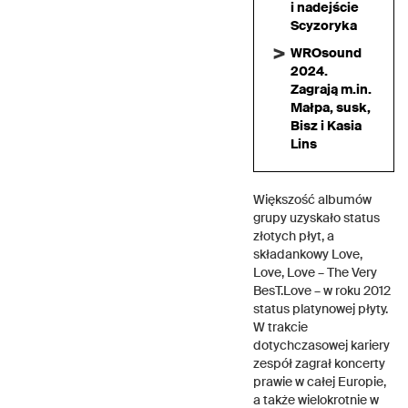
i nadejście
Scyzoryka
WROsound
2024.
Zagrają m.in.
Małpa, susk,
Bisz i Kasia
Lins
Większość albumów
grupy uzyskało status
złotych płyt, a
składankowy Love,
Love, Love – The Very
BesT.Love – w roku 2012
status platynowej płyty.
W trakcie
dotychczasowej kariery
zespół zagrał koncerty
prawie w całej Europie,
a także wielokrotnie w