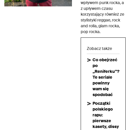
wpływem punk rocka, a
z upływem czasu
korzystający również ze
stylistyki reggae, rock
and rolla, glam rocka,
pop rocka.
Zobacz także
Co obejrzeć
po
„Reniferku”?
Te seriale
powinny
wam się
spodobać
Początki
polskiego
rapu:
pierwsze
kasety, dissy