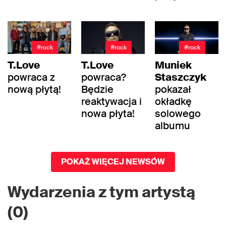
#rock
#rock
#rock
T.Love
T.Love
Muniek
powraca z
powraca?
Staszczyk
nową płytą!
Będzie
pokazał
reaktywacja i
okładkę
nowa płyta!
solowego
albumu
POKAŻ WIĘCEJ NEWSÓW
Wydarzenia z tym artystą
(0)