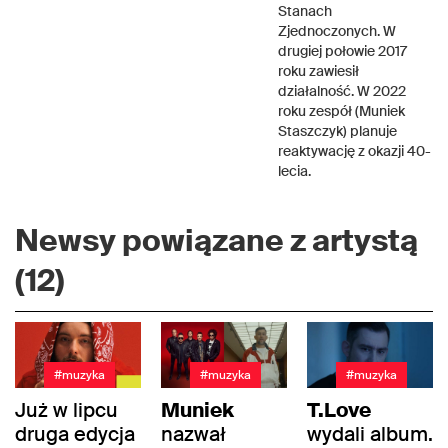
Stanach
Zjednoczonych. W
drugiej połowie 2017
roku zawiesił
działalność. W 2022
roku zespół (Muniek
Staszczyk) planuje
reaktywację z okazji 40-
lecia.
Newsy powiązane z artystą
(12)
#muzyka
#muzyka
#muzyka
Już w lipcu
Muniek
T.Love
druga edycja
nazwał
wydali album.