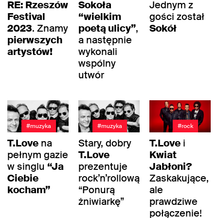
RE: Rzeszów
Sokoła
Jednym z
Festival
“wielkim
gości został
2023
. Znamy
poetą ulicy”
,
Sokół
pierwszych
a następnie
artystów!
wykonali
wspólny
utwór
#muzyka
#muzyka
#rock
T.Love
na
Stary, dobry
T.Love
i
pełnym gazie
T.Love
Kwiat
w singlu
“Ja
prezentuje
Jabłoni?
Ciebie
rock’n’rollową
Zaskakujące,
kocham”
“Ponurą
ale
żniwiarkę”
prawdziwe
połączenie!