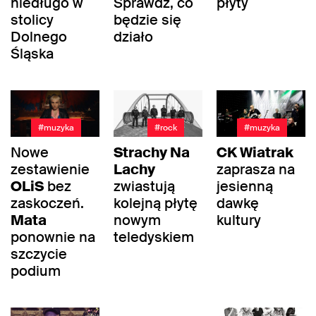
niedługo w
Sprawdź, co
płyty
stolicy
będzie się
Dolnego
działo
Śląska
#muzyka
#rock
#muzyka
Nowe
Strachy Na
CK Wiatrak
zestawienie
Lachy
zaprasza na
OLiS
bez
zwiastują
jesienną
zaskoczeń.
kolejną płytę
dawkę
Mata
nowym
kultury
ponownie na
teledyskiem
szczycie
podium
#rock