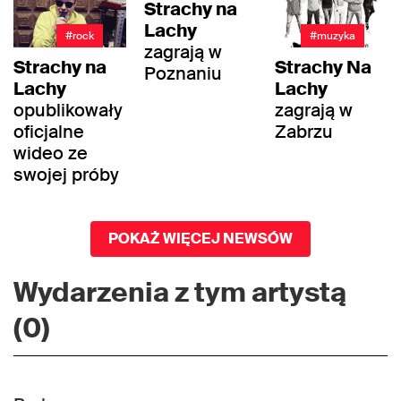
Strachy na
Lachy
#rock
#muzyka
zagrają w
Strachy na
Strachy Na
Poznaniu
Lachy
Lachy
opublikowały
zagrają w
oficjalne
Zabrzu
wideo ze
swojej próby
POKAŻ WIĘCEJ NEWSÓW
Wydarzenia z tym artystą
(0)