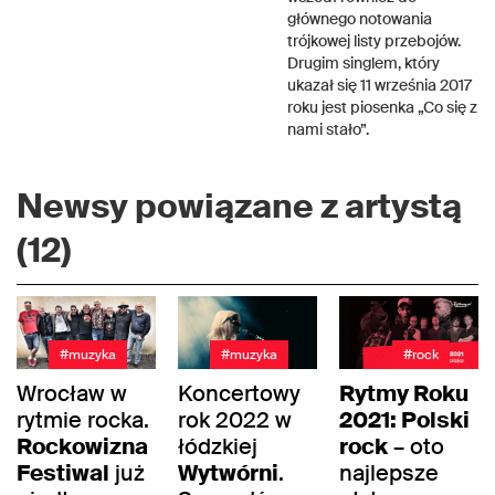
głównego notowania
trójkowej listy przebojów.
Drugim singlem, który
ukazał się 11 września 2017
roku jest piosenka „Co się z
nami stało”.
Newsy powiązane z artystą
(12)
#muzyka
#muzyka
#rock
Wrocław w
Koncertowy
Rytmy Roku
rytmie rocka.
rok 2022 w
2021: Polski
Rockowizna
łódzkiej
rock
– oto
Festiwal
już
Wytwórni
.
najlepsze