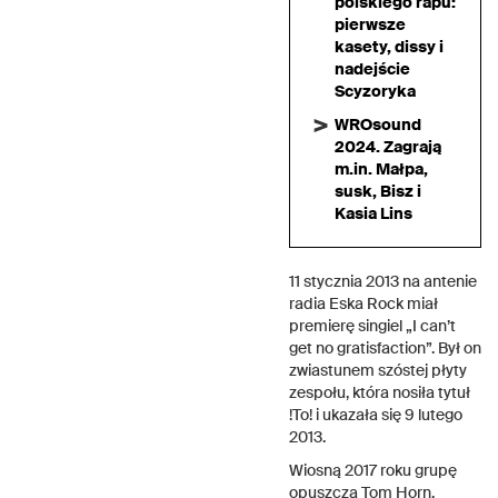
polskiego rapu:
pierwsze
kasety, dissy i
nadejście
Scyzoryka
WROsound
2024. Zagrają
m.in. Małpa,
susk, Bisz i
Kasia Lins
11 stycznia 2013 na antenie
radia Eska Rock miał
premierę singiel „I can’t
get no gratisfaction”. Był on
zwiastunem szóstej płyty
zespołu, która nosiła tytuł
!To! i ukazała się 9 lutego
2013.
Wiosną 2017 roku grupę
opuszcza Tom Horn,