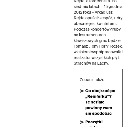
Rejda, akordeonista. Po
siedmiu latach – 15 grudnia
2012 roku – Arkadiusz
Rejda opuścił zespół, który
obecnie jest kwintetem.
Podczas koncertów grupy
na instrumentach
klawiszowych grać będzie
Tomasz „Tom Horn” Rożek,
wieloletni współpracownik i
realizator wszystkich płyt
Strachów na Lachy.
Zobacz także
Co obejrzeć po
„Reniferku”?
Te seriale
powinny wam
się spodobać
Początki