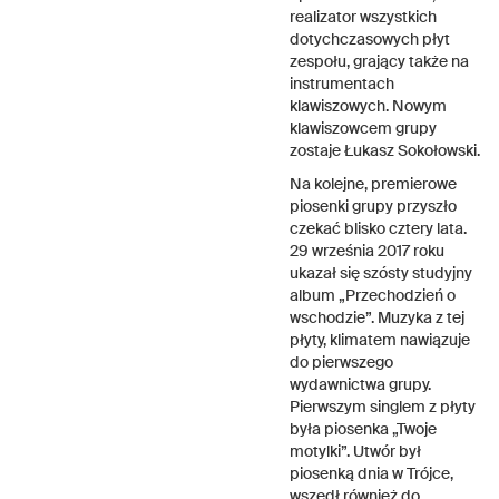
realizator wszystkich
dotychczasowych płyt
zespołu, grający także na
instrumentach
klawiszowych. Nowym
klawiszowcem grupy
zostaje Łukasz Sokołowski.
Na kolejne, premierowe
piosenki grupy przyszło
czekać blisko cztery lata.
29 września 2017 roku
ukazał się szósty studyjny
album „Przechodzień o
wschodzie”. Muzyka z tej
płyty, klimatem nawiązuje
do pierwszego
wydawnictwa grupy.
Pierwszym singlem z płyty
była piosenka „Twoje
motylki”. Utwór był
piosenką dnia w Trójce,
wszedł również do