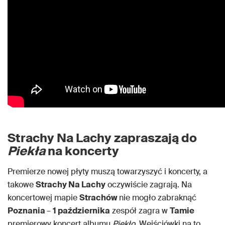
Strachy Na Lachy zapraszają do
Piekła
na koncerty
Premierze nowej płyty muszą towarzyszyć i koncerty, a
takowe
Strachy Na Lachy
oczywiście zagrają. Na
koncertowej mapie
Strachów
nie mogło zabraknąć
Poznania
–
1 października
zespół zagra w
Tamie
premierowy koncert albumu
Piekło
. Wejściówki na to