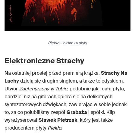
Piekło
– okładka płyty
Elektroniczne Strachy
Na ostatniej prostej przed premierą krążka,
Strachy Na
Lachy
dzielą się drugim singlem, a także teledyskiem.
Utwór
Zachmurzony w Tobie,
podobnie jak i cała płyta,
bardziej niż na gitarach opiera się na delikatnych
syntezatorowych dźwiękach, zawierając w sobie jednak
to, za co polubiliśmy zespół
Grabaża
i spółki. Klip
wyreżyserował
Sławek Pietrzak
, który jest także
producentem płyty
Piekło
.