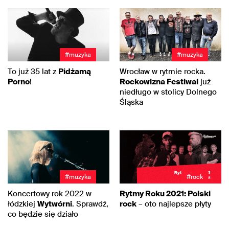
#muzyka
#muzyka
To już 35 lat z
Pidżamą
Wrocław w rytmie rocka.
Porno
!
Rockowizna Festiwal
już
niedługo w stolicy Dolnego
Śląska
#muzyka
#rock
Koncertowy rok 2022 w
Rytmy Roku 2021: Polski
łódzkiej
Wytwórni
. Sprawdź,
rock
– oto najlepsze płyty
co będzie się działo