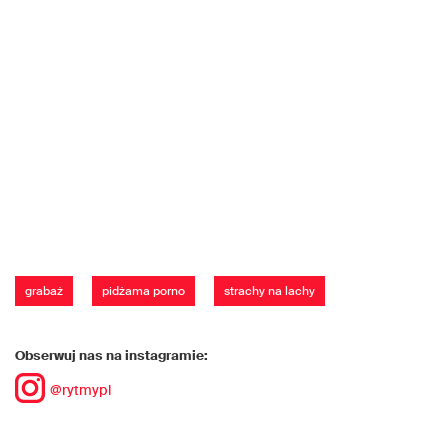
grabaż
pidżama porno
strachy na lachy
Obserwuj nas na instagramie:
@rytmypl