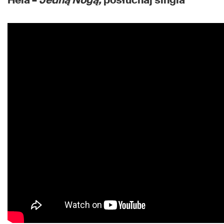
Hela –
Jedną Nogą,
posłuchaj singla