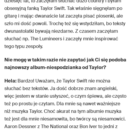
dziesięć lat, to zaczęłam słuchać dużo country i byłam
obsesyjną fanką Taylor Swift. Tak właśnie sięgnęłam po
gitarę i mając dwanaście lat zaczęła pisać piosenki, ale
szło mi dość powoli. Trochę też się wstydziłam, bo teksty
dwunastolatki bywają niezdarne. Z czasem zaczęłam
słuchać np. The Lumineers i zaczęły mnie inspirować
tego typu zespoły.
Nie mogę w takim razie nie zapytać jak Ci się podoba
najnowszy album-niespodzianka od Taylor?
Hela:
Bardzo! Uważam, że Taylor Swift nie można
słuchać bez tekstów. Ja dość dobrze znam angielski,
więc jestem w stanie usłyszeć, o czym śpiewa, ale często
też po prostu je czytam. Dla mnie są nawet ważniejsze
niż muzyka Taylor. Choć akurat na tym albumie muzyka
też jest dla mnie niesamowita, bo twórcy są niesamowici.
Aaron Dessner z The National oraz Bon Iver to jedni z