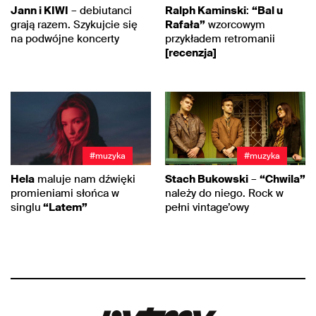
Jann i KIWI
– debiutanci
Ralph Kaminski
:
“Bal u
grają razem. Szykujcie się
Rafała”
wzorcowym
na podwójne koncerty
przykładem retromanii
[recenzja]
#muzyka
#muzyka
Hela
maluje nam dźwięki
Stach Bukowski
–
“Chwila”
promieniami słońca w
należy do niego. Rock w
singlu
“Latem”
pełni vintage’owy