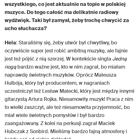
wszystkiego, co jest aktualnie na topie w polskiej
muzyce. Do tego całość ma delikatnie radiowy
wydźwięk. Taki był zamysł, żeby trochę chwycić za
ucho słuchacza?
Hela
: Staraliśmy się, żeby utwór był chwytliwy, bo
oczywiście super jest robić ambitną muzykę, ale fajnie
jest też pójść z nią szerzej. W kontekście singla
Jedną
nogą
bardzo ważne jest, kto w nim zagrał, bo miałam
naprawdę świetnych muzyków. Oprócz Mateusza
Hulbója, który był producentem, w nagraniach
uczestniczył też Lesław Matecki, który jest między innymi
gitarzystą Artura Rojka. Niesamowity muzyk! Praca z nim
to wielki zaszczyt, ale też niesamowita przyjemność, bo
miał wiele świetnych pomysłów i był bardzo
zaangażowany. Z kolei na perkusji zagrał Maciek
Hubczak z Sonbird. Mieliśmy bardzo fajną atmosferę i