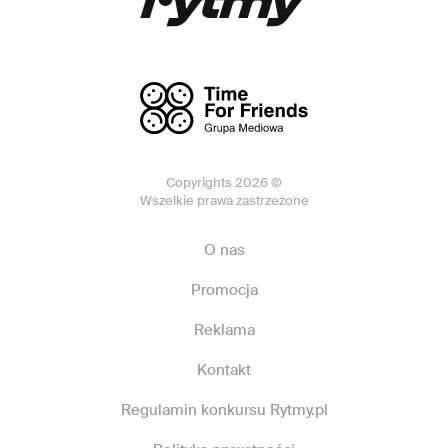
Copyrights 2026 ©
Wszelkie prawa zastrzeżone
O nas
Promocja
Reklama
Kontakt
Regulamin konkursu Rytmy.pl