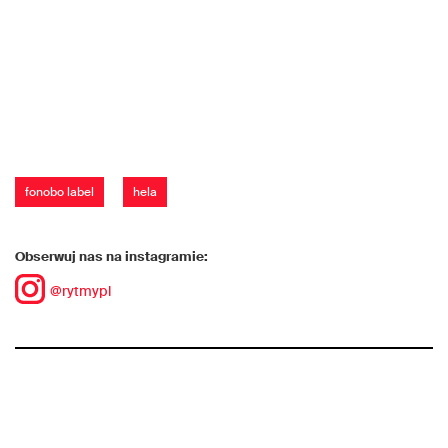
fonobo label
hela
Obserwuj nas na instagramie:
@rytmypl