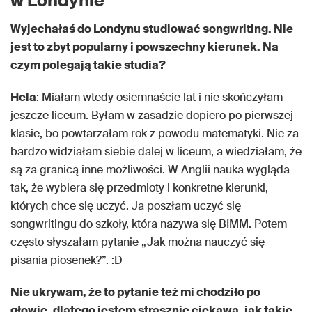
w Londynie
Wyjechałaś do Londynu studiować songwriting. Nie
jest to zbyt popularny i powszechny kierunek. Na
czym polegają takie studia?
Hela
: Miałam wtedy osiemnaście lat i nie skończyłam
jeszcze liceum. Byłam w zasadzie dopiero po pierwszej
klasie, bo powtarzałam rok z powodu matematyki. Nie za
bardzo widziałam siebie dalej w liceum, a wiedziałam, że
są za granicą inne możliwości. W Anglii nauka wygląda
tak, że wybiera się przedmioty i konkretne kierunki,
których chce się uczyć. Ja poszłam uczyć się
songwritingu do szkoły, która nazywa się BIMM. Potem
często słyszałam pytanie „Jak można nauczyć się
pisania piosenek?”. :D
Nie ukrywam, że to pytanie też mi chodziło po
głowie, dlatego jestem strasznie ciekawa, jak takie