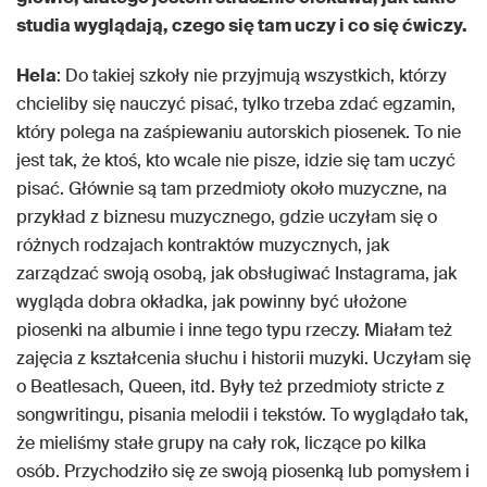
studia wyglądają, czego się tam uczy i co się ćwiczy.
Hela
: Do takiej szkoły nie przyjmują wszystkich, którzy
chcieliby się nauczyć pisać, tylko trzeba zdać egzamin,
który polega na zaśpiewaniu autorskich piosenek. To nie
jest tak, że ktoś, kto wcale nie pisze, idzie się tam uczyć
pisać. Głównie są tam przedmioty około muzyczne, na
przykład z biznesu muzycznego, gdzie uczyłam się o
różnych rodzajach kontraktów muzycznych, jak
zarządzać swoją osobą, jak obsługiwać Instagrama, jak
wygląda dobra okładka, jak powinny być ułożone
piosenki na albumie i inne tego typu rzeczy. Miałam też
zajęcia z kształcenia słuchu i historii muzyki. Uczyłam się
o Beatlesach, Queen, itd. Były też przedmioty stricte z
songwritingu, pisania melodii i tekstów. To wyglądało tak,
że mieliśmy stałe grupy na cały rok, liczące po kilka
osób. Przychodziło się ze swoją piosenką lub pomysłem i