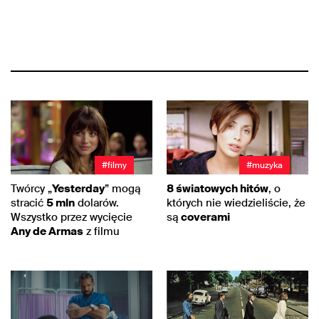
#filmy
#muzyka
Twórcy „
Yesterday
” mogą
8 światowych hitów
, o
stracić
5 mln
dolarów.
których nie wiedzieliście, że
Wszystko przez wycięcie
są
coverami
Any de Armas
z filmu