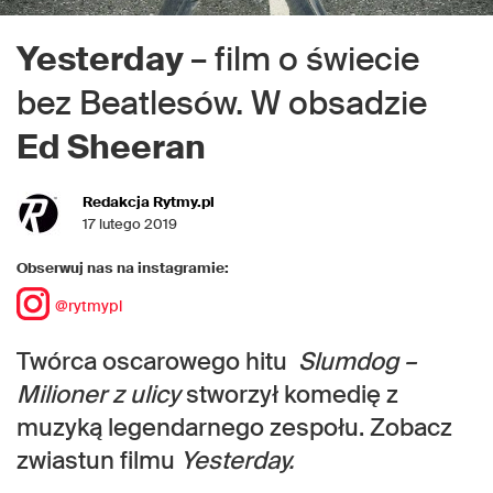
Yesterday
– film o świecie
bez Beatlesów. W obsadzie
Ed Sheeran
Redakcja Rytmy.pl
17 lutego 2019
Obserwuj nas na instagramie:
@rytmypl
Twórca oscarowego hitu
Slumdog –
Milioner z ulicy
stworzył komedię z
muzyką legendarnego zespołu. Zobacz
zwiastun filmu
Yesterday.