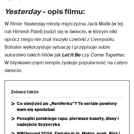
Yesterday
– opis filmu:
W filmie
Yesterday
młody mężczyzna Jack Malik (w tej
roli Himesh Patel) budzi się w świecie, w którym nikt
oprócz niego nie znał muzyki czwórki z Liverpoolu.
Bohater wykorzystuje sytuację i przypisuje sobie
autorstwo takich hitów jak
Let It Be
czy
Come Together
.
W błyskawicznym tempie zyskuje popularność na całym
świecie.
Zobacz także
Co obejrzeć po „Reniferku”? Te seriale powinny
wam się spodobać
Początki polskiego rapu: pierwsze kasety, dissy i
nadejście Scyzoryka
WROsound 2024. Zagrają m.in. Małpa, susk, Bisz i