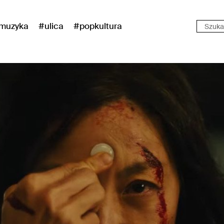
muzyka
#ulica
#popkultura