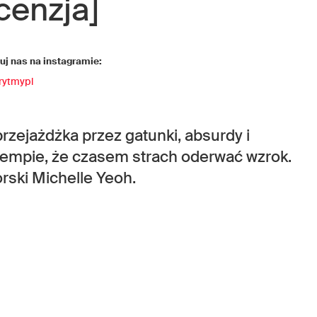
cenzja]
j nas na instagramie:
rytmypl
przejażdżka przez gatunki, absurdy i
tempie, że czasem strach oderwać wzrok.
rski Michelle Yeoh.