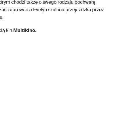
którym chodzi także o swego rodzaju pochwałę
 zaś zaprowadzi Evelyn szalona przejażdżka przez
u.
ią kin
Multikino
.