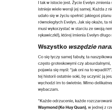
I tak w istocie jest. Życie Evelyn zmieni
istnieje wiele wersji jej samej. Każda z n
udało się w życiu spełnić jakiegoś planu
równoległych Evelyn. Jak się okaże, ta ni
musi wykorzystać w starciu ze swoją nem
rękawiczki!), której imienia Evelyn długo
Wszystko
wszędzie nara
Co się tyczy samej fabuły, ta naszpiko
często groteskowymi czy absurdalnymi,
pojawia się myśl: “jak oni na to wpadli
tej historii ostatnie soki, by uczynić ją 
wychodzi im to świetnie. Mimo delikatne
wybaczam.
“Każde odrzucenie, każde rozczarowanie 
Waymond (Ke Huy Quan)
, w jednej z r