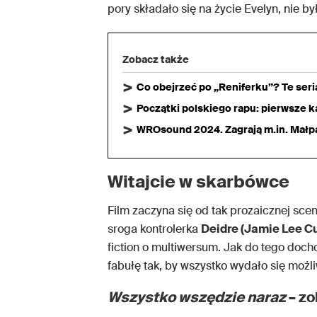
pory składało się na życie Evelyn, nie b
Zobacz także
Co obejrzeć po „Reniferku”? Te ser
Początki polskiego rapu: pierwsze ka
WROsound 2024. Zagrają m.in. Małpa,
Witajcie w skarbówce
Film zaczyna się od tak prozaicznej scener
sroga kontrolerka
Deidre (Jamie Lee Cu
fiction o multiwersum. Jak do tego doch
fabułę tak, by wszystko wydało się możl
Wszystko wszędzie naraz
– zo