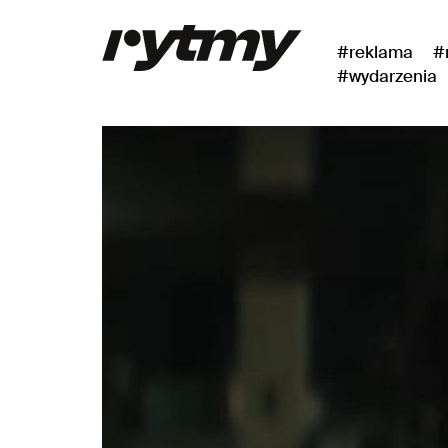
#reklama
#
#wydarzenia