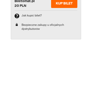
Biletomat.pl
KUP BILET
20 PLN
Jak kupić bilet?
Bezpieczne zakupy u oficjalnych
dystrybutorów