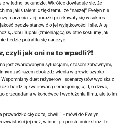
a się w jednej sekundzie. Wkrótce dowiaduje się, że
ich ma jakiś talent, dzięki temu, że “naszej” Evelyn nie
 czy marzenia. Jej porażki przekuwały się w sukces
jakość będzie stanowić o jej wyjątkowości i sile. A tę
ezis, Jobu Tupaki (zmieniającą świetne kostiumy jak
 nie będzie potrafiła się nauczyć.
z
, czyli jak oni na to wpadli?!
wana jest zwariowanymi sytuacjami, czasem zabawnymi,
 innym zaś razem obok zdziwienia w głowie szybko
?!”. Wspomniany duet reżyserów i scenarzystów wyciska z
jeszcze bardziej zwariowaną i emocjonującą. I, o dziwo,
go przegadania w końcówce i wydłużenia filmu, ale to im
prowadziło cię do tej chwili” – mówi do Evelyn
zeczywistości jej mąż, w innej po prostu anioł stróż. To