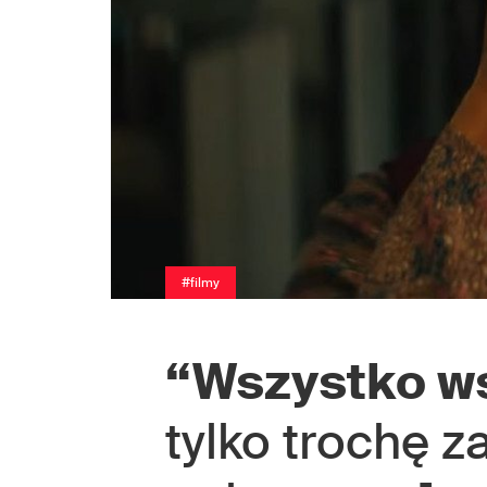
#filmy
“Wszystko w
tylko trochę z