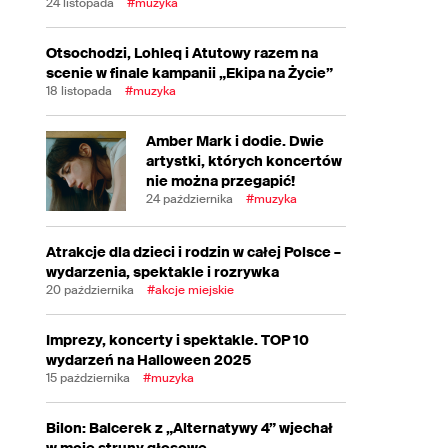
24 listopada
#muzyka
Otsochodzi, Lohleq i Atutowy razem na
scenie w finale kampanii „Ekipa na Życie”
18 listopada
#muzyka
Amber Mark i dodie. Dwie
artystki, których koncertów
nie można przegapić!
24 października
#muzyka
Atrakcje dla dzieci i rodzin w całej Polsce –
wydarzenia, spektakle i rozrywka
20 października
#akcje miejskie
Imprezy, koncerty i spektakle. TOP 10
wydarzeń na Halloween 2025
15 października
#muzyka
Bilon: Balcerek z „Alternatywy 4” wjechał
w moje struny głosowe