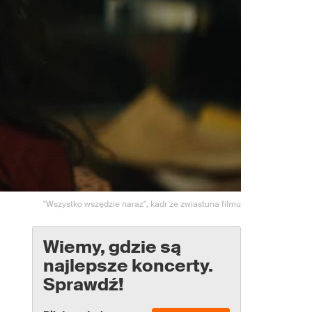
"Wszystko wszędzie naraz", kadr ze zwiastuna filmu
Wiemy, gdzie są
najlepsze koncerty.
Sprawdź!