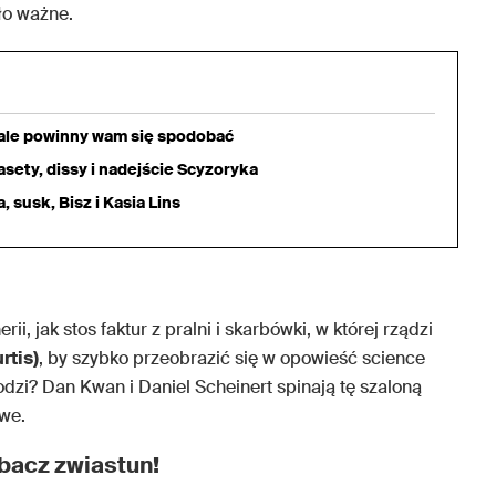
yło ważne.
iale powinny wam się spodobać
sety, dissy i nadejście Scyzoryka
 susk, Bisz i Kasia Lins
ii, jak stos faktur z pralni i skarbówki, w której rządzi
rtis)
, by szybko przeobrazić się w opowieść science
odzi? Dan Kwan i Daniel Scheinert spinają tę szaloną
iwe.
bacz zwiastun!