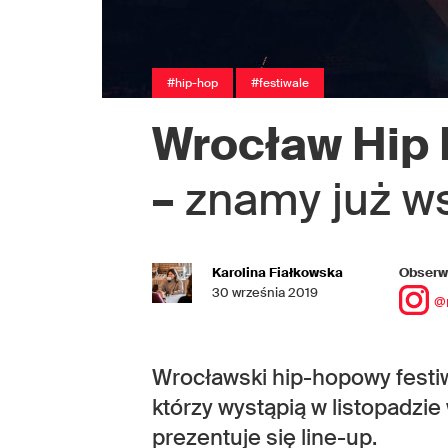
#hip-hop
#festiwale
Wrocław Hip 
–
znamy już ws
Karolina Fiałkowska
Obserwu
30 września 2019
@
Wrocławski hip-hopowy festiw
którzy wystąpią w listopadzie 
prezentuje się line-up.