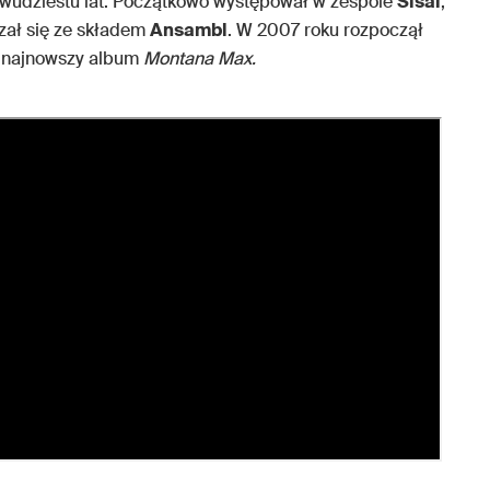
dwudziestu lat. Początkowo występował w zespole
Sisal
,
zał się ze składem
Ansambl
. W 2007 roku rozpoczął
o najnowszy album
Montana Max.