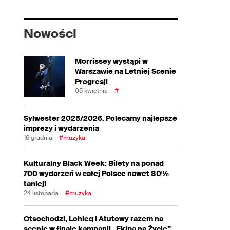
Nowości
Morrissey wystąpi w
Warszawie na Letniej Scenie
Progresji
05 kwietnia
#
Sylwester 2025/2026. Polecamy najlepsze
imprezy i wydarzenia
16 grudnia
#muzyka
Kulturalny Black Week: Bilety na ponad
700 wydarzeń w całej Polsce nawet 80%
taniej!
24 listopada
#muzyka
Otsochodzi, Lohleq i Atutowy razem na
scenie w finale kampanii „Ekipa na Życie”