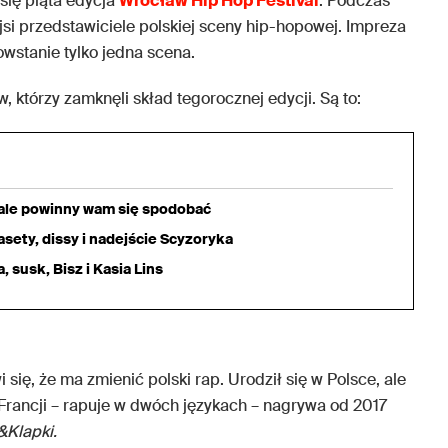
się piąta edycja
Wrocław Hip Hop Festival
. Podczas
si przedstawiciele polskiej sceny hip-hopowej. Impreza
owstanie tylko jedna scena.
, którzy zamknęli skład tegorocznej edycji. Są to:
iale powinny wam się spodobać
sety, dissy i nadejście Scyzoryka
 susk, Bisz i Kasia Lins
ię, że ma zmienić polski rap. Urodził się w Polsce, ale
Francji – rapuje w dwóch językach – nagrywa od 2017
&Klapki.