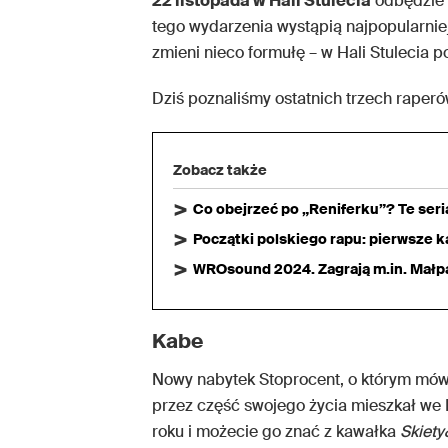
22 listopada w Hali Stulecia
odbędzie 
tego wydarzenia wystąpią najpopularniej
zmieni nieco formułę – w Hali Stulecia p
Dziś poznaliśmy ostatnich trzech raperów
Zobacz także
Co obejrzeć po „Reniferku”? Te ser
Początki polskiego rapu: pierwsze ka
WROsound 2024. Zagrają m.in. Małpa,
Kabe
Nowy nabytek Stoprocent, o którym mówi s
przez część swojego życia mieszkał we 
roku i możecie go znać z kawałka
Skiety