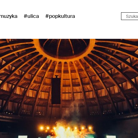
muzyka
#ulica
#popkultura