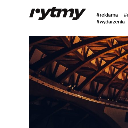
#reklama
#
#wydarzenia