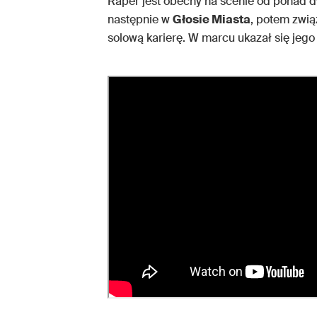
Raper jest obecny na scenie od ponad 
następnie w
Głosie Miasta
, potem zwią
solową karierę. W marcu ukazał się jeg