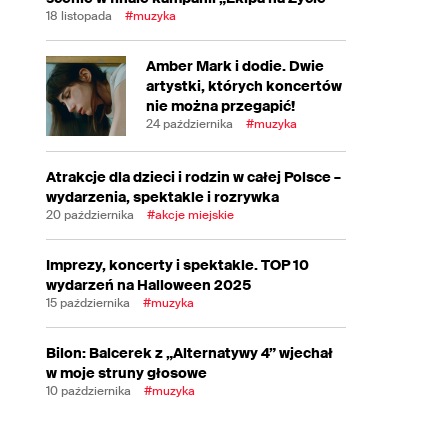
18 listopada
#muzyka
Amber Mark i dodie. Dwie
artystki, których koncertów
nie można przegapić!
24 października
#muzyka
Atrakcje dla dzieci i rodzin w całej Polsce –
wydarzenia, spektakle i rozrywka
20 października
#akcje miejskie
Imprezy, koncerty i spektakle. TOP 10
wydarzeń na Halloween 2025
15 października
#muzyka
Bilon: Balcerek z „Alternatywy 4” wjechał
w moje struny głosowe
10 października
#muzyka