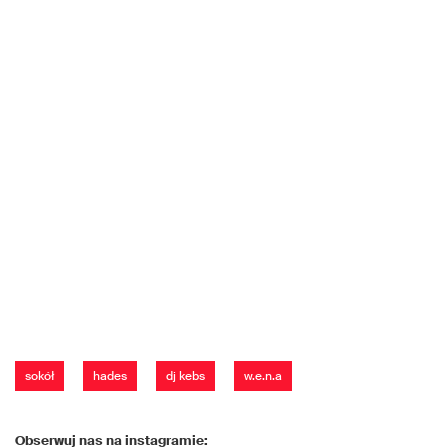
sokół
hades
dj kebs
w.e.n.a
Obserwuj nas na instagramie: