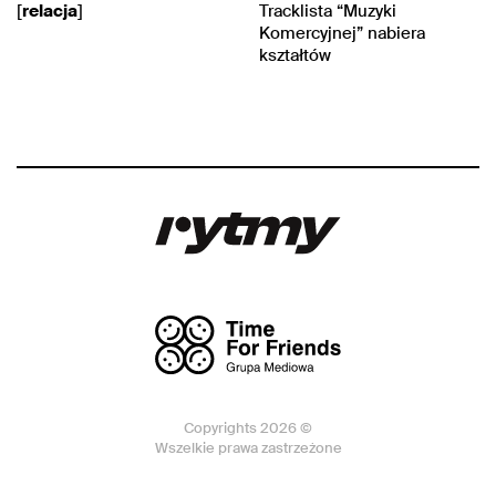
[
relacja
]
Tracklista “Muzyki
Komercyjnej” nabiera
kształtów
Copyrights 2026 ©
Wszelkie prawa zastrzeżone