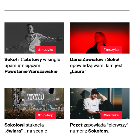
#muzyka
#muzyka
Sokół
i
@atutowy
w singlu
Daria Zawiałow
i
Sokół
upamiętniającym
opowiedzą wam, kim jest
Powstanie Warszawskie
„
Laura
”
#hip-hop
#muzyka
Sokołowi
stuknęła
Pezet
zapowiada “pierwszy”
„
ćwiara
”… na scenie
numer z
Sokołem
.