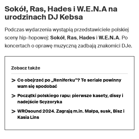
Sokół, Ras, Hades i W.E.N.A na
urodzinach DJ Kebsa
Podczas wydarzenia wystąpią przedstawiciele polskiej
sceny hip-hopowej:
Sokół
,
Ras
,
Hades
i
W.E.N.A
. Po
koncertach o oprawę muzyczną zadbają znakomici DJe.
Zobacz także
Co obejrzeć po „Reniferku”? Te seriale powinny
wam się spodobać
Początki polskiego rapu: pierwsze kasety, dissy i
nadejście Scyzoryka
WROsound 2024. Zagrają m.in. Małpa, susk, Bisz i
Kasia Lins