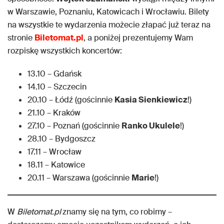
w Warszawie, Poznaniu, Katowicach i Wrocławiu. Bilety
na wszystkie te wydarzenia możecie złapać już teraz na
stronie
Biletomat.pl
, a poniżej prezentujemy Wam
rozpiskę wszystkich koncertów:
13.10 – Gdańsk
14.10 – Szczecin
20.10 – Łódź (gościnnie
Kasia Sienkiewicz
!)
21.10 – Kraków
27.10 – Poznań (gościnnie
Ranko Ukulele
!)
28.10 – Bydgoszcz
17.11 – Wrocław
18.11 – Katowice
20.11 – Warszawa (gościnnie
Marie
!)
W
Biletomat.pl
znamy się na tym, co robimy –