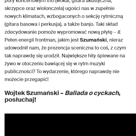
pory koncertowym trio (wokal, gitara akustyczna,
skrzypce oraz wiolonczela) ugości nas w zupełnie
nowych klimatach, wzbogaconych o sekcję rytmiczną
(gitara basowa i perkusja), a także banjo. Taki skład
zdecydowanie pomoże wypromować nową płytę –
II
.
Pełen energii frontman, jakim jest
Szumański
, nieraz
udowodnił nam, że prezencja sceniczna to coś, z czym
tak naprawdę się urodził. Największe hity śpiewane na
żywo w otoczeniu bawiącej się w rytm muzyki
publiczności? To wydarzenie, którego naprawdę nie
możecie przegapić!
Wojtek Szumański –
Ballada o cyckach
,
posłuchaj!