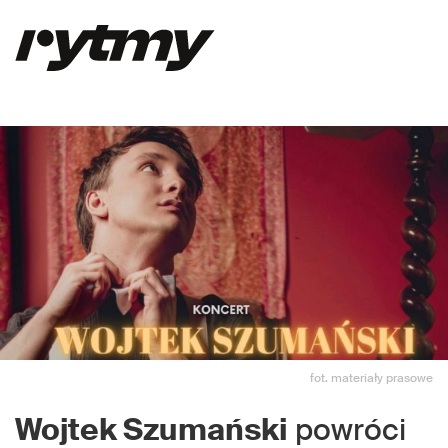
fot. materiały prasowe
Wojtek Szumański
powróci