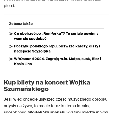
piersi.
Zobacz także
Co obejrzeć po „Reniferku”? Te seriale powinny
wam się spodobać
Początki polskiego rapu: pierwsze kasety, dissy i
nadejście Scyzoryka
WROsound 2024. Zagrają m.in. Małpa, susk, Bisz i
Kasia Lins
Kup bilety na koncert Wojtka
Szumańskiego
Jeśli więc chcecie usłyszeć część muzycznego dorobku
artysty na żywo, to macie teraz ku temu idealną
sposobność.
Wojtek Szumański
wystąpi między innymi