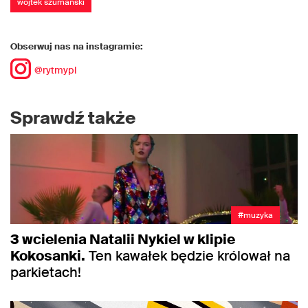
wojtek szumański
Obserwuj nas na instagramie:
@rytmypl
Sprawdź także
#muzyka
3 wcielenia Natalii Nykiel w klipie
Kokosanki.
Ten kawałek będzie królował na
parkietach!