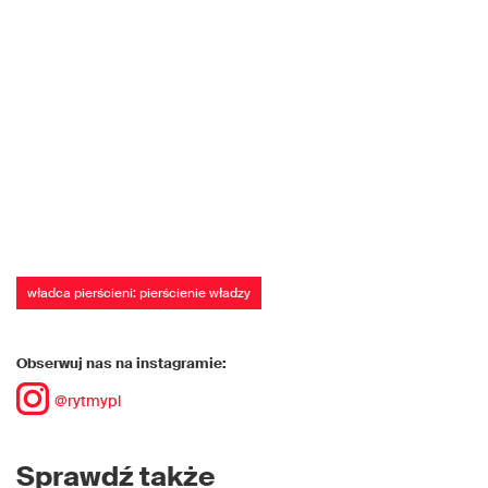
władca pierścieni: pierścienie władzy
Obserwuj nas na instagramie:
@rytmypl
Sprawdź także