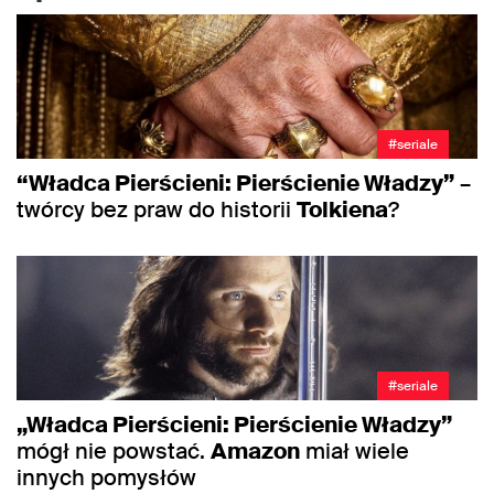
#seriale
“Władca Pierścieni: Pierścienie Władzy”
–
twórcy bez praw do historii
Tolkiena
?
#seriale
„Władca Pierścieni: Pierścienie Władzy”
mógł nie powstać.
Amazon
miał wiele
innych pomysłów