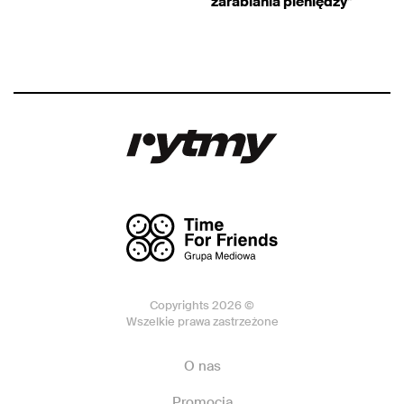
zarabiania pieniędzy
”
Copyrights 2026 ©
Wszelkie prawa zastrzeżone
O nas
Promocja