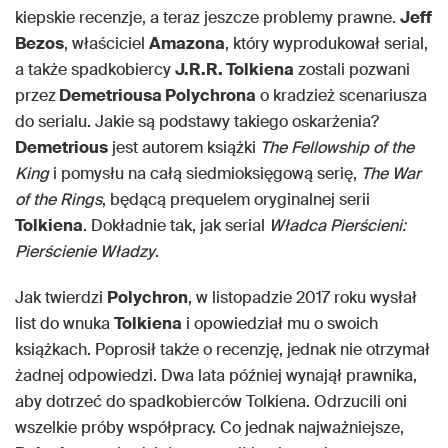
kiepskie recenzje, a teraz jeszcze problemy prawne.
Jeff
Bezos
, właściciel
Amazona
, który wyprodukował serial,
a także spadkobiercy
J.R.R. Tolkiena
zostali pozwani
przez
Demetriousa Polychrona
o kradzież scenariusza
do serialu. Jakie są podstawy takiego oskarżenia?
Demetrious
jest autorem książki
The Fellowship of the
King
i pomysłu na całą siedmioksięgową serię,
The War
of the Rings
, będącą prequelem oryginalnej serii
Tolkiena
. Dokładnie tak, jak serial
Władca Pierścieni:
Pierścienie Władzy
.
Jak twierdzi
Polychron
, w listopadzie 2017 roku wysłał
list do wnuka
Tolkiena
i opowiedział mu o swoich
książkach. Poprosił także o recenzję, jednak nie otrzymał
żadnej odpowiedzi. Dwa lata później wynajął prawnika,
aby dotrzeć do spadkobierców Tolkiena. Odrzucili oni
wszelkie próby współpracy. Co jednak najważniejsze,