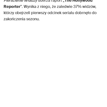
Pierścienie Władzy
uderza raport „
The Hollywood
Reporter
”. Wynika z niego, że zaledwie 37% widzów,
którzy obejrzeli pierwszy odcinek serialu dobrnęło do
zakończenia sezonu.