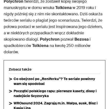
Polychron
twierdzi, że zostawił kopię swojego
manuskryptu w domu wnuka
Tolkiena
w 2019 roku i
nigdy później się z nim nie skontaktowano. Dziś oskarża
twórców serialu o plagiat jego scenariusza. Twierdzi, że
połowa postaci w serialu jest inspirowana jego dziełem,
a w niektórych przypadkach wręcz dokładnie
skopiowano dialogi.
Polychron
pozwał
Bezosa
i
spadkobierców
Tolkiena
na kwotę 250 milionów
dolarów.
Zobacz także
Co obejrzeć po „Reniferku”? Te seriale powinny
wam się spodobać
Początki polskiego rapu: pierwsze kasety, dissy i
nadejście Scyzoryka
WROsound 2024. Zagrają m.in. Małpa, susk, Bisz i
Kasia Lins