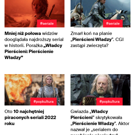
#seriale
#seriale
Mniej niż połowa
widzów
Zmarł koń na planie
dooglądała najdroższy serial
„
Pierścieni Władzy
”. CGI
w historii. Porażka
„Władcy
zastąpi zwierzęta?
Pierścieni: Pierścienie
Władzy”
#popkultura
#popkultura
Oto
10 najchętniej
Gwiazda „
Władcy
piraconych seriali 2022
Pierścieni
” skrytykowała
roku
„
Pierścienie Władzy
”. Aktor
nazwał je „serialem do