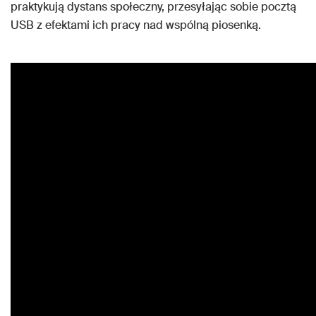
praktykują dystans społeczny, przesyłając sobie pocztą
USB z efektami ich pracy nad wspólną piosenką.