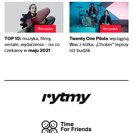
#muzyka
#muzyka
TOP 10:
muzyka, filmy,
Twenty One Pilots
wyciągną
seriale, wydarzenia – na co
Was z łóżka. „Choker” lepszy
czekamy w
maju 2021
niż budzik