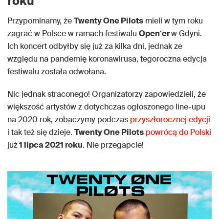
roku
Przypominamy, że
Twenty One Pilots
mieli w tym roku
zagrać w Polsce w ramach festiwalu
Open
‘
er
w Gdyni.
Ich koncert odbyłby się już za kilka dni, jednak ze
względu na pandemię koronawirusa, tegoroczna edycja
festiwalu została odwołana.
Nic jednak straconego! Organizatorzy zapowiedzieli, że
większość artystów z dotychczas ogłoszonego line-upu
na 2020 rok, zobaczymy podczas
przyszłorocznej edycji
i tak też się dzieje.
Twenty One Pilots
powrócą do Polski
już
1 lipca 2021 roku
. Nie przegapcie!