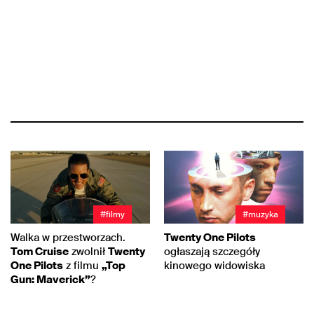
#filmy
#muzyka
Walka w przestworzach.
Twenty One Pilots
Tom Cruise
zwolnił
Twenty
ogłaszają szczegóły
One Pilots
z filmu
„Top
kinowego widowiska
Gun: Maverick”
?