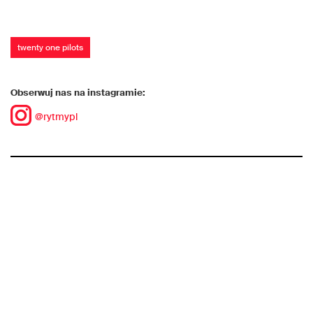
twenty one pilots
Obserwuj nas na instagramie:
@rytmypl