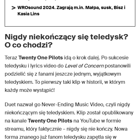
WROsound 2024. Zagrają m.in. Małpa, susk, Bisz i
Kasia Lins
Nigdy niekończący się teledysk?
O co chodzi?
Teraz
Twenty One Pilots
idą o krok dalej. Po sukcesie
teledysku i lyrics video do
Level of Concern
postanowili
podzielić się z fanami jeszcze jednym, wyjątkowym
teledyskiem. To pierwszy taki klip w historii, w którym
każdy może wystąpić!
Duet nazwał go Never-Ending Music Video, czyli nigdy
niekończącym się teledyskiem. Klip został opublikowany
na kanale
Twenty One Pilots
na YouTube w formie
streamu, który faktycznie – nigdy się nie kończy. Nowa
forma znanego już fanom teledysku zapętla się w