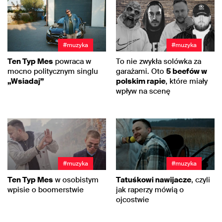
#muzyka
#muzyka
Ten Typ Mes
powraca w
To nie zwykła solówka za
mocno politycznym singlu
garażami. Oto
5 beefów w
„Wsiadaj”
polskim rapie
, które miały
wpływ na scenę
#muzyka
#muzyka
Ten Typ Mes
w osobistym
Tatuśkowi nawijacze
, czyli
wpisie o boomerstwie
jak raperzy mówią o
ojcostwie