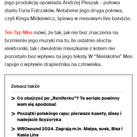
jego produkcję opowiada Andrzej Pieszak – połowa
duetu Furia Futrzaków. Notabene jego druga połowa,
czyli Kinga Miśkiewicz, śpiewa w mesowym live bandzie.
Ten Typ Mes
mówi, że tak, jak nie bez znaczenia na
brzmienie jego muzyki ma to, ile ostatnio słucha
elektroniki, tak i dwuletnie mieszkanie z kotem nie
pozostało bez wpływu na jego teksty. W “Nieiskotne” Mes
rapuje o wpływie drapieżnika na człowieka.
Zobacz także
Co obejrzeć po „Reniferku”? Te seriale powinny
wam się spodobać
Początki polskiego rapu: pierwsze kasety, dissy i
nadejście Scyzoryka
WROsound 2024. Zagrają m.in. Małpa, susk, Bisz i
Kasia Lins