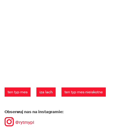
ten typ mes
iza lach
ten typ mes nieiskotne
Obserwuj nas na instagramie:
@rytmypl