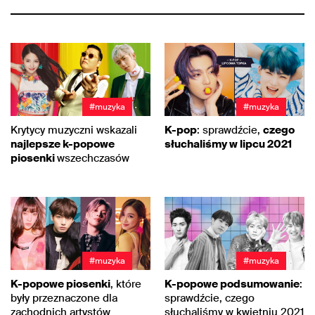
#muzyka
#muzyka
Krytycy muzyczni wskazali
K-pop
: sprawdźcie,
czego
najlepsze k-popowe
słuchaliśmy w lipcu 2021
piosenki
wszechczasów
#muzyka
#muzyka
K-popowe piosenki
, które
K-popowe podsumowanie
:
były przeznaczone dla
sprawdźcie, czego
zachodnich artystów
słuchaliśmy w kwietniu 2021