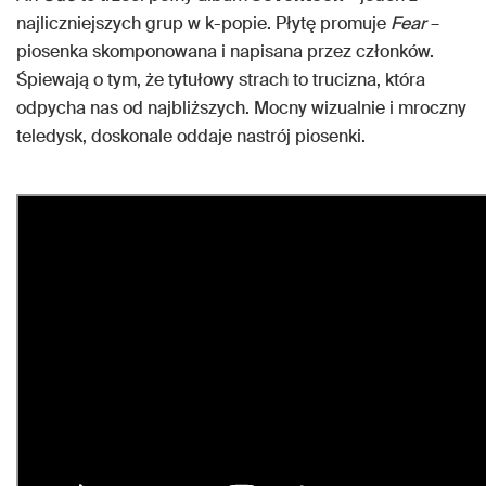
najliczniejszych grup w k-popie. Płytę promuje
Fear
–
piosenka skomponowana i napisana przez członków.
Śpiewają o tym, że tytułowy strach to trucizna, która
odpycha nas od najbliższych. Mocny wizualnie i mroczny
teledysk, doskonale oddaje nastrój piosenki.