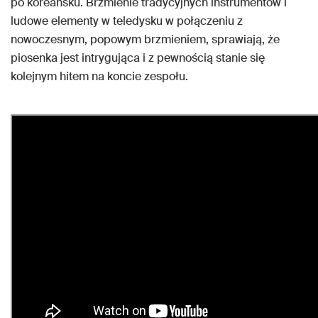
po koreańsku. Brzmienie tradycyjnych instrumentów i
ludowe elementy w teledysku w połączeniu z
nowoczesnym, popowym brzmieniem, sprawiają, że
piosenka jest intrygująca i z pewnością stanie się
kolejnym hitem na koncie zespołu.