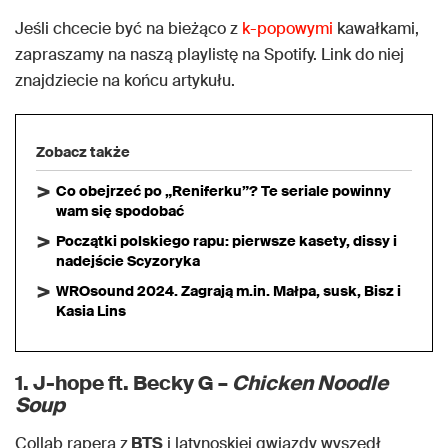
Jeśli chcecie być na bieżąco z
k-popowymi
kawałkami,
zapraszamy na naszą playlistę na Spotify. Link do niej
znajdziecie na końcu artykułu.
Zobacz także
Co obejrzeć po „Reniferku”? Te seriale powinny
wam się spodobać
Początki polskiego rapu: pierwsze kasety, dissy i
nadejście Scyzoryka
WROsound 2024. Zagrają m.in. Małpa, susk, Bisz i
Kasia Lins
1. J-hope ft. Becky G –
Chicken Noodle
Soup
Collab rapera z
BTS
i latynoskiej gwiazdy wyszedł