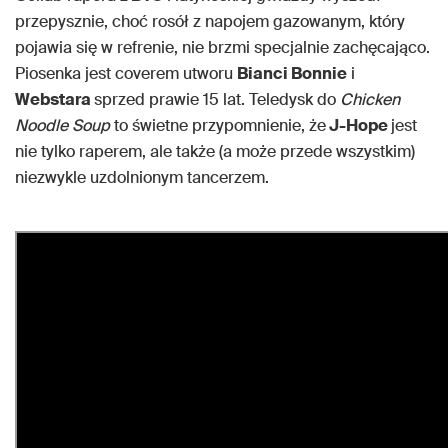
przepysznie, choć rosół z napojem gazowanym, który
pojawia się w refrenie, nie brzmi specjalnie zachęcająco.
Piosenka jest coverem utworu
Bianci Bonnie
i
Webstara
sprzed prawie 15 lat. Teledysk do
Chicken
Noodle Soup
to świetne przypomnienie, że
J-Hope
jest
nie tylko raperem, ale także (a może przede wszystkim)
niezwykle uzdolnionym tancerzem.