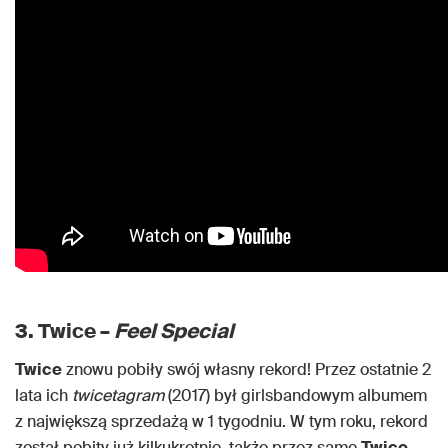
3. Twice –
Feel Special
Twice
znowu pobiły swój własny rekord! Przez ostatnie 2
lata ich
twicetagram
(2017) był girlsbandowym albumem
z największą sprzedażą w 1 tygodniu. W tym roku, rekord
został pobity już kilkukrotnie, także przez same
Twice
,