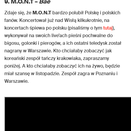
9. M.O.N.T –
Bae
Zdaje się, że
M.O.N.T
bardzo polubił Polskę i polskich
fanów. Koncertował już nad Wisłą kilkukrotnie, na
koncertach śpiewa po polsku (pisaliśmy o tym
tutaj
),
wykonywał na swoich live’ach pieśni pochwalne do
bigosu, golonki i pierogów, a ich ostatni teledysk został
nagrany w Warszawie. Kto chciałaby zobaczyć jak
koreański zespół tańczy krakowiaka, zapraszamy
poniżej. A kto chciałaby zobaczyć ich na żywo, będzie
miał szansę w listopadzie. Zespół zagra w Poznaniu i
Warszawie.