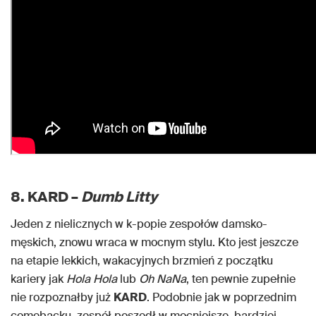
8. KARD –
Dumb Litty
Jeden z nielicznych w k-popie zespołów damsko-
męskich, znowu wraca w mocnym stylu. Kto jest jeszcze
na etapie lekkich, wakacyjnych brzmień z początku
kariery jak
Hola Hola
lub
Oh NaNa
, ten pewnie zupełnie
nie rozpoznałby już
KARD
. Podobnie jak w poprzednim
comebacku, zespół poszedł w mocniejsze, bardziej