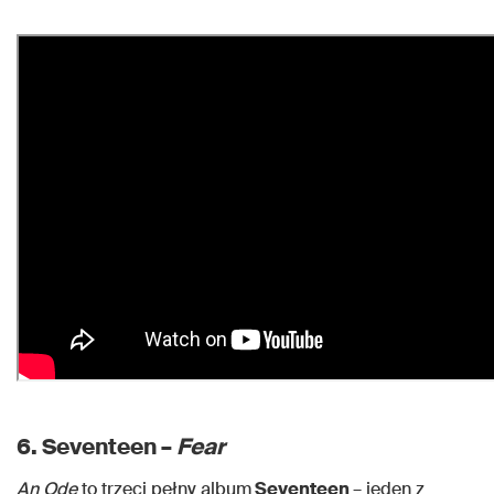
6. Seventeen –
Fear
An Ode
to trzeci pełny album
Seventeen
– jeden z