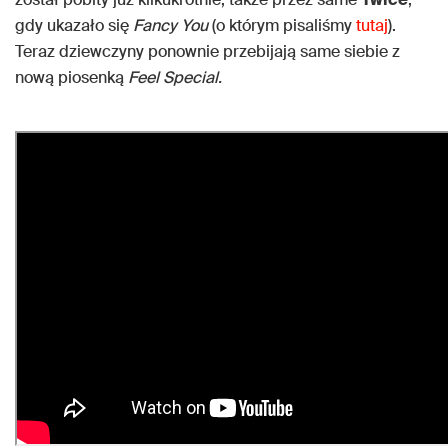
gdy ukazało się
Fancy You
(o którym pisaliśmy
tutaj
).
Teraz dziewczyny ponownie przebijają same siebie z
nową piosenką
Feel Special.