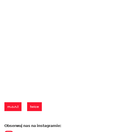
m.o.n.t
twice
Obserwuj nas na instagramie: