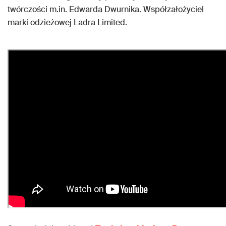
twórczości m.in. Edwarda Dwurnika. Współzałożyciel
marki odzieżowej Ladra Limited.