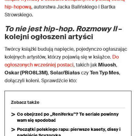
hip-hopową
, autorstwa Jacka Balińskiego i Bartka
Strowskiego.
To nie jest hip-hop. Rozmowy II
–
kolejni ogłoszeni artyści
Twórcy książki budują napięcie, pojedynczo ogłaszając
kolejnych artystów, którzy pojawią się w książce.
Do
ogłoszonych wcześniej postaci
, takich jak
Miuosh
,
Oskar (PRO8L3M)
,
Solar/Białas
czy
Ten Typ Mes
,
dołączyli koleni. Sprawdźcie kto:
Zobacz także
Co obejrzeć po „Reniferku”? Te seriale powinny
wam się spodobać
Początki polskiego rapu: pierwsze kasety, dissy i
nadejście Scyzoryka