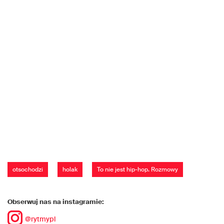
otsochodzi
holak
To nie jest hip-hop. Rozmowy
Obserwuj nas na instagramie:
@rytmypl