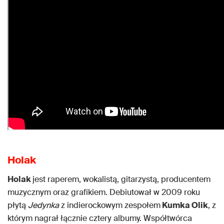
Holak
Holak
jest raperem, wokalistą, gitarzystą, producentem
muzycznym oraz grafikiem. Debiutował w 2009 roku
płytą
Jedynka
z indierockowym zespołem
Kumka Olik
, z
którym nagrał łącznie cztery albumy. Współtwórca