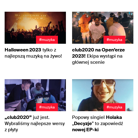
#muzyka
#muzyka
Halloween 2023
tylko z
club2020 na Open’erze
najlepszą muzyką na żywo!
2023!
Ekipa wystąpi na
głównej scenie
#muzyka
#muzyka
„club2020”
już jest.
Popowy singiel
Holaka
Wybraliśmy najlepsze wersy
„
Decyzje
” to zapowiedź
z płyty
nowej EP-ki