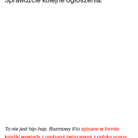
Sprawdźcie kolejne ogłoszenia.
To nie jest hip-hop. Rozmowy II
to
spisane w formie
książki wywiady z osobami związanymi z polską sceną