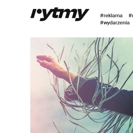
#reklama
#
#wydarzenia