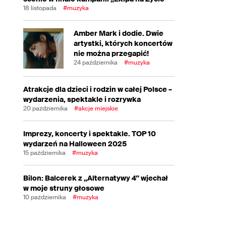
18 listopada
#muzyka
Amber Mark i dodie. Dwie
artystki, których koncertów
nie można przegapić!
24 października
#muzyka
Atrakcje dla dzieci i rodzin w całej Polsce –
wydarzenia, spektakle i rozrywka
20 października
#akcje miejskie
Imprezy, koncerty i spektakle. TOP 10
wydarzeń na Halloween 2025
15 października
#muzyka
Bilon: Balcerek z „Alternatywy 4” wjechał
w moje struny głosowe
10 października
#muzyka