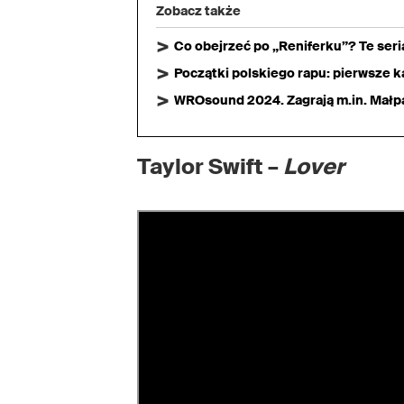
Zobacz także
Co obejrzeć po „Reniferku”? Te ser
Początki polskiego rapu: pierwsze ka
WROsound 2024. Zagrają m.in. Małpa,
Taylor Swift –
Lover