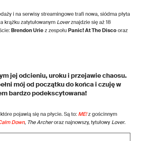
edaży i na serwisy streamingowe trafi nowa, siódma płyta
Na krążku zatytułowanym
Lover
znajdzie się aż 18
ście:
Brendon Urie
z zespołu
Panic! At The Disco
oraz
ym jej odcieniu, uroku i przejawie chaosu.
pełni mój od początku do końca i czuję w
tem bardzo podekscytowana!
 które pojawią się na płycie. Są to:
ME!
z gościnnym
 Calm Down
,
The Archer
oraz najnowszy, tytułowy
Lover
.