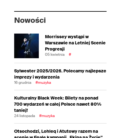
Nowości
Morrissey wystąpi w
Warszawie na Letniej Scenie
Progresji
05 kwietnia
#
Sylwester 2025/2026. Polecamy najlepsze
imprezy i wydarzenia
16 grudnia
#muzyka
Kulturalny Black Week: Bilety na ponad
700 wydarzeń w całej Polsce nawet 80%
taniej!
24 listopada
#muzyka
Otsochodzi, Lohleq i Atutowy razem na
scenie w finale kampanii „Ekipa na Życie”