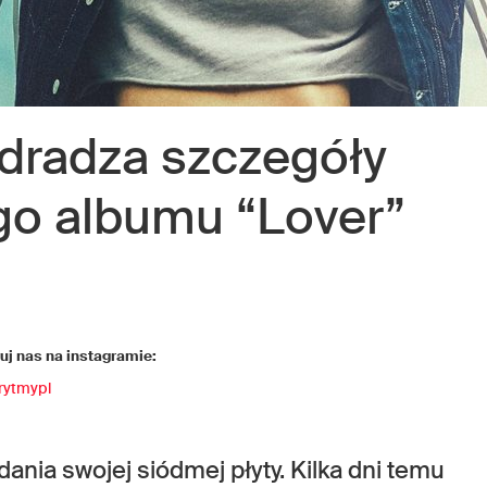
dradza szczegóły
o albumu “Lover”
j nas na instagramie:
rytmypl
dania swojej siódmej płyty. Kilka dni temu