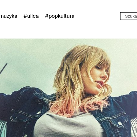
muzyka
#ulica
#popkultura