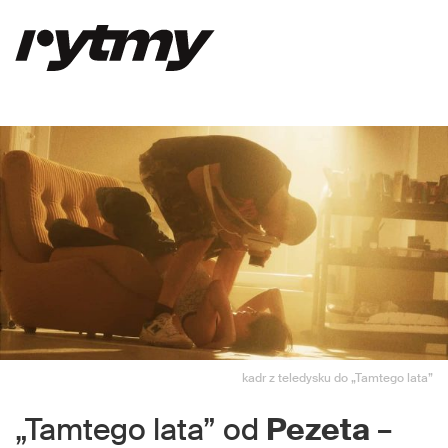
kadr z teledysku do „Tamtego lata”
„Tamtego lata” od
Pezeta
–