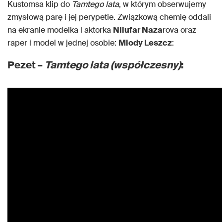
Kustomsa klip do
Tamtego lata
, w którym obserwujemy
zmysłową parę i jej perypetie. Związkową chemię oddali
na ekranie modelka i aktorka
Nilufar Naza
rova oraz
raper i model w jednej osobie:
Mlody Leszcz
:
Pezet –
Tamtego lata (współczesny)
: