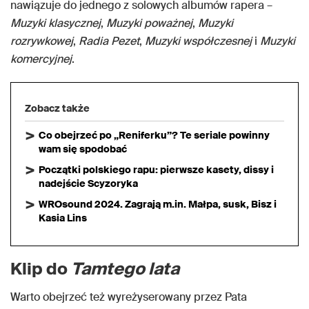
nawiązuje do jednego z solowych albumów rapera –
Muzyki klasycznej
,
Muzyki poważnej
,
Muzyki
rozrywkowej
,
Radia Pezet
,
Muzyki współczesnej
i
Muzyki
komercyjnej
.
Zobacz także
Co obejrzeć po „Reniferku”? Te seriale powinny
wam się spodobać
Początki polskiego rapu: pierwsze kasety, dissy i
nadejście Scyzoryka
WROsound 2024. Zagrają m.in. Małpa, susk, Bisz i
Kasia Lins
Klip do
Tamtego lata
Warto obejrzeć też wyreżyserowany przez Pata