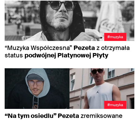
#muzyka
“Muzyka Współczesna”
Pezeta
z otrzymała
status
podwójnej Platynowej Płyty
#muzyka
“Na tym osiedlu” Pezeta
zremiksowane