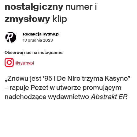
nostalgiczny
numer i
zmysłowy
klip
Redakcja Rytmy.pl
13 grudnia 2023
Obserwuj nas na instagramie:
@rytmypl
„Znowu jest ’95 i De Niro trzyma Kasyno”
– rapuje Pezet w utworze promującym
nadchodzące wydawnictwo
Abstrakt EP.