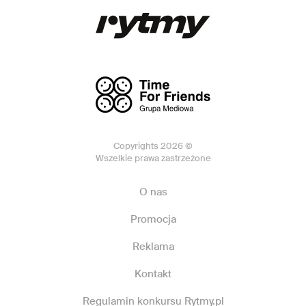
Copyrights 2026 ©
Wszelkie prawa zastrzeżone
O nas
Promocja
Reklama
Kontakt
Regulamin konkursu Rytmy.pl