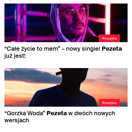
#muzyka
“Całe życie to mem” – nowy singiel
Pezeta
już jest!
#muzyka
“Gorzka Woda”
Pezeta
w dwóch nowych
wersjach